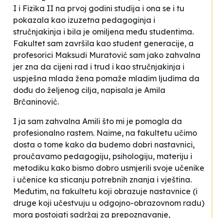
I i Fizika II na prvoj godini studija i ona se i tu
pokazala kao izuzetna pedagoginja i
stručnjakinja i bila je omiljena među studentima.
Fakultet sam završila kao student generacije, a
profesorici Maksudi Muratović sam jako zahvalna
jer zna da cijeni rad i trud i kao stručnjakinja i
uspješna mlada žena pomaže mladim ljudima da
dođu do željenog cilja
, napisala je Amila
Brčaninović.
I ja sam zahvalna Amili što mi je pomogla da
profesionalno rastem. Naime, na fakultetu učimo
dosta o tome kako da budemo dobri nastavnici,
proučavamo pedagogiju, psihologiju, materiju i
metodiku kako bismo dobro usmjerili svoje učenike
i učenice ka sticanju potrebnih znanja i vještina.
Međutim, na fakultetu koji obrazuje nastavnice (i
druge koji učestvuju u odgojno-obrazovnom radu)
mora postojati sadržaj za prepoznavanje,