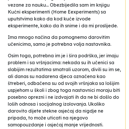
vezane za nauku... Obezbijedila sam im knjigu
Kućni eksperimenti
(
Home Eexperiments
) sa
uputstvima kako da kod kuće izvode
eksperimente, kako da ih snime i da mi proslijede.
Ima mnogo načina da pomognemo darovitim
učenicima, samo je potrebna volja nastavnika.
Osim toga, potrebna im je i šira podrška, jer imaju
problem i sa vršnjacima: nekada su ih učenici sa
slabijim rezultatima smatrali uzorom, divili su im se,
ali danas su nadarena djeca označena kao
štreberi
, odbačena su od svojih vršnjaka sa lošijim
uspjehom u školi i zbog toga nastavnici moraju biti
posebno oprezni i ne izdvajati ih da ne bi došlo do
loših odnosa i socijalnog izolovanja. Ukoliko
darovito dijete stekne osjećaj da
nigdje ne
pripada
, to može uticati na njegovo
samopouzdanje i osjećaj manje vrijednosti.