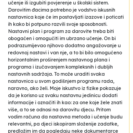
učenje ili izgubiti povjerenje u školski sistem.
Darovitim đacima potrebno je vodstvo iskusnih
nastavnica koje će im postavljati izazove i poticati
ih kako bi potpuno razvili svoje sposobnosti.
Nastavni plan i program za darovite treba biti
obogaćen i omogućiti im ubrzano učenje. On bi
podrazumijevao njihovo dodatno angažovanje u
redovnoj nastavi i van nje, a to bi bilo omogućeno
horizontalnim proširenjem nastavnog plana i
programa i izučavanjem kompleksnih i dubljih
nastavnih sadržaja. To može uraditi svaka
nastavnica u svom godišnjem programu rada,
naravno, ako želi. Moje iskustvo iz fizike pokazuje
da je korisno uz svaku nastavnu jedinicu dodati
informacije i označiti ih kao:
za one koje žele znati
više
, a to se odnosi na darovitu djecu. Pritom
vodim računa da nastavna metoda i učenje budu
relevantni, pa djeci iskopiram složenije zadatke,
predložim im da pogledaju neke dokumentarce