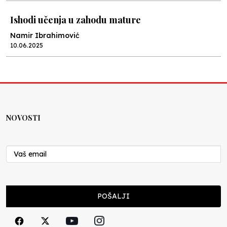
Ishodi učenja u zahodu mature
Namir Ibrahimović
10.06.2025
Kraj školske godine, fotofiniš
Anes Osmić
04.06.2025
NOVOSTI
Reformar’s Coming
Nenad Veličković
29.10.2024
Cuke i djeca
POŠALJI
Školegijum redakcija
06.12.2023