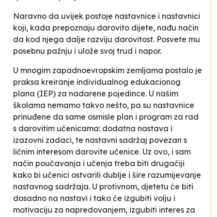
Naravno da uvijek postoje nastavnice i nastavnici
koji, kada prepoznaju darovito dijete, nađu način
da kod njega dalje razviju darovitost. Posvete mu
posebnu pažnju i ulože svoj trud i napor.
U mnogim zapadnoevropskim zemljama postalo je
praksa kreiranje individualnog edukacionog
plana (IEP) za nadarene pojedince. U našim
školama nemamo takvo nešto, pa su nastavnice
prinuđene da same osmisle plan i program za rad
s darovitim učenicama: dodatna nastava i
izazovni zadaci, te nastavni sadržaj povezan s
ličnim interesom darovite učenice. Uz ovo, i sam
način poučavanja i učenja treba biti drugačiji
kako bi učenici ostvarili dublje i šire razumijevanje
nastavnog sadržaja. U protivnom, djetetu će biti
dosadno na nastavi i tako će izgubiti volju i
motivaciju za napredovanjem, izgubiti interes za