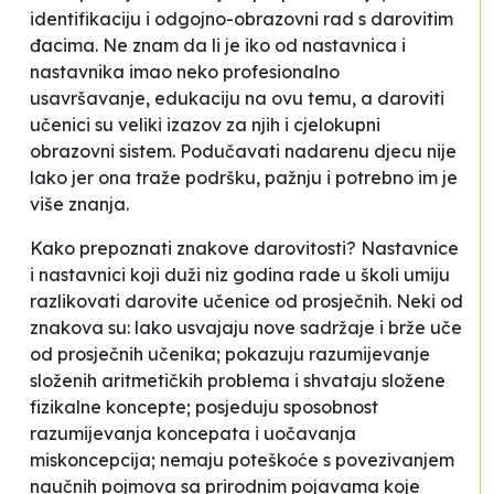
identifikaciju i odgojno-obrazovni rad s darovitim
đacima. Ne znam da li je iko od nastavnica i
nastavnika imao neko profesionalno
usavršavanje, edukaciju na ovu temu, a daroviti
učenici su veliki izazov za njih i cjelokupni
obrazovni sistem. Podučavati nadarenu djecu nije
lako jer ona traže podršku, pažnju i potrebno im je
više znanja.
Kako prepoznati znakove darovitosti? Nastavnice
i nastavnici koji duži niz godina rade u školi umiju
razlikovati darovite učenice od prosječnih. Neki od
znakova su: lako usvajaju nove sadržaje i brže uče
od prosječnih učenika; pokazuju razumijevanje
složenih aritmetičkih problema i shvataju složene
fizikalne koncepte; posjeduju sposobnost
razumijevanja koncepata i uočavanja
miskoncepcija; nemaju poteškoće s povezivanjem
naučnih pojmova sa prirodnim pojavama koje