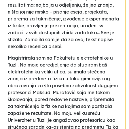
rezultatima: najbolja u odjeljenju, željna znanja,
ništa joj nije mrsko – pisanje eseja, projekata,
priprema za takmičenje, izvođenje eksperimenata
iz fizike, pravljenje prezentacija, urađeni svi
zadaci iz svih dostupnih zbirki zadataka... Sve je
stizala. Zamolila sam je da za ovaj tekst napiše
nekoliko rečenica o sebi.
Magistrirala sam na Fakultetu elektrotehnike u
Tuzli. Na moje opredjeljenje da studiram baš
elektrotehniku veliki uticaj su imala stečena
znanja iz predmeta fizika u toku gimnazijskog
obrazovanja za što posebnu zahvalnost dugujem
profesorici Maksudi Muratović koja me tokom
školovanja, pored redovne nastave, pripremala i
za takmičenja iz fizike na kojima sam postizala
zapažene rezultate. Na moju veliku sreću
Univerzitet u Tuzli je angažovao profesoricu kao
stručnog saradnika-asistenta na predmetu Fizika