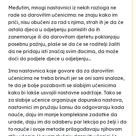
Međutim, mnogi nastavnici iz nekih razloga ne
rade sa darovitim učenicima: ne znaju kako im
prići, nisu obučeni za rad s njima, strah ih je da će
ostala djeca u odjeljenju pomisliti da ih
zanemaruje ili da darovitom djetetu poklanjaju
posebnu pažnju, plaše se da će se roditelji žaliti
da ne pridaju isti značaj svim đacima, da može
doći do podjele djece u odjeljenju...
Ima nastavnica koje govore da za darovitim
učenicima ne treba brinuti jer se oni sami snalaze,
te da je bolje pozabaviti se slabijim učenicima
kako bi lakše usvojili nastavne sadržaje. Tako se
za slabije učenice organizuje dopunska nastava,
nastavnici im pružaju šansu da odgovaraju kada
nauče, daju im manje kompleksne zadatke da
urade, daju im da odaberu par lekcija po želji i da
to nauče i svoje metode prilagođavaju njihovom