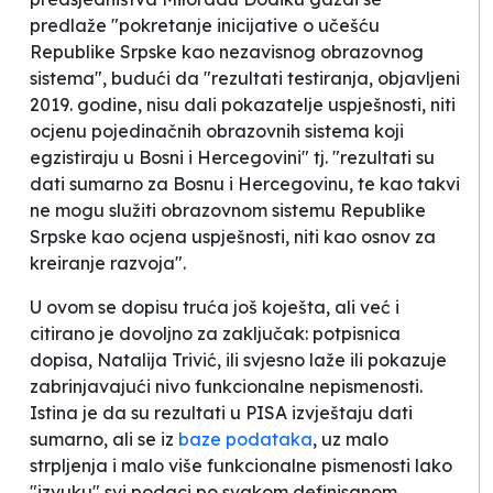
predlaže "pokretanje inicijative o učešću
Republike Srpske kao nezavisnog obrazovnog
sistema", budući da "rezultati testiranja, objavljeni
2019. godine, nisu dali pokazatelje uspješnosti, niti
ocjenu pojedinačnih obrazovnih sistema koji
egzistiraju u Bosni i Hercegovini" tj. "rezultati su
dati sumarno za Bosnu i Hercegovinu, te kao takvi
ne mogu služiti obrazovnom sistemu Republike
Srpske kao ocjena uspješnosti, niti kao osnov za
kreiranje razvoja".
U ovom se dopisu truća još koješta, ali već i
citirano je dovoljno za zaključak: potpisnica
dopisa, Natalija Trivić, ili svjesno laže ili pokazuje
zabrinjavajući nivo funkcionalne nepismenosti.
Istina je da su rezultati u PISA izvještaju dati
sumarno, ali se iz
baze podataka
, uz malo
strpljenja i malo više funkcionalne pismenosti lako
"izvuku" svi podaci po svakom definisanom