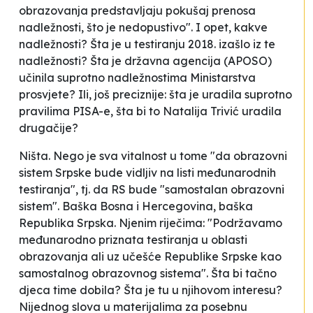
obrazovanja predstavljaju pokušaj prenosa
nadležnosti, što je nedopustivo". I opet, kakve
nadležnosti? Šta je u testiranju 2018. izašlo iz te
nadležnosti? Šta je državna agencija (APOSO)
učinila suprotno nadležnostima Ministarstva
prosvjete? Ili, još preciznije: šta je uradila suprotno
pravilima PISA-e, šta bi to Natalija Trivić uradila
drugačije?
Ništa. Nego je sva vitalnost u tome "da obrazovni
sistem Srpske bude vidljiv na listi međunarodnih
testiranja", tj. da RS bude "samostalan obrazovni
sistem". Baška Bosna i Hercegovina, baška
Republika Srpska. Njenim riječima: "Podržavamo
međunarodno priznata testiranja u oblasti
obrazovanja ali uz učešće Republike Srpske kao
samostalnog obrazovnog sistema". Šta bi tačno
djeca time dobila? Šta je tu u njihovom interesu?
Nijednog slova u materijalima za
posebnu