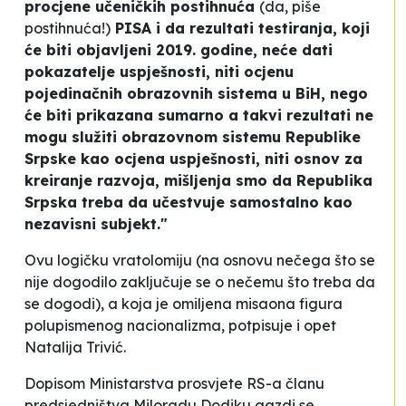
procjene učeničkih postihnuća
(da, piše
postihnuća!)
PISA i da rezultati testiranja, koji
će biti objavljeni 2019. godine, neće dati
pokazatelje uspješnosti, niti ocjenu
pojedinačnih obrazovnih sistema u BiH, nego
će biti prikazana sumarno a takvi rezultati ne
mogu služiti obrazovnom sistemu Republike
Srpske kao ocjena uspješnosti, niti osnov za
kreiranje razvoja, mišljenja smo da Republika
Srpska treba da učestvuje samostalno kao
nezavisni subjekt."
Ovu logičku vratolomiju (na osnovu nečega što se
nije dogodilo zaključuje se o nečemu što treba da
se dogodi), a koja je omiljena misaona figura
polupismenog nacionalizma, potpisuje i opet
Natalija Trivić.
Dopisom
Ministarstva prosvjete RS-a
članu
predsjedništva Miloradu Dodiku
gazdi se