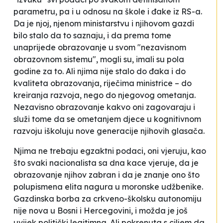
parametru, pa i u odnosu na škole i đake iz RS-a.
Da je njoj, njenom ministarstvu i njihovom gazdi
bilo stalo da to saznaju, i da prema tome
unaprijede obrazovanje u svom "nezavisnom
obrazovnom sistemu", mogli su, imali su pola
godine za to. Ali njima nije stalo do đaka i do
kvaliteta obrazovanja, riječima ministrice – do
kreiranja razvoja
, nego do njegovog ometanja.
Nezavisno obrazovanje kakvo oni zagovaraju i
služi tome da se ometanjem djece u kognitivnom
razvoju iškoluju nove generacije njihovih glasača.
Njima ne trebaju
egzaktni
podaci, oni vjeruju, kao
što svaki nacionalista sa dna kace vjeruje, da je
obrazovanje njihov zabran i da je znanje ono što
polupismena elita nagura u moronske udžbenike.
Gazdinska borba za crkveno-školsku autonomiju
nije nova u Bosni i Hercegovini, i možda je još
uvijek politički legitimna. Ali pokrenuta s ciljem da