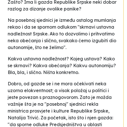
Zašto? Ima li gazda Republike Srpske neki dobar
razlog za dizanje ovolike panike?
Na
posebnoj
sjednici je između ostalog mumlanja
rekao i da se spornom odlukom "skrnavi ustavna
nadležnost Srpske. Ako to dozvolimo i prihvatimo
neka obećanja i slično, svakako ćemo izgubiti dio
autonomije, što ne želimo".
Kakva ustavna nadležnost? Kojeg ustava? Kako
se skrnavi? Kakva obećanja? Kakvu autonomiju?
Bla, bla, i slično. Ništa konkretno.
Dobro, od gazde se i ne mora očekivati neka
uzorna elokventnost; a visok položaj u politici i
jeste povezan s praznogovorom. Zato je možda
važnije šta je na "posebnoj" sjednici rekla
ministrica prosvjete i kulture Republike Srpske,
Natalija Trivić. Za početak, isto što i njen gazda:
"da sporne odluke Predsjedništva u oblasti