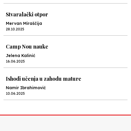
Stvaralački otpor
Mervan Miraščija
28.10.2025
Camp Nou nauke
Jelena Kalinić
16.06.2025
Ishodi učenja u zahodu mature
Namir Ibrahimović
10.06.2025
Kraj školske godine, fotofiniš
Anes Osmić
04.06.2025