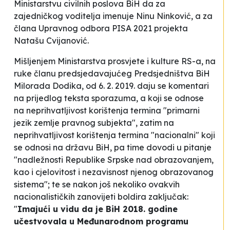
Ministarstvu civilnih poslova BiH da za
zajedničkog voditelja imenuje Ninu Ninković, a za
člana Upravnog odbora PISA 2021 projekta
Natašu Cvijanović.
Mišljenjem
Ministarstva prosvjete i kulture RS-a,
na
ruke članu predsjedavajućeg Predsjedništva BiH
Milorada Dodika
, od 6. 2. 2019. daju se komentari
na prijedlog teksta sporazuma, a koji se odnose
na neprihvatljivost korištenja termina "primarni
jezik zemlje pravnog subjekta", zatim na
neprihvatljivost korištenja termina "nacionalni" koji
se odnosi na državu BiH, pa time dovodi u pitanje
"nadležnosti Republike Srpske nad obrazovanjem,
kao i cjelovitost i nezavisnost njenog obrazovanog
sistema"; te se nakon još nekoliko ovakvih
nacionalističkih zanovijeti boldira zaključak:
"
Imajući u vidu da je BiH 2018. godine
učestvovala u Međunarodnom programu