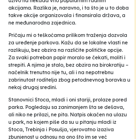
uživo na nekada vrlo popularnim radnim
akcijama. Razlika je, naravno, i ta što je u to doba
takve akcije organizovala i finansirala država, a
ne međunarodna zajednica.
Pričaju mi o teškoćama prilikom traženja dozvola
za uređenje parkova. Kažu da se lokalne vlasti ne
razlikuju, bez obzira na različite političke opcije.
Za svaki potreban papir moralo se čekati, moliti i
strepiti. A njima je stalo, bez obzira na birokratiju –
načelnik trenutno nije tu
, ali i na nepotrebnu
zabrinutost roditelja zbog petodnevnog boravka u
nekoj drugoj sredini
.
Stanovnici Stoca, mladi i oni stariji, prolaze pored
parka. Pogledaju sa zanimanjem šta se dešava,
ali niko ne prilazi, ne pita. Natpis okačen na ulazu
u park, na kojem piše da su u pitanju mladi iz
Stoca, Trebinja i Posušja, vjerovatno izaziva
zbunjenost u odnosu na ono što im se već