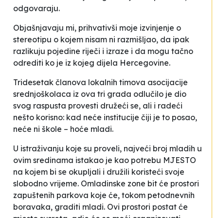
odgovaraju.
Objašnjavaju mi, prihvativši moje izvinjenje o
stereotipu o kojem nisam ni razmišljao, da ipak
razlikuju pojedine riječi i izraze i da mogu tačno
odrediti ko je iz kojeg dijela Hercegovine.
Tridesetak članova lokalnih timova asocijacije
srednjoškolaca iz ova tri grada odlučilo je dio
svog raspusta provesti družeći se, ali i radeći
nešto korisno: kad neće institucije čiji je to posao,
neće ni škole – hoće mladi.
U istraživanju koje su proveli, najveći broj mladih u
ovim sredinama istakao je kao potrebu MJESTO
na kojem bi se okupljali i družili koristeći svoje
slobodno vrijeme.
Omladinske zone
bit će prostori
zapuštenih parkova koje će, tokom petodnevnih
boravaka, graditi mladi. Ovi prostori postat će