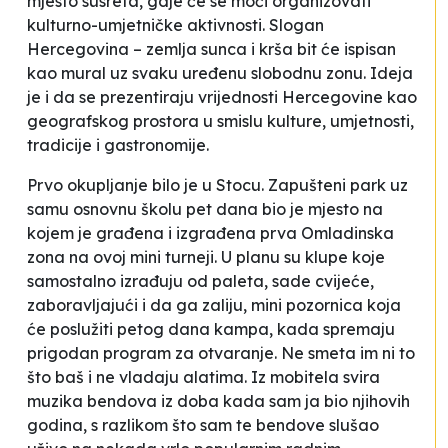
mjesto susreta, gdje će se moći organizovati
kulturno-umjetničke aktivnosti. Slogan
Hercegovina – zemlja sunca i krša
bit će ispisan
kao mural uz svaku uređenu
slobodnu zonu
. Ideja
je i da se prezentiraju vrijednosti Hercegovine kao
geografskog prostora u smislu kulture, umjetnosti,
tradicije i gastronomije.
Prvo okupljanje bilo je u Stocu. Zapušteni park uz
samu osnovnu školu pet dana bio je mjesto na
kojem je građena i izgrađena prva
Omladinska
zona
na ovoj mini turneji. U planu su klupe koje
samostalno izrađuju od paleta, sade cvijeće,
zaboravljajući i da ga zaliju, mini pozornica koja
će poslužiti petog dana kampa, kada spremaju
prigodan program za otvaranje. Ne smeta im ni to
što baš i ne vladaju alatima. Iz mobitela svira
muzika bendova iz
doba
kada sam ja bio njihovih
godina, s razlikom što sam te bendove slušao