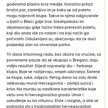
godinama plasira kroz medije. Konačno prilazi
bračni par, zanimljivo im je kako se od paleta
mogu napraviti klupe. Takve bi njima odgovarale
u bašti u Bileći gdje žive. Srednjoškolci im
objašnjavaju gdje tačno treba prerezati paletu,
koji dio onda ide za naslon i na koji način ga
pričvrstiti. Oduševljeni su, obećavaju da će doći
posljednji dan na otvaranje parka.
Tri dana intezivnog rada, bez obzira na vrućine, uz
povremene pauze da se okupaju u Bregavi, daju
vidljiv rezultat. Slijedi najveseliji dio – farbanje
klupa. Boje se razlijevaju, smijeh odzvanja. Šarene
se klupe, ruke, odjeća. Petog dana na zidu škole
oslikavaju mural
Hercegovina – zemlja sunca i
krša
. Na muralu su naslikane karakteristike koje
vežu ova tri hercegovačka grada. Umor i
uzbuđenje su na vrhuncu. Stiže i razglas, a dok se
postavlja sto s tradicionalnim hercegovačkim