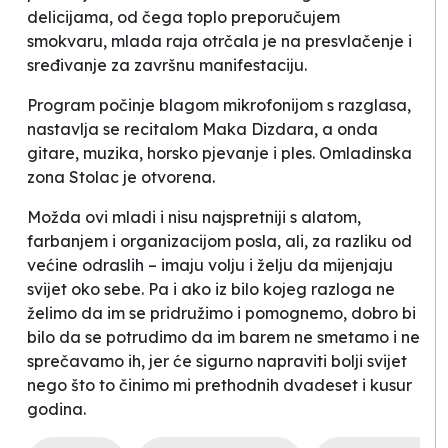
delicijama, od čega toplo preporučujem
smokvaru, mlada raja otrčala je na presvlačenje i
sređivanje za završnu manifestaciju.
Program počinje blagom mikrofonijom s razglasa,
nastavlja se recitalom Maka Dizdara, a onda
gitare, muzika, horsko pjevanje i ples.
Omladinska
zona Stolac
je otvorena.
Možda ovi mladi i nisu najspretniji s alatom,
farbanjem i organizacijom posla, ali, za razliku od
većine odraslih – imaju volju i želju da mijenjaju
svijet oko sebe. Pa i ako iz bilo kojeg razloga ne
želimo da im se pridružimo i pomognemo, dobro bi
bilo da se potrudimo da im barem ne smetamo i ne
sprečavamo ih, jer će sigurno napraviti bolji svijet
nego što to činimo mi prethodnih dvadeset i kusur
godina.