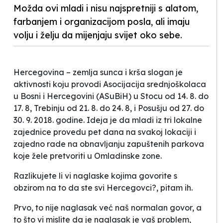
Možda ovi mladi i nisu najspretniji s alatom,
farbanjem i organizacijom posla, ali imaju
volju i želju da mijenjaju svijet oko sebe.
Hercegovina – zemlja sunca i krša
slogan je
aktivnosti koju provodi Asocijacija srednjoškolaca
u Bosni i Hercegovini (ASuBiH) u Stocu od 14. 8. do
17. 8, Trebinju od 21. 8. do 24. 8, i Posušju od 27. do
30. 9. 2018. godine. Ideja je da mladi iz tri lokalne
zajednice provedu pet dana na svakoj lokaciji i
zajedno rade na obnavljanju zapuštenih parkova
koje žele pretvoriti u
Omladinske zone
.
Razlikujete li vi naglaske kojima govorite s
obzirom na to da ste svi Hercegovci?
, pitam ih.
Prvo, to nije naglasak već naš normalan govor, a
to što vi mislite da je naglasak je vaš problem
,