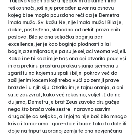
traljavo vođen pa se u njegovim dokumentima
teško snaći, još nije pronađen izvor na osnovu
kojeg bi se moglo pouzdano reći da je Demetra
imala muža. Svi kažu
Ne, nije imala muža
! Bila je,
dakle, pošteđena, slobodna od nekih prozaičnih
poslova. Bila je ona seljačka boginja
par
excellence,
jer je kao boginja plodnosti bila i
boginja zemljoradnje pa su je seljaci veoma voljeli.
Kako i ne bi kad im je baš ona oči otvorila poučivši
ih da prekinu prastaru praksu sijanja sjemena u
zgarištu na kojem su spalili biljni pokrov već da
zašiljenim kocem koji treba vući po zemlji prave
brazde i u njih siju. Otkrila im je tajnu oranja, a oni
su je zauzvrat, kako već rekosmo, voljeli. I da ne
duljimo, Demetru je brat Zeus zavolio drugačije
nego što braća vole sestre i naravno sasvim
drugačije od seljaka, a i njoj to nije baš bilo mnogo
krivo i tamo-amo i gore-dole i bude tako to dole ili
dolje na triput uzoranoj zemlji te ona nevjenčana