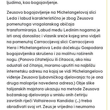
ljudima, kao bogojavljenje.
Zeusovo bogojavljenje na Michelangelovoj slici
Leda i labud
karakteristično je zbog Zeusova
pomenutoga vragolanskog običaja
transformiranja. Labud među Ledinim nogama je
isti onaj donosilac i vlasnik sreće kojeg smo vidjeli
na pomenutoj Carraccijevoj slici: Carraccijeva
Hera i Michelangelova Leda dočekuju Gospodara
bogojavljenika skrušeno i za molitvu raširenih
nogu. (Ponovo čitateljicu ili čitaoca, ako nisu
odustali od čitanja, moramo uputiti na najbližu
internetsku adresu na kojoj se vidi Michelangelovo
viđenje Zeusova ljubavničkog djelovanja: to je ona
druga maloprije navedena adresa.) Obje slike
talijanskih majstora ukazuju na metode Zeusova
božanskog djelovanja u smislu onih četiriju
završnih riječi Voltaireova Kandida: (...)
treba
obrađivati svoj vrt
. Zeus je vrijedno i neumorno