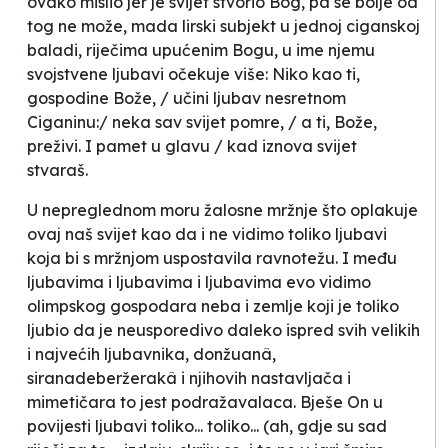
ovako mislio jer je svijet stvorio Bog, pa se bolje od
tog ne može, mada lirski subjekt u jednoj ciganskoj
baladi, riječima upućenim Bogu, u ime njemu
svojstvene ljubavi očekuje više:
Niko kao ti,
gospodine Bože, / učini ljubav nesretnom
Ciganinu:/ neka sav svijet pomre, / a ti, Bože,
preživi. I pamet u glavu / kad iznova svijet
stvaraš.
U nepreglednom moru
žalosne mržnje
što oplakuje
ovaj naš svijet kao da i ne vidimo toliko ljubavi
koja bi s mržnjom uspostavila ravnotežu. I među
ljubavima i ljubavima i ljubavima evo vidimo
olimpskog gospodara neba i zemlje koji je toliko
ljubio da je neusporedivo daleko ispred svih velikih
i najvećih ljubavnika, donžuanâ,
siranadeberžerakâ i njihovih nastavljača i
mimetičara to jest podražavalaca. Bješe On u
povijesti ljubavi toliko... toliko... (ah, gdje su sad