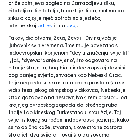
priče zahtijeva pogled na Carraccijevu sliku,
čitateljicu ili čitatelja, bude li je ili ga, molimo da
sliku o kojoj je riječ potraži na sljedećoj
internetskoj
adresi
ili na
ovoj
.
Takav, djelotvorni, Zeus, Zevs ili Div najveći je
ljubavnik svih vremena. Ime mu je povezano s
indoevropskim korijenom *
dey
u značenju 'svijetliti'
i, još, *
dyews
: 'danje svjetlo', što odgovara na
pitanje šta je taj bog bio u indoevropskoj davnini –
bog danjeg svjetla, shvaćen kao Nebeski Otac.
Prije nego što se skrasio na onom prostoru što se
vidi s tesalijskog olimpskog vidikovca, Nebeski je
Otac gazdovao na nesravnjivo širem prostoru: od
krajnjeg evropskog zapada do istočnog ruba
Indije i do kineskog Turkestana u srcu Azije. Taj
svijet iz kojeg su rođeni indoevropski jezici je, kako
se to obično kaže, stvaran, s ove strane zastora
što dijeli dva svijeta – ovaj što ga zovemo