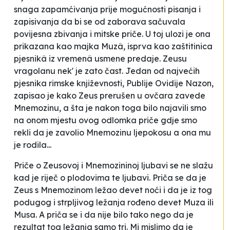
snaga zapamćivanja prije mogućnosti pisanja i
zapisivanja da bi se od zaborava sačuvala
povijesna zbivanja i mitske priče. U toj ulozi je ona
prikazana kao majka Muzâ, isprva kao zaštitinica
pjesnikâ iz vremenâ usmene predaje. Zeusu
vragolanu nek' je zato čast. Jedan od najvećih
pjesnika rimske književnosti, Publije Ovidije Nazon,
zapisao je kako Zeus prerušen u ovčara zavede
Mnemozinu, a šta je nakon toga bilo najavili smo
na onom mjestu ovog odlomka priče gdje smo
rekli da je zavolio Mnemozinu ljepokosu a ona mu
je rodila...
Priče o Zeusovoj i Mnemozininoj ljubavi se ne slažu
kad je riječ o plodovima te ljubavi. Priča se da je
Zeus s Mnemozinom ležao devet noći i da je iz tog
podugog i strpljivog ležanja rođeno devet Muza ili
Musa. A priča se i da nije bilo tako nego da je
rezultat tog ležanja samo tri. Mi mislimo da je