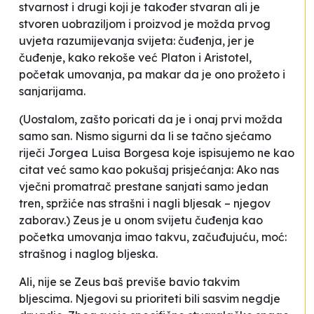
stvarnost i drugi koji je također stvaran ali je
stvoren uobraziljom i proizvod je možda prvog
uvjeta razumijevanja svijeta: čuđenja, jer je
čuđenje, kako rekoše već Platon i Aristotel,
početak umovanja, pa makar da je ono prožeto i
sanjarijama.
(Uostalom, zašto poricati da je i onaj prvi možda
samo san. Nismo sigurni da li se tačno sjećamo
riječi Jorgea Luisa Borgesa koje ispisujemo ne kao
citat već samo kao pokušaj prisjećanja: Ako nas
vječni promatrač prestane sanjati samo jedan
tren, spržiće nas strašni i nagli bljesak – njegov
zaborav.) Zeus je u onom svijetu čuđenja kao
početka umovanja imao takvu, začuđujuću, moć:
strašnog i naglog bljeska.
Ali, nije se Zeus baš previše bavio takvim
bljescima. Njegovi su prioriteti bili sasvim negdje