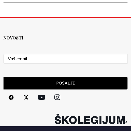
Kraj školske godine, fotofiniš
Anes Osmić
04.06.2025
NOVOSTI
Reformar’s Coming
Nenad Veličković
29.10.2024
Cuke i djeca
POŠALJI
Školegijum redakcija
06.12.2023
Francuski i može i ne može, ali turski može
svakako
>
Smiljana Vovna