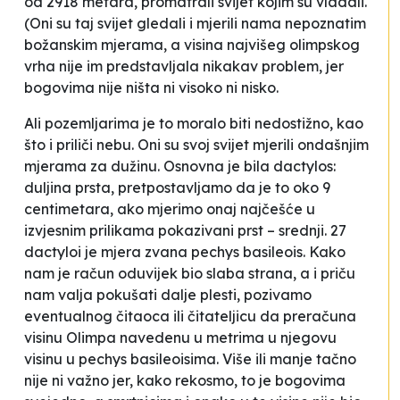
od 2918 metara, promatrali svijet kojim su vladali.
(Oni su taj svijet gledali i mjerili nama nepoznatim
božanskim mjerama, a visina najvišeg olimpskog
vrha nije im predstavljala nikakav problem, jer
bogovima nije ništa ni visoko ni nisko.
Ali pozemljarima je to moralo biti nedostižno, kao
što i priliči nebu. Oni su svoj svijet mjerili ondašnjim
mjerama za dužinu. Osnovna je bila
dactylos
:
duljina prsta, pretpostavljamo da je to oko 9
centimetara, ako mjerimo onaj najčešće u
izvjesnim prilikama pokazivani prst – srednji. 27
dactyloi je mjera zvana
pechys basileois
. Kako
nam je račun oduvijek bio slaba strana, a i priču
nam valja pokušati dalje plesti, pozivamo
eventualnog čitaoca ili čitateljicu da preračuna
visinu Olimpa navedenu u metrima u njegovu
visinu u
pechys basileoisima.
Više ili manje tačno
nije ni važno jer, kako rekosmo, to je bogovima