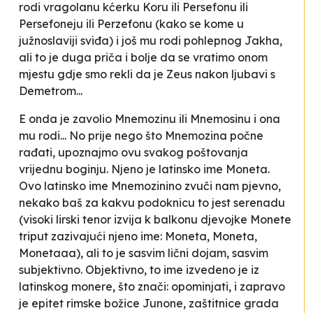
rodi vragolanu kćerku Koru ili Persefonu ili
Persefoneju ili Perzefonu (kako se kome u
južnoslaviji sviđa) i još mu rodi pohlepnog Jakha,
ali to je duga priča i bolje da se vratimo onom
mjestu gdje smo rekli da je Zeus nakon ljubavi s
Demetrom...
E onda je zavolio Mnemozinu ili Mnemosinu i ona
mu rodi... No prije nego što Mnemozina počne
rađati, upoznajmo ovu svakog poštovanja
vrijednu boginju. Njeno je latinsko ime Moneta.
Ovo latinsko ime Mnemozinino zvuči nam pjevno,
nekako baš za kakvu podoknicu to jest serenadu
(visoki lirski tenor izvija k balkonu djevojke Monete
triput zazivajući njeno ime: Moneta, Moneta,
Monetaaa), ali to je sasvim lični dojam, sasvim
subjektivno. Objektivno, to ime izvedeno je iz
latinskog
monere
, što znači: opominjati, i zapravo
je epitet rimske božice Junone, zaštitnice grada