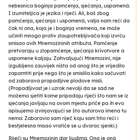
nebesnica boginja pamćenja, sjećanja, uspomenâ.
I izumiteljica je jezika i riječi. Ali, baš zbog
pamćenja, sjećanja i uspomenâ, valja nam reći da
čak ni ona, koja je i boginja vremena, ne može
učiniti mnogo protiv zloupotrebljivača koji izvrću
smisao ovih Mnemozininih atributa. Pamćenje
pretvaraju u zlopamćenje, sjećanja krivotvore a
uspomene kaljaju. Zahvaljujući Mnemozini, nije
izgubljeno zauvijek ništa od onog što je vrijedilo
zapamtiti prije nego što je smislila kako sačuvati
od zaborava propadljive plodove misli.
(Propadljivost je i uzrok nevolji da se sad ne
možemo sjetiti kome pripadaju riječi što nam se iz
sjećanja javljaju na ovom mjestu priče pa ih evo
ispisujemo izvinjavajući se što autorova imena tu
nema:
Zaboravio sam riječ koju sam htio reći i
bestjelesna misao vratiće se u dvorac sjenki
.)
Riječi su Mnemozinin dar ljudima. Ona je onâ