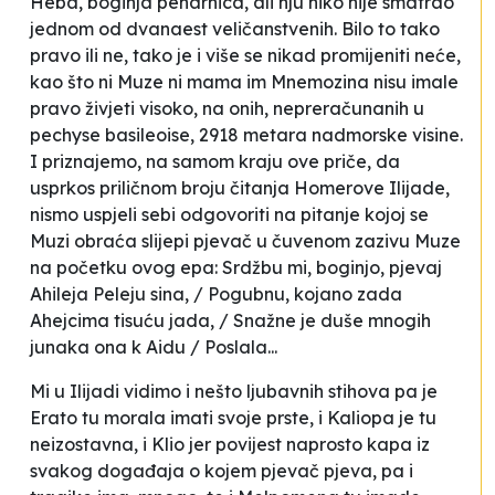
Heba, boginja peharnica, ali nju niko nije smatrao
jednom od dvanaest veličanstvenih. Bilo to tako
pravo ili ne, tako je i više se nikad promijeniti neće,
kao što ni Muze ni mama im Mnemozina nisu imale
pravo živjeti visoko, na onih, nepreračunanih u
pechyse basileoise
, 2918 metara nadmorske visine.
I priznajemo, na samom kraju ove priče, da
usprkos priličnom broju čitanja Homerove
Ilijade,
nismo uspjeli sebi odgovoriti na pitanje kojoj se
Muzi obraća slijepi pjevač u čuvenom
zazivu Muze
na početku ovog epa:
Srdžbu mi, boginjo, pjevaj
Ahileja Peleju sina, / Pogubnu, kojano zada
Ahejcima tisuću jada, / Snažne je duše mnogih
junaka ona k Aidu / Poslala...
Mi u
Ilijadi
vidimo i nešto ljubavnih stihova pa je
Erato tu morala imati svoje prste, i Kaliopa je tu
neizostavna, i Klio jer povijest naprosto kapa iz
svakog događaja o kojem pjevač pjeva, pa i