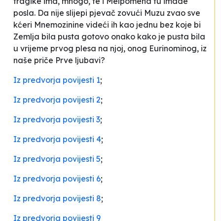
tragike ima, mnogo, te i Melpomena tu imade
posla. Da nije slijepi pjevač zovući Muzu zvao sve
kćeri Mnemozinine videći ih kao jednu bez koje bi
Zemlja bila pusta gotovo onako kako je pusta bila
u vrijeme prvog plesa na njoj, onog Eurinominog, iz
naše priče
Prve ljubavi
?
Iz predvorja povijesti 1
;
Iz predvorja povijesti 2
;
Iz predvorja povijesti 3
;
Iz predvorja povijesti 4
;
Iz predvorja povijesti 5
;
Iz predvorja povijesti 6
;
Iz predvorja povijesti 8
;
Iz predvorja povijesti 9