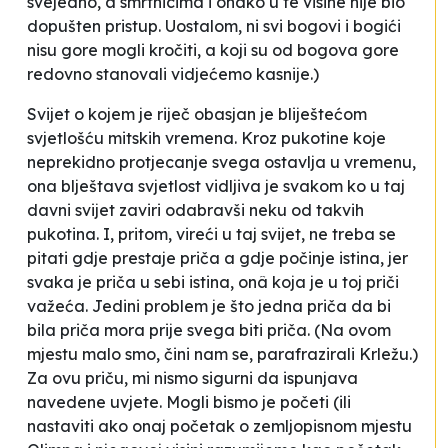
svejedno, a smrtnicima i onako u te visine nije bio
dopušten pristup. Uostalom, ni svi bogovi i bogići
nisu gore mogli kročiti, a koji su od bogova gore
redovno stanovali vidjećemo kasnije.)
Svijet o kojem je riječ obasjan je bliještećom
svjetlošću mitskih vremena. Kroz pukotine koje
neprekidno protjecanje svega ostavlja u vremenu,
ona blještava svjetlost vidljiva je svakom ko u taj
davni svijet zaviri odabravši neku od takvih
pukotina. I, pritom, vireći u taj svijet, ne treba se
pitati gdje prestaje priča a gdje počinje istina, jer
svaka je priča u sebi istina, onâ koja je u toj priči
važeća. Jedini problem je što jedna priča da bi
bila priča mora prije svega biti priča. (Na ovom
mjestu malo smo, čini nam se, parafrazirali Krležu.)
Za ovu priču, mi nismo sigurni da ispunjava
navedene uvjete. Mogli bismo je početi (ili
nastaviti ako onaj početak o zemljopisnom mjestu