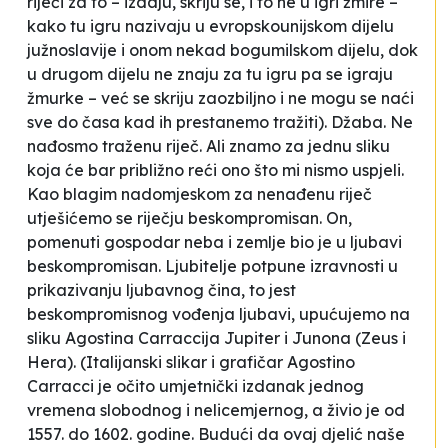
riječi za to – izdaju, skriju se, i to ne u igri žmire –
kako tu igru nazivaju u evropskounijskom dijelu
južnoslavije i onom nekad bogumilskom dijelu, dok
u drugom dijelu ne znaju za tu igru pa se igraju
žmurke – već se skriju zaozbiljno i ne mogu se naći
sve do časa kad ih prestanemo tražiti). Džaba. Ne
nađosmo traženu riječ. Ali znamo za jednu sliku
koja će bar približno reći ono što mi nismo uspjeli.
Kao blagim nadomjeskom za nenađenu riječ
utješićemo se riječju
beskompromisan
. On,
pomenuti gospodar neba i zemlje bio je u ljubavi
beskompromisan. Ljubitelje potpune izravnosti u
prikazivanju ljubavnog čina, to jest
beskompromisnog vođenja ljubavi, upućujemo na
sliku Agostina Carraccija
Jupiter i Junona (Zeus i
Hera)
. (Italijanski slikar i grafičar Agostino
Carracci je očito umjetnički izdanak jednog
vremena slobodnog i nelicemjernog, a živio je od
1557. do 1602. godine. Budući da ovaj djelić naše