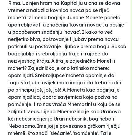
Rima. Uz njen hram na Kapitoliju u ona se davna
vremena nalazila kovnica novca pa se riječ
moneta iz imena boginje Junone Monete počela
upotrebljavati u značenju 'kovani novac', a poslije i
u poopćenom značenju 'novac'. I kako to već
nerijetko biva, poštovanje i ljubav prema novcu
potisnuli su poštovanje i ljubav prema bogu. Sukob
bogoljublja i srebroljublja traje i trajaće do
neizvjesnog kraja. A šta je zajedničko Moneti i
moneti? Zajedničko je ono latinsko
monere
:
opominjati. Srebroljupce moneta opominje da
toga što ljube uvijek malo imaju i da treba raditi
po principu
još, još, još
! A Moneta kao boginja je
opominjačica
, dobra savjetnica koja poziva na
pamćenje. I to nas vraća Mnemozini u koju će se
zaljubiti Zeus. Lijepa Mnemozina je kao Uranova
kći nebesnica jer je Uran nebesnik, bog neba i
Nebo samo. Ime joj je povezano s grčkom riječju
mnémē
, što znači 'sjećanje', 'pamćenje'. Ta je