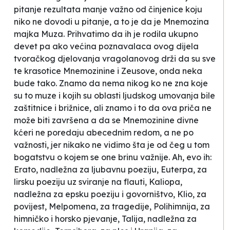
pitanje rezultata manje važno od činjenice koju
niko ne dovodi u pitanje, a to je da je Mnemozina
majka Muza. Prihvatimo da ih je rodila ukupno
devet pa ako većina poznavalaca ovog dijela
tvoračkog djelovanja vragolanovog drži da su sve
te krasotice Mnemozinine i Zeusove, onda neka
bude tako. Znamo da nema nikog ko ne zna koje
su to muze i kojih su oblasti ljudskog umovanja bile
zaštitnice i brižnice, ali znamo i to da ova priča ne
može biti završena a da se Mnemozinine divne
kćeri ne poredaju abecednim redom, a ne po
važnosti, jer nikako ne vidimo šta je od čeg u tom
bogatstvu o kojem se one brinu važnije. Ah, evo ih:
Erato
, nadležna za ljubavnu poeziju,
Euterpa
, za
lirsku poeziju uz sviranje na flauti,
Kaliopa
,
nadležna za epsku poeziju i govorništvo,
Klio
, za
povijest,
Melpomena
, za tragedije,
Polihimnija
, za
himničko i horsko pjevanje,
Talija
, nadležna za