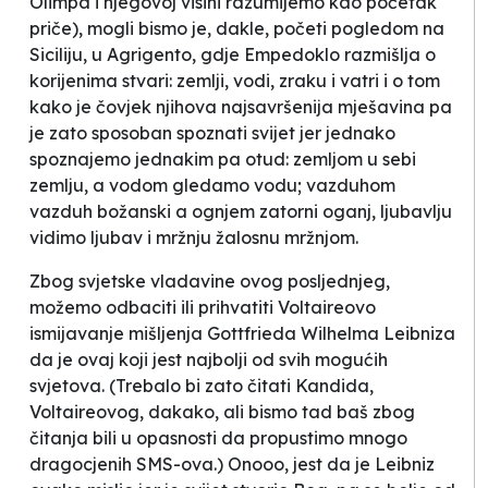
Olimpa i njegovoj visini razumijemo kao početak
priče), mogli bismo je, dakle, početi pogledom na
Siciliju, u Agrigento, gdje Empedoklo razmišlja o
korijenima stvari
: zemlji, vodi, zraku i vatri i o tom
kako je čovjek njihova najsavršenija mješavina pa
je zato sposoban spoznati svijet jer jednako
spoznajemo jednakim pa otud:
zemljom u sebi
zemlju, a vodom gledamo vodu; vazduhom
vazduh božanski a ognjem zatorni oganj, ljubavlju
vidimo ljubav i mržnju žalosnu mržnjom.
Zbog svjetske vladavine ovog posljednjeg,
možemo odbaciti ili prihvatiti Voltaireovo
ismijavanje mišljenja Gottfrieda Wilhelma Leibniza
da je ovaj koji jest
najbolji od svih mogućih
svjetova
. (Trebalo bi zato čitati
Kandida
,
Voltaireovog, dakako, ali bismo tad baš zbog
čitanja bili u opasnosti da propustimo mnogo
dragocjenih SMS-ova.) Onooo, jest da je Leibniz