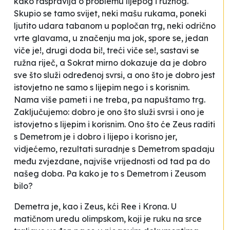
kako raspravlja o problemu lijepog i ružnog.
Skupio se tamo svijet, neki mašu rukama, poneki
ljutito udara tabanom u popločan trg, neki odrično
vrte glavama, u značenju
ma jok
, spore se, jedan
viče
je!
, drugi doda
bi!
, treći viče
se!
, sastavi se
ružna riječ, a Sokrat mirno dokazuje da je dobro
sve što služi određenoj svrsi, a ono što je dobro jest
istovjetno ne samo s lijepim nego i s korisnim.
Nama više pameti i ne treba, pa napuštamo trg.
Zaključujemo: dobro je ono što služi svrsi i ono je
istovjetno s lijepim i korisnim. Ono što će Zeus raditi
s Demetrom je i dobro i lijepo i korisno jer,
vidjećemo, rezultati suradnje s Demetrom spadaju
među zvjezdane, najviše vrijednosti od tad pa do
našeg doba. Pa kako je to s Demetrom i Zeusom
bilo?
Demetra je, kao i Zeus, kći Ree i Krona. U
matičnom uredu olimpskom, koji je ruku na srce