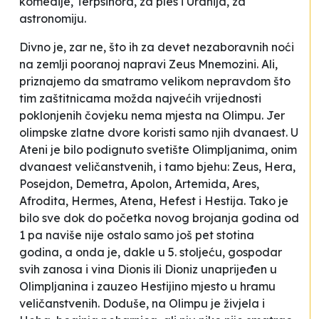
komedije,
Terpsihora
, za ples i
Uranija
, za
astronomiju.
Divno je, zar ne, što ih za devet nezaboravnih noći
na zemlji pooranoj napravi Zeus Mnemozini. Ali,
priznajemo da smatramo velikom nepravdom što
tim zaštitnicama možda najvećih vrijednosti
poklonjenih čovjeku nema mjesta na Olimpu. Jer
olimpske zlatne dvore koristi samo njih dvanaest. U
Ateni je bilo podignuto svetište Olimpljanima, onim
dvanaest veličanstvenih, i tamo bjehu:
Zeus, Hera,
Posejdon, Demetra, Apolon, Artemida, Ares,
Afrodita, Hermes, Atena, Hefest i Hestija
. Tako je
bilo sve dok do početka novog brojanja godina od
1 pa naviše nije ostalo samo još pet stotina
godina, a onda je, dakle u 5. stoljeću, gospodar
svih zanosa i vina Dionis ili Dioniz unaprijeđen u
Olimpljanina i zauzeo Hestijino mjesto u hramu
veličanstvenih. Doduše, na Olimpu je živjela i