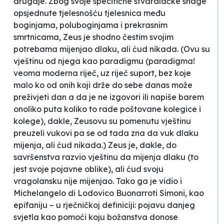
drugdje. Zbog svoje specifične stvaralačke snage
opsjednute tjelesnošću tjelesnica među
boginjama, poluboginjama i prekrasnim
smrtnicama, Zeus je shodno čestim svojim
potrebama
mijenjao dlaku, ali ćud nikada
. (Ovu su
vještinu od njega kao paradigmu (paradigma!
veoma moderna riječ, uz riječ
suport
, bez koje
malo ko od onih koji drže do sebe danas može
preživjeti dan a da je ne izgovori ili napiše barem
onoliko puta koliko to rade poštovane kolegice i
kolege), dakle, Zeusovu su pomenutu vještinu
preuzeli vukovi pa se od tada zna da
vuk dlaku
mijenja, ali ćud nikada
.) Zeus je, dakle, do
savršenstva razvio vještinu da
mijenja
dlaku
(to
jest svoje pojavne oblike), ali ćud svoju
vragolansku nije mijenjao. Tako ga je vidio i
Michelangelo di Lodovico Buonarroti Simoni, kao
epifaniju
– u rječničkoj definiciji: pojavu danjeg
svjetla kao pomoći koju božanstva donose