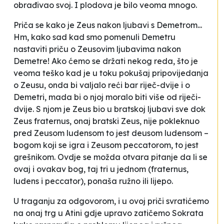
obrađivao svoj. I plodova je bilo veoma mnogo.
Priča se kako je Zeus nakon ljubavi s Demetrom...
Hm, kako sad kad smo pomenuli Demetru
nastaviti priču o Zeusovim ljubavima nakon
Demetre! Ako ćemo se držati nekog reda, što je
veoma teško kad je u toku pokušaj pripovijedanja
o Zeusu, onda bi valjalo reći bar riječ-dvije i o
Demetri, mada bi o njoj moralo biti više od riječi-
dvije. S njom je Zeus bio u bratskoj ljubavi sve dok
Zeus fraternus
, onaj bratski Zeus, nije pokleknuo
pred
Zeusom ludensom
to jest
deusom ludensom –
bogom koji se igra i
Zeusom peccatorom
, to jest
grešnikom. Ovdje se možda otvara pitanje da li se
ovaj i ovakav bog, taj
tri u jednom
(fraternus,
ludens i peccator), ponaša ružno ili lijepo.
U traganju za odgovorom, i u ovoj priči svratićemo
na onaj trg u Atini gdje upravo zatičemo Sokrata