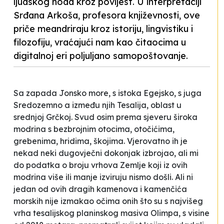
ljudskog hoda kroz povijest. U interpretaciji
Srđana Arkoša, profesora književnosti, ove
priče meandriraju kroz istoriju, lingvistiku i
filozofiju, vraćajući nam kao čitaocima u
digitalnoj eri poljuljano samopoštovanje.
Sa zapada Jonsko more, s istoka Egejsko, s juga
Sredozemno a između njih Tesalija, oblast u
srednjoj Grčkoj. Svud osim prema sjeveru široka
modrina s bezbrojnim otocima, otočićima,
grebenima, hridima, škojima. Vjerovatno ih je
nekad neki dugovječni dokonjak izbrojao, ali mi
do podatka o broju vrhova Zemlje koji iz ovih
modrina više ili manje izviruju nismo došli. Ali ni
jedan od ovih dragih kamenova i kamenčića
morskih nije izmakao očima onih što su s najvišeg
vrha tesalijskog planinskog masiva Olimpa, s visine