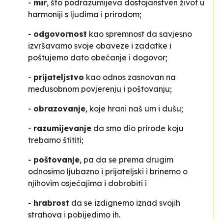
-
mir
, što podrazumijeva dostojanstven život u
harmoniji s ljudima i prirodom;
-
odgovornost
kao spremnost da savjesno
izvršavamo svoje obaveze i zadatke i
poštujemo dato obećanje i dogovor;
-
prijateljstvo
kao odnos zasnovan na
međusobnom povjerenju i poštovanju;
-
obrazovanje
, koje hrani naš um i dušu;
-
razumijevanje
da smo dio prirode koju
trebamo štititi;
-
poštovanje
, pa da se prema drugim
odnosimo ljubazno i prijateljski i brinemo o
njihovim osjećajima i dobrobiti i
-
hrabrost
da se izdignemo iznad svojih
strahova i pobijedimo ih.