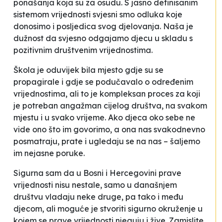
ponašanja koja su za osudu. S jasno definisanim
sistemom vrijednosti svjesni smo odluka koje
donosimo i posljedica svog djelovanja. Naša je
dužnost da svjesno odgajamo djecu u skladu s
pozitivnim društvenim vrijednostima.
Škola je oduvijek bila mjesto gdje su se
propagirale i gdje se podučavalo o određenim
vrijednostima, ali to je kompleksan proces za koji
je potreban angažman cijelog društva, na svakom
mjestu i u svako vrijeme. Ako djeca oko sebe ne
vide ono što im govorimo, a ona nas svakodnevno
posmatraju, prate i ugledaju se na nas – šaljemo
im nejasne poruke.
Sigurna sam da u Bosni i Hercegovini prave
vrijednosti nisu nestale, samo u današnjem
društvu vladaju neke druge, pa tako i među
djecom, ali moguće je stvoriti sigurno okruženje u
kojem se prave vrijednosti njeguju i žive. Zamislite