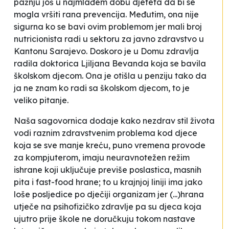
pažnju još u najmlađem dobu djeteta da bi se
mogla vršiti rana prevencija. Međutim, ona nije
sigurna ko se bavi ovim problemom jer mali broj
nutricionista radi u sektoru za javno zdravstvo u
Kantonu Sarajevo.
Doskoro je u Domu zdravlja
radila doktorica Ljiljana Bevanda koja se bavila
školskom djecom. Ona je otišla u penziju tako da
ja ne znam ko radi sa školskom djecom, to je
veliko pitanje.
Naša sagovornica dodaje kako nezdrav stil života
vodi raznim zdravstvenim problema kod djece
koja se sve manje kreću, puno vremena provode
za kompjuterom, imaju neuravnotežen režim
ishrane koji uključuje previše poslastica, masnih
pita i fast-food hrane; to u krajnjoj liniji ima jako
loše posljedice po dječiji organizam jer (...)
hrana
utječe na psihofizičko zdravlje pa su djeca koja
ujutro prije škole ne doručkuju tokom nastave