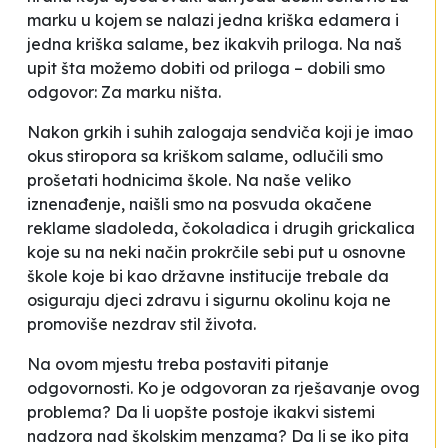
marku u kojem se nalazi jedna kriška edamera i
jedna kriška salame, bez ikakvih priloga. Na naš
upit šta možemo dobiti od priloga – dobili smo
odgovor:
Za marku ništa
.
Nakon grkih i suhih zalogaja sendviča koji je imao
okus stiropora sa kriškom salame, odlučili smo
prošetati hodnicima škole. Na naše veliko
iznenađenje, naišli smo na posvuda okačene
reklame sladoleda, čokoladica i drugih grickalica
koje su na neki način prokrčile sebi put u osnovne
škole koje bi kao državne institucije trebale da
osiguraju djeci zdravu i sigurnu okolinu koja ne
promoviše nezdrav stil života.
Na ovom mjestu treba postaviti pitanje
odgovornosti. Ko je odgovoran za rješavanje ovog
problema? Da li uopšte postoje ikakvi sistemi
nadzora nad školskim menzama? Da li se iko pita