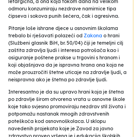
letargična, a ona koja tokom dana na velikom
odmoru konzumiraju nezdrave namirnice tipa
čipseva i sokova punih šećera, čak i agresivna.
Pitanje loše ishrane djece u osnovnim školama
trebalo bi rješavati polazeći od
Zakona
o hrani
(Službeni glasnik BiH, br. 50/04) čiji je temeljni cilj
zaštita zdravlja ljudi i interesa potrošača kao i
osiguranje poštene prakse u trgovini s hranom
i
koji objašnjava da je ispravna hrana ona koja
ne
može prouzročiti štetne uticaje na zdravlje ljudi,
a
neispravna ako je
štetna po zdravlje ljudi
.
Interesantno je da su upravo hrani koja je štetna
po zdravlje širom otvorena vrata u osnovne škole
koje tako svjesno promoviraju nezdrav stil života i
potpomažu nastanak mnogih zdravstvenih
poteškoća kod osnovnoškolaca. U sklopu
navedenih projekata koje je Zavod za javno
zdravstvo proveo vršena je i edukacija školskih