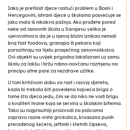
Iako je pretilost djece rastući problem u Bosni i
Hercegovini, ishrani djece u školama posvećuje se
jako mala ili nikakva pažnja. Ako prođete pored
neke od osnovnih škola u Sarajevu velika je
vjerovatnoća da je u njenoj blizini iznikao nemali
broj fast foodova, granapa ili pekara koji
parazitiraju na tijelu prosječnog osnovnoškolca.
Ovi objekti su uvijek prigodno lokalizirani uz samu
školu za lakšu i bržu robno-novčanu razmjenu na
principu
sitne pare za nezdrave užitke
.
U tom kritičnom dobu za rast i razvoj djeteta,
kada bi trebala biti povedena najveća briga o
tome šta djeca jedu, čini se da niko ne vodi brigu
o kvaliteti hrane koja se servira u školskim bifeima.
Tako su najprisutniji proizvodi na policama
zapravo razne vrste grickalica, kroasana punih
prerađenog šećera, jeftinih i štetnih čipseva,