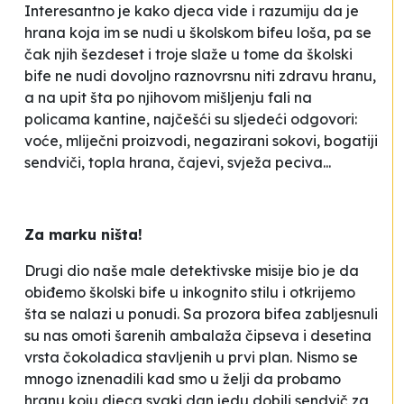
Interesantno je kako djeca vide i razumiju da je
hrana koja im se nudi u školskom bifeu loša, pa se
čak njih šezdeset i troje slaže u tome da školski
bife ne nudi dovoljno raznovrsnu niti zdravu hranu,
a na upit šta po njihovom mišljenju fali na
policama kantine, najčešći su sljedeći odgovori:
voće, mliječni proizvodi, negazirani sokovi, bogatiji
sendviči, topla hrana, čajevi, svježa peciva...
Za marku ništa!
Drugi dio naše male detektivske misije bio je da
obiđemo školski bife u inkognito stilu i otkrijemo
šta se nalazi u ponudi. Sa prozora bifea zabljesnuli
su nas omoti šarenih ambalaža čipseva i desetina
vrsta čokoladica stavljenih u prvi plan. Nismo se
mnogo iznenadili kad smo u želji da probamo
hranu koju djeca svaki dan jedu dobili sendvič za