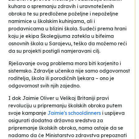
kuhara o spremanju zdravih i uravnoteženih
obroka te su predložene poželjne i nepoželjne
namirnice u školskim kuhinjama, ali i
prodavnicama u blizini škola. Sudeći prema hrani
koju je ekipa
Školegijuma
zatekla u bifeima
osnovnih škola u Sarajevu, teško da možemo reći
da su projekti postigli namjeravani cilj.
Rješavanje ovog problema mora biti korjenito i
sistemsko. Zdravlje učenika nije samo odgovornost
roditelja, škola ili porodičnih ljekara – ono je
odgovornost svih njih zajedno.
I dok Jaimie Oliver u Velikoj Britaniji pravi
revoluciju u pripremanju školskih obroka putem
svoje kampanje
Jaimie's schooldinners
i uspijeva
osigurati dodatna državna sredstva za
pripremanje školskih obroka, nama ostaje da se
nadamo da će Ministarstvo zdravstva prepoznati