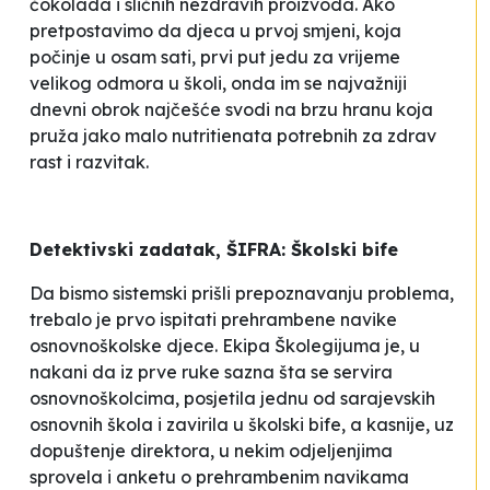
čokolada i sličnih nezdravih proizvoda. Ako
pretpostavimo da djeca u prvoj smjeni, koja
počinje u osam sati, prvi put jedu za vrijeme
velikog odmora u školi, onda im se najvažniji
dnevni obrok najčešće svodi na brzu hranu koja
pruža jako malo nutritienata potrebnih za zdrav
rast i razvitak.
Detektivski zadatak, ŠIFRA: Školski bife
Da bismo sistemski prišli prepoznavanju problema,
trebalo je prvo ispitati prehrambene navike
osnovnoškolske djece. Ekipa Školegijuma je, u
nakani da iz prve ruke sazna šta se servira
osnovnoškolcima, posjetila jednu od sarajevskih
osnovnih škola i zavirila u školski bife, a kasnije, uz
dopuštenje direktora, u nekim odjeljenjima
sprovela i anketu o prehrambenim navikama