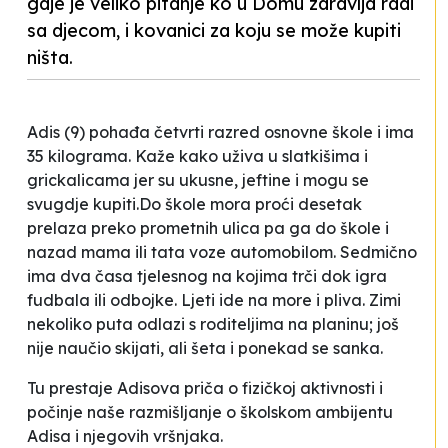
gdje je veliko pitanje ko u Domu zdravlja radi
sa djecom, i kovanici za koju se može kupiti
ništa.
Adis (9) pohađa četvrti razred osnovne škole i ima
35 kilograma. Kaže kako uživa u slatkišima i
grickalicama jer su ukusne, jeftine i mogu se
svugdje kupiti.Do škole mora proći desetak
prelaza preko prometnih ulica pa ga do škole i
nazad mama ili tata voze automobilom. Sedmično
ima dva časa tjelesnog na kojima trči dok igra
fudbala ili odbojke. Ljeti ide na more i pliva. Zimi
nekoliko puta odlazi s roditeljima na planinu; još
nije naučio skijati, ali šeta i ponekad se sanka.
Tu prestaje Adisova priča o fizičkoj aktivnosti i
počinje naše razmišljanje o školskom ambijentu
Adisa i njegovih vršnjaka.