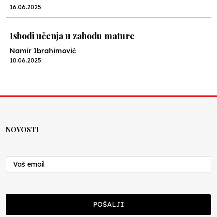
16.06.2025
Ishodi učenja u zahodu mature
Namir Ibrahimović
10.06.2025
Kraj školske godine, fotofiniš
Anes Osmić
04.06.2025
NOVOSTI
Reformar’s Coming
Nenad Veličković
29.10.2024
Cuke i djeca
POŠALJI
Školegijum redakcija