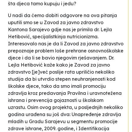
šta djeca tamo kupuju i jedu?
U nadi da ćemo dobiti odgovore na ova pitanja
uputili smo se u Zavod za javno zdravstvo
Kantona Sarajevo gdje nas je primila dr. Lejla
Hetibović, specijalistkinja nutricionizma.
Interesovalo nas je da li Zavod za javno zdravstvo
prepoznaje problem loše prehrane osnovnoškolske
djece i da li se bavio njegovim rješavanjem. Dr.
Lejla Hetibović kaže kako je
Zavod za javno
zdravstvo
[je]
već poslije rata upriličio nekoliko
studija da bi utvrdio stepen neuhranjenosti kod
školske djece, tako da smo imali promociju
zdravlja kroz predavanja
Pravilna i uravnotežena
ishrana i prevencija gojaznosti u školskom
uzrastu
.
Osim ovog projekta, u posljednjih nekoliko
godina urađena su još dva:
Unapređenje zdravlja
mladih u Gradu Sarajevu u segmentu promocije
zdrave ishrane
, 2009. godine, i
Identifikacija