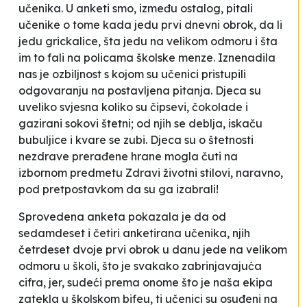
učenika. U anketi smo, između ostalog, pitali
učenike o tome kada jedu prvi dnevni obrok, da li
jedu grickalice, šta jedu na velikom odmoru i šta
im to fali na policama školske menze. Iznenadila
nas je ozbiljnost s kojom su učenici pristupili
odgovaranju na postavljena pitanja. Djeca su
uveliko svjesna koliko su čipsevi, čokolade i
gazirani sokovi štetni; od njih se deblja, iskaču
bubuljice i kvare se zubi. Djeca su o štetnosti
nezdrave prerađene hrane mogla čuti na
izbornom predmetu
Zdravi životni stilovi
, naravno,
pod pretpostavkom da su ga izabrali!
Sprovedena anketa pokazala je da od
sedamdeset i četiri anketirana učenika, njih
četrdeset dvoje prvi obrok u danu jede na velikom
odmoru u školi, što je svakako zabrinjavajuća
cifra, jer, sudeći prema onome što je naša ekipa
zatekla u školskom bifeu, ti učenici su osuđeni na