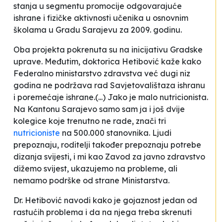
stanja u segmentu promocije odgovarajuće
ishrane i fizičke aktivnosti učenika u osnovnim
školama u Gradu Sarajevu za 2009. godinu
.
Oba projekta pokrenuta su na inicijativu Gradske
uprave. Međutim, doktorica Hetibović kaže kako
Federalno ministarstvo zdravstva već dugi niz
godina ne podržava rad Savjetovalištaza ishranu
i poremećaje ishrane.
(...)
Jako je malo nutricionista.
Na Kantonu Sarajevo samo sam ja i još dvije
kolegice koje trenutno ne rade, znači tri
nutricioniste
na 500.000 stanovnika. Ljudi
prepoznaju, roditelji također prepoznaju potrebe
dizanja svijesti, i mi kao Zavod za javno zdravstvo
dižemo svijest, ukazujemo na probleme, ali
nemamo podrške od strane Ministarstva.
Dr. Hetibović navodi kako je gojaznost jedan od
rastućih problema i da na njega treba skrenuti