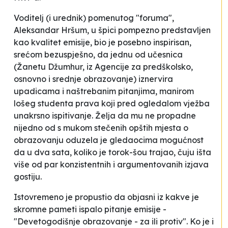
Voditelj (i urednik) pomenutog "foruma",
Aleksandar Hršum, u špici pompezno predstavljen
kao kvalitet emisije, bio je posebno inspirisan,
srećom bezuspješno, da jednu od učesnica
(Žanetu Džumhur, iz Agencije za predškolsko,
osnovno i srednje obrazovanje) iznervira
upadicama i naštrebanim pitanjima, manirom
lošeg studenta prava koji pred ogledalom vježba
unakrsno ispitivanje. Želja da mu ne propadne
nijedno od s mukom stečenih opštih mjesta o
obrazovanju oduzela je gledaocima mogućnost
da u dva sata, koliko je torok-šou trajao, čuju išta
više od par konzistentnih i argumentovanih izjava
gostiju.
Istovremeno je propustio da objasni iz kakve je
skromne pameti ispalo pitanje emisije -
"Devetogodišnje obrazovanje - za ili protiv". Ko je i