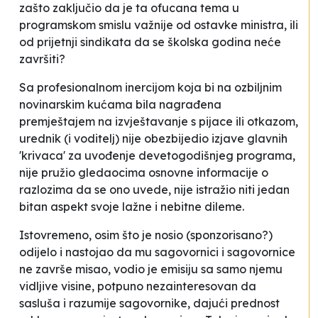
zašto zaključio da je ta ofucana tema u
programskom smislu važnije od ostavke ministra, ili
od prijetnji sindikata da se školska godina neće
završiti?
Sa profesionalnom inercijom koja bi na ozbiljnim
novinarskim kućama bila nagrađena
premještajem na izvještavanje s pijace ili otkazom,
urednik (i voditelj) nije obezbijedio izjave glavnih
'krivaca' za uvođenje devetogodišnjeg programa,
nije pružio gledaocima osnovne informacije o
razlozima da se ono uvede, nije istražio niti jedan
bitan aspekt svoje lažne i nebitne dileme.
Istovremeno, osim što je nosio (sponzorisano?)
odijelo i nastojao da mu sagovornici i sagovornice
ne završe misao, vodio je emisiju sa samo njemu
vidljive visine, potpuno nezainteresovan da
sasluša i razumije sagovornike, dajući prednost