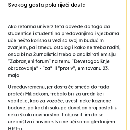
Svakog gosta pola riječi dosta
Ako reforma univerziteta dovede do toga da
studentice i studenti na predavanjima i vježbama
uče nešto korisno u vezi sa svojim budućim
zvanjem, pa između ostalog i kako
ne treba
raditi,
onda bi na Žurnalistici trebalo analizirati emisiju
"Zabranjeni forum" na temu "Devetogodišnje
obrazovanje" - "za" ili "protiv", emitovanu 23.
maja.
U međuvremenu, jer dosta će smeća do tada
proteći Miljackom, trebalo bi i za urednike i
voditelje, kao za vozače, uvesti neke kaznene
bodove, pa kad ih sakupe dovoljan broj poslati u
neku školu novinarstva. I objasniti im da se
uredništvo i novinarstvo ne uči samo gledanjem
HRT-a.