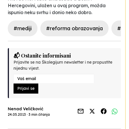
Hercegovini, uložen u ovaj program, možda
ispunio neku svrhu i donio neko dobro.
#mediji
#reforma obrazovanja
#nov
📬 Ostanite informisani
Prijavite se na Školegijum newsletter i ne propustite
nijednu vijest.
Prijavi se
Nenad Veličković
24.05.2013 · 3 min čitanja