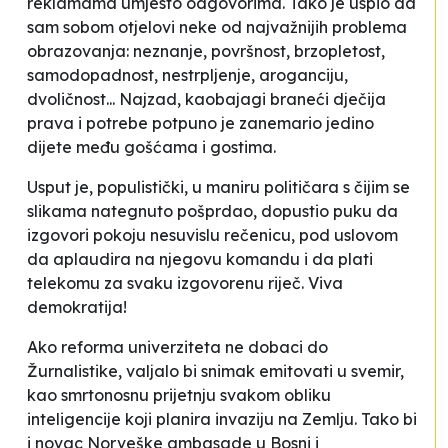
reklamama umjesto odgovorima. Tako je uspio da
sam sobom otjelovi neke od najvažnijih problema
obrazovanja: neznanje, površnost, brzopletost,
samodopadnost, nestrpljenje, aroganciju,
dvoličnost... Najzad, kaobajagi braneći dječija
prava i potrebe potpuno je zanemario jedino
dijete među gošćama i gostima.
Usput je, populistički, u maniru političara s čijim se
slikama nategnuto pošprdao, dopustio puku da
izgovori pokoju nesuvislu rečenicu, pod uslovom
da aplaudira na njegovu komandu i da plati
telekomu za svaku izgovorenu riječ. Viva
demokratija!
Ako reforma univerziteta ne dobaci do
Žurnalistike, valjalo bi snimak emitovati u svemir,
kao smrtonosnu prijetnju svakom obliku
inteligencije koji planira invaziju na Zemlju. Tako bi
i novac Norveške ambasade u Bosni i