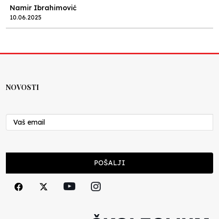
Namir Ibrahimović
10.06.2025
Kraj školske godine, fotofiniš
Anes Osmić
04.06.2025
NOVOSTI
Reformar’s Coming
Nenad Veličković
29.10.2024
Cuke i djeca
POŠALJI
Školegijum redakcija
06.12.2023
Francuski i može i ne može, ali turski može