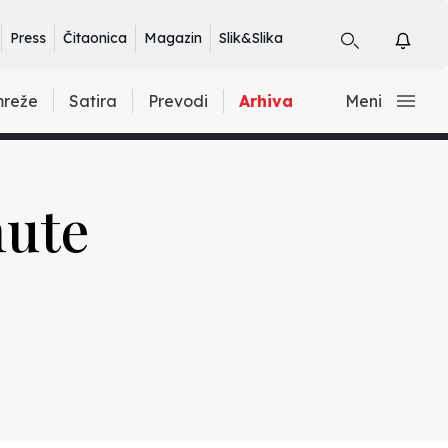
Press
Čitaonica
Magazin
Slik&Slika
mreže
Satira
Prevodi
Arhiva
Meni
nute