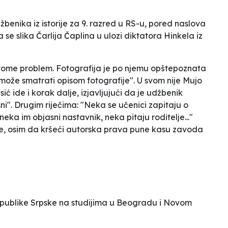
džbenika iz istorije za 9. razred u RS-u, pored naslova
a se slika Čarlija Čaplina u ulozi diktatora Hinkela iz
 tome problem. Fotografija je po njemu opštepoznata
ti može smatrati opisom fotografije". U svom
nije Mujo
asić ide i korak dalje, izjavljujući da je udžbenik
i". Drugim riječima: "Neka se učenici zapitaju o
eka im objasni nastavnik, neka pitaju roditelje..."
e, osim da kršeći autorska prava pune kasu zavoda
Republike Srpske na studijima u Beogradu i Novom