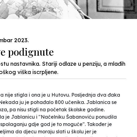
embar 2023.
ve podignute
 nastavnika. Stariji odlaze u penziju, a mlađih
škog viška iscrpljene.
nije stigla i ona je u Hutovu. Posljednja dva đaka
ao. Nekada ju je pohađalo 800 učenika. Jablanica se
oza, pa nisu stigli na početak školske godine.
la je Jablanicu i "Načelniku Šabanoviću ponudila
aspolaganju gdje god je to moguće". Također je
teljima da djecu moraju slati u školu jer je