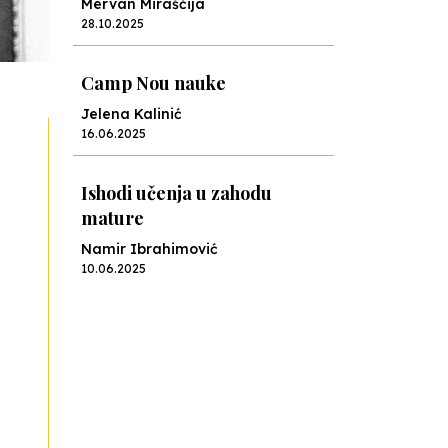
Mervan Miraščija
28.10.2025
Camp Nou nauke
Jelena Kalinić
16.06.2025
Ishodi učenja u zahodu
mature
Namir Ibrahimović
10.06.2025
Kraj školske godine, fotofiniš
Anes Osmić
04.06.2025
Reformar’s Coming