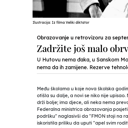
Ilustracija: Iz filma Veliki diktator
Obrazovanje u retrovizoru za sept
Zadržite još malo obr
U Hutovu nema đaka, u Sanskom Mostu
nema da ih zamijene. Rezerve tehnolo
Među školama u koje nova školska godina 
otišla su dalje, a novi se niko nije upis
drži bolje; ima djece, ali neka nema prev
Federalna ministrica obrazovanja posjeti
podršku" naglasivši da "FMON stoji na r
iskoristila priliku da uputi "apel svim rodi