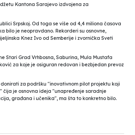
džetu Kantona Sarajevo izdvojena za
ublici Srpskoj. Od toga se više od 4,4 miliona časova
ka bilo je neopravdano. Rekorderi su osnovne,
ijeljinska
Knez Ivo od Semberije
i zvornička
Sveti
ine Stari Grad
Vrhbosna
,
Saburina
,
Mula Mustafa
ković
za koje je osiguran redovan i bezbjedan prevoz
onirati za podršku "inovativnom pilot projektu koji
" čija je
osnovna ideja
"unapređenje saradnje
cija, građana i učenika", ma šta to konkretno bilo.