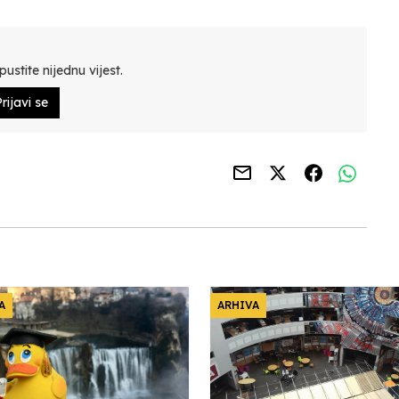
ustite nijednu vijest.
rijavi se
A
ARHIVA