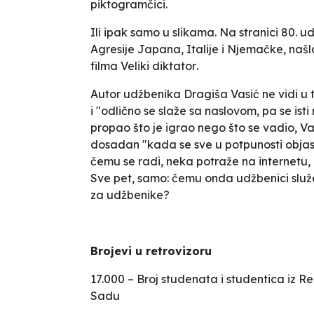
piktogramčici.
Ili ipak samo u slikama. Na stranici 80. u
Agresije Japana, Italije i Njemačke
, našl
filma
Veliki diktator
.
Autor udžbenika Dragiša Vasić ne vidi u
i "odlično se slaže sa naslovom, pa se is
propao što je igrao nego što se vadio
, V
dosadan "kada se sve u potpunosti objasn
čemu se radi, neka potraže na internetu, n
Sve pet, samo: čemu onda udžbenici služ
za udžbenike?
Brojevi u retrovizoru
17.000 – Broj studenata i studentica iz 
Sadu