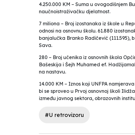
4.250.000 KM – Suma u ovogodišnjem Bu
naučnoistraživačku djelatnost.
7 miliona – Broj izostanaka iz škole u Rep
odnosi na osnovnu školu. 61.880 izostana
banjalučka
Branko Radičević
(111.595), b
Sava
.
280 – Broj učenika iz osnovnih škola Opć
Bašeskija
i
Šejh Muhamed ef. Hadžijama
na nastavu.
14.000 KM – Iznos koji UNFPA namjerava d
bi se sproveo u Prvoj osnovnoj školi Ilidža
između javnog sektora, obrazovnih institu
#U retrovizoru