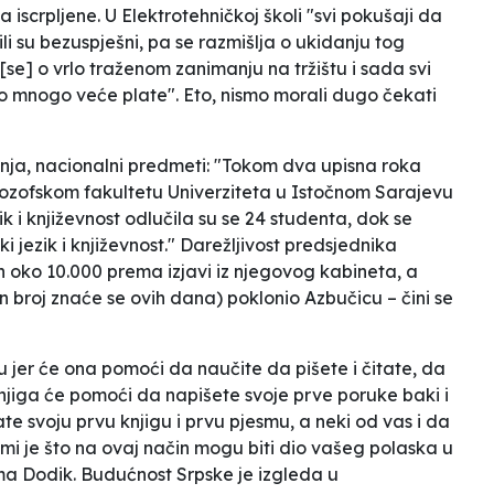
iscrpljene. U Elektrotehničkoj školi "svi pokušaji da
li su bezuspješni, pa se razmišlja o ukidanju tog
[se] o vrlo traženom zanimanju na tržištu i sada svi
amo mnogo veće plate". Eto, nismo morali dugo čekati
vanja, nacionalni predmeti: "Tokom dva upisna roka
lozofskom fakultetu Univerziteta u Istočnom Sarajevu
ik i književnost odlučila su se 24 studenta, dok se
i jezik i književnost." Darežljivost predsjednika
ih oko 10.000 prema izjavi iz njegovog kabineta, a
broj znaće se ovih dana) poklonio Azbučicu – čini se
jer će ona pomoći da naučite da pišete i čitate, da
knjiga će pomoći da napišete svoje prve poruke baki i
te svoju prvu knjigu i prvu pjesmu, a neki od vas i da
o mi je što na ovaj način mogu biti dio vašeg polaska u
ma Dodik. Budućnost Srpske je izgleda u