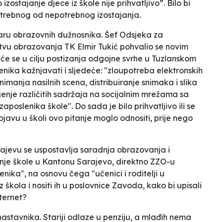
stajanje djece iz škole nije prihvatljivo”. Bilo bi
 potrebnog od nepotrebnog izostajanja.
laru obrazovnih dužnosnika.
Šef Odsjeka za
stvu obrazovanja TK Elmir Tukić pohvalio se novim
će se u
cilju postizanja odgojne svrhe
u Tuzlanskom
enika
kažnjavati i sljedeće: "zloupotreba elektronskih
imanja nasilnih scena, distribuiranje snimaka i slika
ljenje različitih sadržaja na socijalnim mrežama sa
poslenika škole". Do sada je bilo prihvatljivo ili se
ojavu u školi ovo pitanje moglo odnositi, prije nego
rajevu se uspostavlja saradnja obrazovanja i
ednje škole u Kantonu Sarajevo, direktno ZZO-u
enika", na osnovu čega "učenici i roditelji u
škola i nositi ih u poslovnice Zavoda, kako bi upisali
nternet?
tavnika. Stariji odlaze u penziju, a mlađih nema