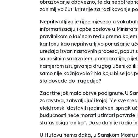
obrazovanje obavezno, te da nepotrebno izo
zanimljivo čuti kriterije za razlikovanje
Neprihvatljivo
je riječ mjeseca u vokabu
informatizaciju i opće poslove u Ministar
pravilnikom o kućnom redu
prema kojem 
kantonu kao
neprihvatljivo ponašanje uč
uređaja izvan nastavnih procesa, poput sn
sa nasilnim sadržajem, pornografija, dije
namjerom izrugivanja drugog učenika ili za
samo nije kažnjavalo? Na koju bi se još p
što dovede do tragedije?
Zadržite još malo obrve podignute. U Sa
zdravstva, zahvaljujući kojoj "će sve sr
elektronski dostaviti jedinstveni spisak uč
budućnosti neće morati uzimati potvrde iz 
status osiguranika". Do sada nije radio i
U Hutovu nema đaka, u Sanskom Mostu nas