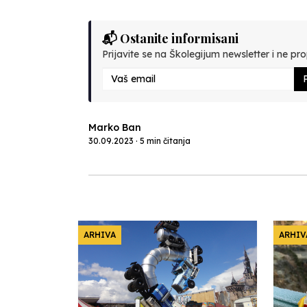
📬 Ostanite informisani
Prijavite se na Školegijum newsletter i ne prop
P
Marko Ban
30.09.2023 · 5 min čitanja
ARHIVA
ARHIV