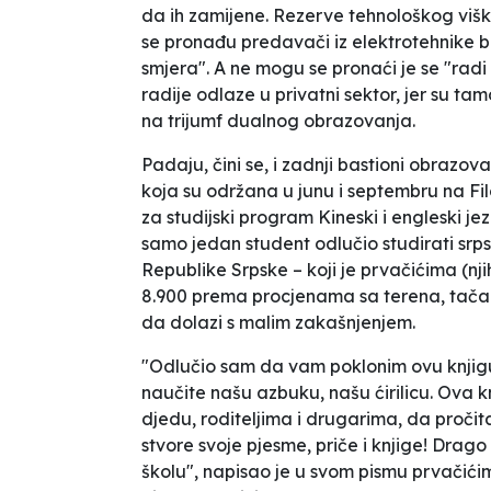
da ih zamijene. Rezerve tehnološkog viška 
se pronađu predavači iz elektrotehnike bi
smjera". A ne mogu se pronaći je se "radi 
radije odlaze u privatni sektor, jer su t
na trijumf dualnog obrazovanja.
Padaju, čini se, i zadnji bastioni obrazo
koja su održana u junu i septembru na Fi
za studijski program Kineski i engleski jez
samo jedan student odlučio studirati srpsk
Republike Srpske – koji je prvačićima (nj
8.900 prema procjenama sa terena, tačan 
da dolazi s malim zakašnjenjem.
"Odlučio sam da vam poklonim ovu knjigu 
naučite našu azbuku, našu ćirilicu. Ova 
djedu, roditeljima i drugarima, da pročita
stvore svoje pjesme, priče i knjige! Drag
školu", napisao je u svom pismu prvačići