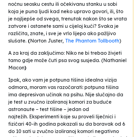
noćnu seosku cestu ili očekivanu stanku u sobi
koja je puna ljudi kad neko upravo govori, ili, što
je najljepše od svega, trenutak nakon što se vrata
zatvore i ostanete sami u cijeloj kući? Svaka je
različita, znate, i sve je vrlo lijepo ako pažljivo
slušate
.
(
Norton Juster,
The Phantom Tollbooth
)
A za kraj da zaključimo:
Niko ne bi trebao živjeti
tamo gdje može čuti psa svog susjeda
. (Nathaniel
Macon
)
Ipak, ako vam je potpuna tišina idealna vizija
odmora, moram vas razočarati: potpuna tišina
ima depresivan učinak na psihu. Nije slučajno da
je test u zvučno izoliranoj komori za buduće
astronaute – test tišine – jedan od
najtežih. Eksperimenti koje su proveli liječnici i
fizičari 40-ih godina pokazali su da boravak od 6
do 10 sati u zvučno izoliranoj komori negativno