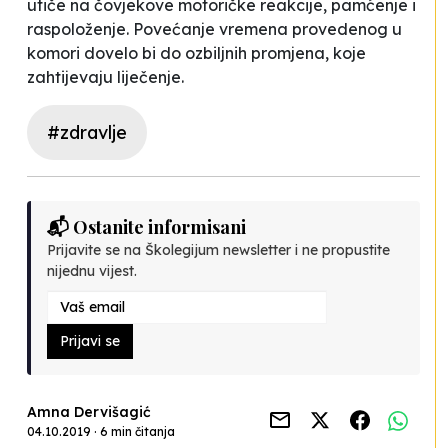
utiče na čovjekove motoričke reakcije, pamćenje i
raspoloženje. Povećanje vremena provedenog u
komori dovelo bi do ozbiljnih promjena, koje
zahtijevaju liječenje.
#zdravlje
📬 Ostanite informisani
Prijavite se na Školegijum newsletter i ne propustite
nijednu vijest.
Prijavi se
Amna Dervišagić
04.10.2019 · 6 min čitanja