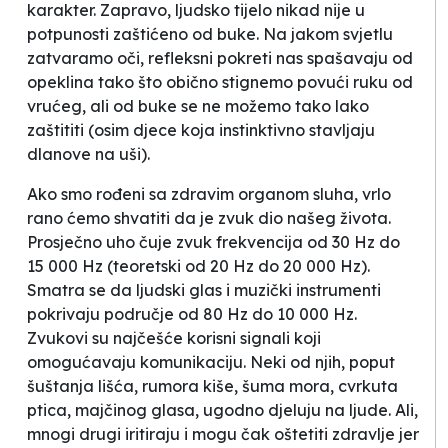
karakter. Zapravo, ljudsko tijelo nikad nije u
potpunosti zaštićeno od buke. Na jakom svjetlu
zatvaramo oči, refleksni pokreti nas spašavaju od
opeklina tako što obično stignemo povući ruku od
vrućeg, ali od buke se ne možemo tako lako
zaštititi (osim djece koja instinktivno stavljaju
dlanove na uši).
Ako smo rođeni sa zdravim organom sluha, vrlo
rano ćemo shvatiti da je zvuk dio našeg života.
Prosječno uho čuje zvuk frekvencija od 30 Hz do
15 000 Hz (teoretski od 20 Hz do 20 000 Hz).
Smatra se da ljudski glas i muzički instrumenti
pokrivaju područje od 80 Hz do 10 000 Hz.
Zvukovi su najčešće korisni signali koji
omogućavaju komunikaciju. Neki od njih, poput
šuštanja lišća, rumora kiše, šuma mora, cvrkuta
ptica, majčinog glasa, ugodno djeluju na ljude. Ali,
mnogi drugi iritiraju i mogu čak oštetiti zdravlje jer