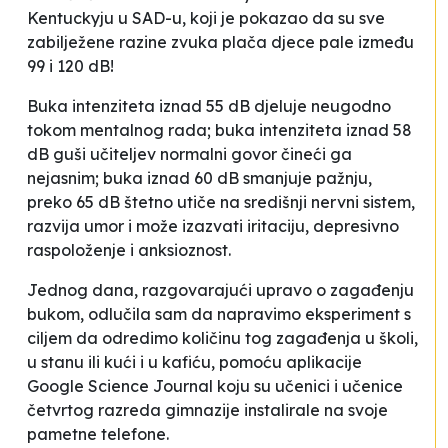
Kentuckyju u SAD-u, koji je pokazao da su sve
zabilježene razine zvuka plača djece pale između
99 i 120 dB!
Buka intenziteta iznad 55 dB djeluje neugodno
tokom mentalnog rada; buka intenziteta iznad 58
dB guši učiteljev normalni govor čineći ga
nejasnim; buka iznad 60 dB smanjuje pažnju,
preko 65 dB štetno utiče na središnji nervni sistem,
razvija umor i može izazvati iritaciju, depresivno
raspoloženje i anksioznost.
Jednog dana, razgovarajući upravo o zagađenju
bukom, odlučila sam da napravimo eksperiment s
ciljem da odredimo količinu tog zagađenja u školi,
u stanu ili kući i u kafiću, pomoću aplikacije
Google Science Journal koju su učenici i učenice
četvrtog razreda gimnazije instalirale na svoje
pametne telefone.