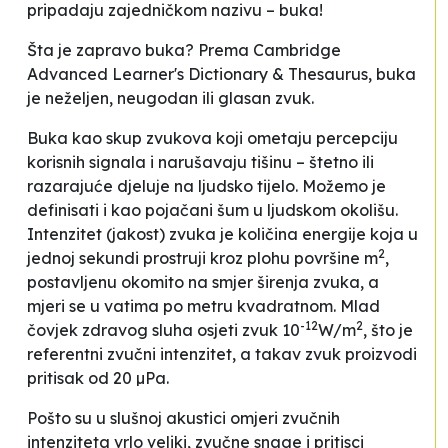
pripadaju zajedničkom nazivu – buka!
Šta je zapravo buka? Prema
Cambridge
Advanced Learner's Dictionary & Thesaurus
, buka
je
neželjen, neugodan ili glasan zvuk.
Buka kao skup zvukova koji ometaju percepciju
korisnih signala i narušavaju tišinu – štetno ili
razarajuće djeluje na ljudsko tijelo. Možemo je
definisati i kao pojačani šum u ljudskom okolišu.
Intenzitet (jakost) zvuka je količina energije koja u
2
jednoj sekundi prostruji kroz plohu površine m
,
postavljenu okomito na smjer širenja zvuka, a
mjeri se u vatima po metru kvadratnom. Mlad
-12
2
čovjek zdravog sluha osjeti zvuk 10
W/m
, što je
referentni zvučni intenzitet, a takav zvuk proizvodi
pritisak od 20 µPa.
Pošto su u slušnoj akustici omjeri zvučnih
intenziteta vrlo veliki, zvučne snage i pritisci