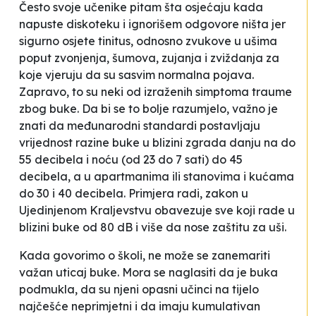
Često svoje učenike pitam šta osjećaju kada
napuste diskoteku i ignorišem odgovore
ništa
jer
sigurno osjete tinitus, odnosno zvukove u ušima
poput zvonjenja, šumova, zujanja i zviždanja za
koje vjeruju da su sasvim normalna pojava.
Zapravo, to su neki od izraženih simptoma traume
zbog buke. Da bi se to bolje razumjelo, važno je
znati da međunarodni standardi postavljaju
vrijednost razine buke u blizini zgrada danju na do
55 decibela i noću (od 23 do 7 sati) do 45
decibela, a u apartmanima ili stanovima i kućama
do 30 i 40 decibela. Primjera radi, zakon u
Ujedinjenom Kraljevstvu obavezuje sve koji rade u
blizini buke od 80 dB i više da nose zaštitu za uši.
Kada govorimo o školi, ne može se zanemariti
važan uticaj buke. Mora se naglasiti da je buka
podmukla
, da su njeni opasni učinci na tijelo
najčešće neprimjetni i da imaju kumulativan