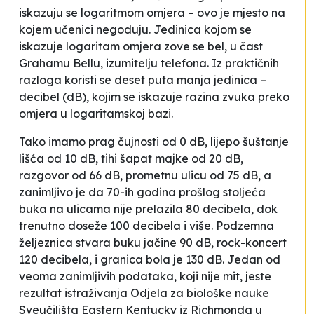
iskazuju se logaritmom omjera – ovo je mjesto na
kojem učenici negoduju. Jedinica kojom se
iskazuje logaritam omjera zove se bel, u čast
Grahamu Bellu, izumitelju telefona. Iz praktičnih
razloga koristi se deset puta manja jedinica –
decibel (dB), kojim se iskazuje razina zvuka preko
omjera u logaritamskoj bazi.
Tako imamo prag čujnosti od 0 dB, lijepo šuštanje
lišća od 10 dB, tihi šapat majke od 20 dB,
razgovor od 66 dB, prometnu ulicu od 75 dB, a
zanimljivo je da 70-ih godina prošlog stoljeća
buka na ulicama nije prelazila 80 decibela, dok
trenutno doseže 100 decibela i više. Podzemna
željeznica stvara buku jačine 90 dB, rock-koncert
120 decibela, i granica bola je 130 dB. Jedan od
veoma zanimljivih podataka, koji nije mit, jeste
rezultat istraživanja Odjela za biološke nauke
Sveučilišta Eastern Kentucky iz Richmonda u