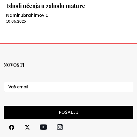
Ishodi učenja u zahodu mature
Namir Ibrahimović
10.06.2025
Kraj školske godine, fotofiniš
Anes Osmić
04.06.2025
NOVOSTI
Reformar’s Coming
Nenad Veličković
29.10.2024
Cuke i djeca
POŠALJI
Školegijum redakcija
06.12.2023