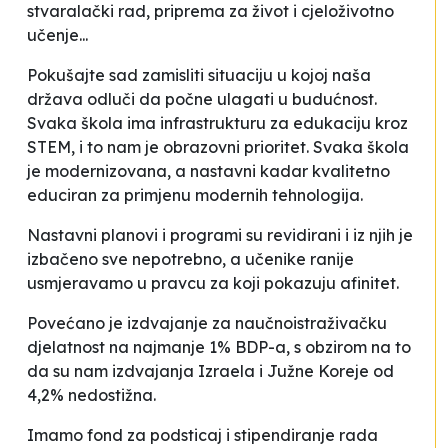
stvaralački rad, priprema za život i cjeloživotno
učenje...
Pokušajte sad zamisliti situaciju u kojoj naša
država odluči da počne ulagati u budućnost.
Svaka škola ima infrastrukturu za edukaciju kroz
STEM, i to nam je obrazovni prioritet. Svaka škola
je modernizovana, a nastavni kadar kvalitetno
educiran za primjenu modernih tehnologija.
Nastavni planovi i programi su revidirani i iz njih je
izbačeno sve nepotrebno, a učenike ranije
usmjeravamo u pravcu za koji pokazuju afinitet.
Povećano je izdvajanje za naučnoistraživačku
djelatnost na najmanje 1% BDP-a, s obzirom na to
da su nam izdvajanja Izraela i Južne Koreje od
4,2% nedostižna.
Imamo fond za podsticaj i stipendiranje rada