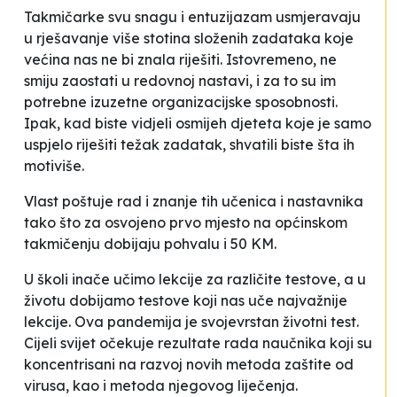
Takmičarke svu snagu i entuzijazam usmjeravaju
u rješavanje više stotina složenih zadataka koje
većina nas ne bi znala riješiti. Istovremeno, ne
smiju zaostati u redovnoj nastavi, i za to su im
potrebne izuzetne organizacijske sposobnosti.
Ipak, kad biste vidjeli osmijeh djeteta koje je samo
uspjelo riješiti težak zadatak, shvatili biste šta ih
motiviše.
Vlast poštuje rad i znanje tih učenica i nastavnika
tako što za osvojeno prvo mjesto na općinskom
takmičenju dobijaju pohvalu i 50 KM.
U školi inače učimo lekcije za različite testove, a u
životu dobijamo testove koji nas uče najvažnije
lekcije. Ova pandemija je svojevrstan životni test.
Cijeli svijet očekuje rezultate rada naučnika koji su
koncentrisani na razvoj novih metoda zaštite od
virusa, kao i metoda njegovog liječenja.