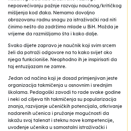
neposvećivanju pažnje razvoju naučnog/kritičkog
mišljenja kod đaka. Nemamo dovoljno
obrazovanu radnu snagu za istraživački rad niti
činimo nešto da zadržimo mlade u BiH. Možda je
vrijeme da razmišljamo šta i kako dalje.
Svako dijete zapravo je naučnik koji svim srcem
želi da potraži odgovore na to kako svijet oko
njega funkcioniše. Neophodno ih je inspirisati da
taj entuzijazam ne zamre.
Jedan od načina koji je dosad primjenjivan jeste
organizacija takmičenja u osnovnim i srednjim
školama. Pedagoški zavodi to rade svake godine
i neki od ciljeva tih takmičenja su popularizacija
znanja, razvijanje učeničkih potencijala, otkrivanje
nadarenih učenica i pružanje mogućnosti da
iskažu svoj talenat i steknu nove kompetencije,
uvođenje učenika u samostalni istraživački i