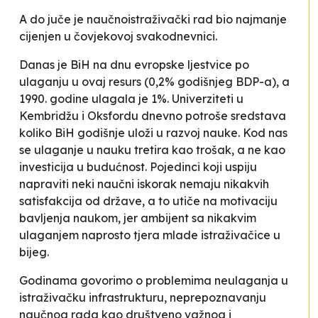
A do juče je naučnoistraživački rad bio najmanje
cijenjen u čovjekovoj svakodnevnici.
Danas je BiH na dnu evropske ljestvice po
ulaganju u ovaj resurs (0,2% godišnjeg BDP-a), a
1990. godine ulagala je 1%. Univerziteti u
Kembridžu i Oksfordu dnevno potroše sredstava
koliko BiH godišnje uloži u razvoj nauke. Kod nas
se ulaganje u nauku tretira kao trošak, a ne kao
investicija u budućnost. Pojedinci koji uspiju
napraviti neki naučni iskorak nemaju nikakvih
satisfakcija od države, a to utiče na motivaciju
bavljenja naukom, jer ambijent sa nikakvim
ulaganjem naprosto tjera mlade istraživačice u
bijeg.
Godinama govorimo o problemima neulaganja u
istraživačku infrastrukturu, neprepoznavanju
naučnog rada kao društveno važnog i