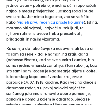
jednostavan – potrebno je jedino učiti i oponašati
najbolje među primjercima ljudskog roda i bude
sve u redu. Jer mimo toga smo, zna se već šta i
kako (
vidjeti prvu rečenicu prošle kolumne
). Istina,
moramo biti svjesni, i najveći su tek ljudi, te i
njihove rutine i stavove treba preispitivati,
prilagoditi ih našim vizurama.
Ko sam ja da tako čovjeka nazovem, ali kaza on
to sam za sebe – da je haman, na kraju dana
(odnosno života), kad se sve sumira i zumira, bio
samo i jedino vrhunski zanatlija. Stari
rakonja
, kao
što sam i sam. Rođen je kao srednje dijete u obitelji
luteranskog kapelana švedske kraljevske
porodice 14. 07. 1918. godine. Kao i većina djece s
datumom rođenja u prvoj polovici najčešće
sunčanog jula ima strahovito dobro pamćenje,
ponajviše doma u kojem je odrastao. Sjeća se
svjetla u stanu iz zimskog i ljetnog perioda, svih