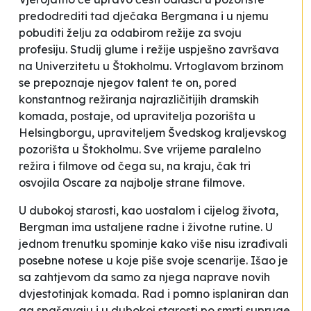
predodrediti tad dječaka Bergmana i u njemu
pobuditi želju za odabirom režije za svoju
profesiju. Studij glume i režije uspješno završava
na Univerzitetu u Štokholmu. Vrtoglavom brzinom
se prepoznaje njegov talent te on, pored
konstantnog režiranja najrazličitijih dramskih
komada, postaje, od upravitelja pozorišta u
Helsingborgu, upraviteljem Švedskog kraljevskog
pozorišta u Štokholmu. Sve vrijeme paralelno
režira i filmove od čega su, na kraju, čak tri
osvojila Oscare za najbolje strane filmove.
U dubokoj starosti, kao uostalom i cijelog života,
Bergman ima ustaljene radne i životne rutine. U
jednom trenutku spominje kako više nisu izrađivali
posebne notese u koje piše svoje scenarije. Išao je
sa zahtjevom da samo za njega naprave novih
dvjestotinjak komada. Rad i pomno isplaniran dan
ga spašavaju i u dubokoj starosti po smrti supruge