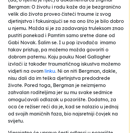
Bergman: O životu i radu
kaže da je bezgranično
velik dio života proveo čisteći traume iz svog
djetinjstva i fokusirajući se na ono što je bilo dobro
u njemu. Možda si je za zadavanja truleksom znao
pustiti ponekad i
Pamtim samo sretne dane
od
Gabi Novak. Šalim se. I u pop izvođača imamo
takav pristup, pa možemo možda govoriti o
dobrom paternu. Koju pouku Noel Gallagher
izvlači iz također traumatičnog iskustva možemo
vidjeti na ovom
linku
. Ni on niti Bergman, dakle,
nisu dali da im teška djetinjstva predodrede
živote. Pored toga, Bergman je neizmjerno
zahvalan roditeljima jer su mu svake sedmice
omogućavali odlazak u pozorište. Dodatno, za
oca će režiser reći da je, kad se nalazio u jednoj
od svojih maničnih faza, bio najsretniji čovjek na
svijetu.
Vjerojatno će upravo česti odlasci u pozorište