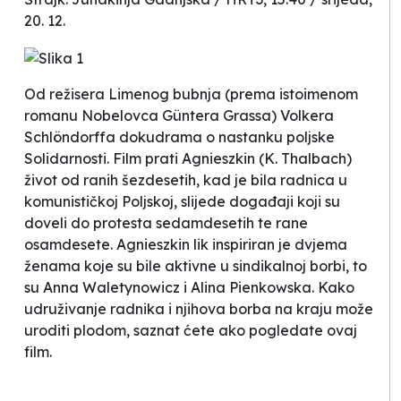
20. 12.
Od režisera
Limenog bubnja
(prema istoimenom
romanu Nobelovca Güntera Grassa) Volkera
Schlöndorffa dokudrama o nastanku poljske
Solidarnosti. Film prati Agnieszkin (K. Thalbach)
život od ranih šezdesetih, kad je bila radnica u
komunističkoj Poljskoj, slijede događaji koji su
doveli do protesta sedamdesetih te rane
osamdesete. Agnieszkin lik inspiriran je dvjema
ženama koje su bile aktivne u sindikalnoj borbi, to
su Anna Waletynowicz i Alina Pienkowska. Kako
udruživanje radnika i njihova borba na kraju može
uroditi plodom, saznat ćete ako pogledate ovaj
film.