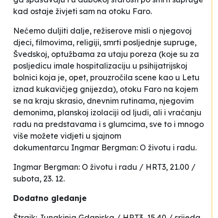
kad ostaje živjeti sam na otoku Faro.
Nećemo duljiti dalje, režiserove misli o njegovoj
djeci, filmovima, religiji, smrti posljednje supruge,
Švedskoj, optužbama za utaju poreza (koje su za
posljedicu imale hospitalizaciju u psihijatrijskoj
bolnici koja je, opet, prouzročila scene kao u
Letu
iznad kukavičjeg gnijezda
), otoku Faro na kojem
se na kraju skrasio, dnevnim rutinama, njegovim
demonima, planskoj izolaciji od ljudi, ali i vraćanju
radu na predstavama i s glumcima, sve to i mnogo
više možete vidjeti u sjajnom
dokumentarcu
Ingmar Bergman: O životu i radu
.
Ingmar Bergman: O životu i radu / HRT3, 21.00 /
subota, 23. 12.
Dodatno gledanje
Štrajk: Junakinja Gdanjska / HRT3, 15.40 / srijeda,