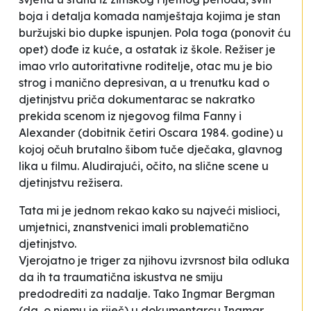
boja i detalja komada namještaja kojima je stan
buržujski bio dupke ispunjen. Pola toga (ponovit ću
opet) dođe iz kuće, a ostatak iz škole. Režiser je
imao vrlo autoritativne roditelje, otac mu je bio
strog i manično depresivan, a u trenutku kad o
djetinjstvu priča dokumentarac se nakratko
prekida scenom iz njegovog filma
Fanny i
Alexander
(dobitnik četiri Oscara 1984. godine) u
kojoj očuh brutalno šibom tuče dječaka, glavnog
lika u filmu. Aludirajući, očito, na slične scene u
djetinjstvu režisera.
Tata mi je jednom rekao kako su najveći mislioci,
umjetnici, znanstvenici imali problematično
djetinjstvo.
Vjerojatno je triger za njihovu izvrsnost bila odluka
da ih ta traumatična iskustva ne smiju
predodrediti za nadalje. Tako Ingmar Bergman
(da, o njemu je riječ) u dokumentarcu
Ingmar