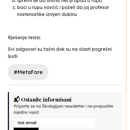
spremi se da snimiš nečiji upad u rupu
baci u rupu novčić i poželi da joj profesor
matematike izmjeri dubinu
Rješenje testa:
Svi odgovori su tačni dok su na vlasti pogrešni
ljudi.
#MetaFore
📬 Ostanite informisani
Prijavite se na Školegijum newsletter i ne propustite
nijednu vijest.