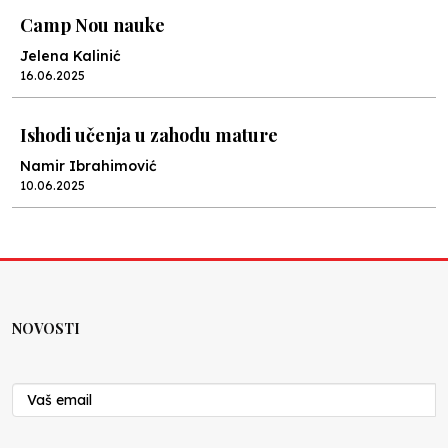
Camp Nou nauke
Jelena Kalinić
16.06.2025
Ishodi učenja u zahodu mature
Namir Ibrahimović
10.06.2025
Kraj školske godine, fotofiniš
Anes Osmić
04.06.2025
NOVOSTI
Reformar’s Coming
Nenad Veličković
29.10.2024