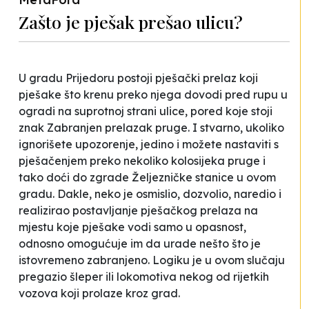
Zašto je pješak prešao ulicu?
U gradu Prijedoru postoji pješački prelaz koji
pješake što krenu preko njega dovodi pred rupu u
ogradi na suprotnoj strani ulice, pored koje stoji
znak
Zabranjen prelazak pruge
. I stvarno, ukoliko
ignorišete upozorenje, jedino i možete nastaviti s
pješačenjem preko nekoliko kolosijeka pruge i
tako doći do zgrade Željezničke stanice u ovom
gradu. Dakle, neko je osmislio, dozvolio, naredio i
realizirao postavljanje pješačkog prelaza na
mjestu koje pješake vodi samo u opasnost,
odnosno omogućuje im da urade nešto što je
istovremeno zabranjeno. Logiku je u ovom slučaju
pregazio šleper ili lokomotiva nekog od rijetkih
vozova koji prolaze kroz grad.