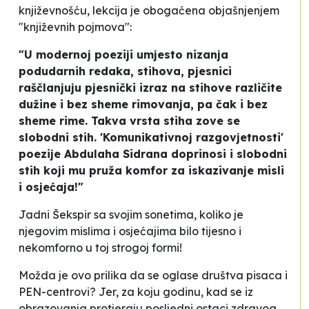
književnošću, lekcija je obogaćena objašnjenjem
"književnih pojmova":
"U modernoj poeziji umjesto nizanja
podudarnih redaka, stihova, pjesnici
raščlanjuju pjesnički izraz na stihove različite
dužine i bez sheme rimovanja, pa čak i bez
sheme rime. Takva vrsta stiha zove se
slobodni stih. 'Komunikativnoj razgovjetnosti'
poezije Abdulaha Sidrana doprinosi i slobodni
stih koji mu pruža komfor za iskazivanje misli
i osjećaja!"
Jadni Šekspir sa svojim sonetima, koliko je
njegovim mislima i osjećajima bilo tijesno i
nekomforno u toj strogoj formi!
Možda je ovo prilika da se oglase društva pisaca i
PEN-centrovi? Jer, za koju godinu, kad se iz
obrazovanja protjeraju posljedni ostaci zdravog