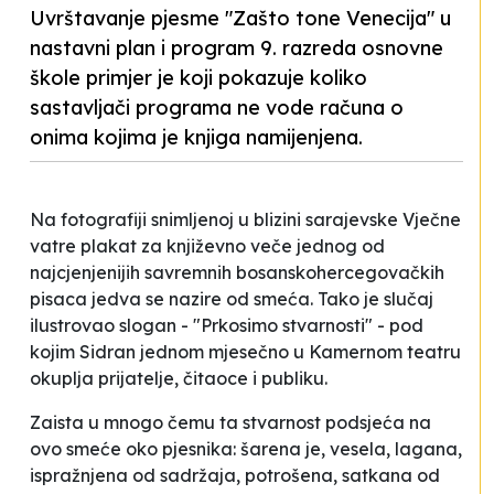
Uvrštavanje pjesme "Zašto tone Venecija" u
nastavni plan i program 9. razreda osnovne
škole primjer je koji pokazuje koliko
sastavljači programa ne vode računa o
onima kojima je knjiga namijenjena.
Na fotografiji snimljenoj u blizini sarajevske Vječne
vatre plakat za književno veče jednog od
najcjenjenijih savremnih bosanskohercegovačkih
pisaca jedva se nazire od smeća. Tako je slučaj
ilustrovao slogan - "Prkosimo stvarnosti" - pod
kojim Sidran jednom mjesečno u Kamernom teatru
okuplja prijatelje, čitaoce i publiku.
Zaista u mnogo čemu ta stvarnost podsjeća na
ovo smeće oko pjesnika: šarena je, vesela, lagana,
ispražnjena od sadržaja, potrošena, satkana od