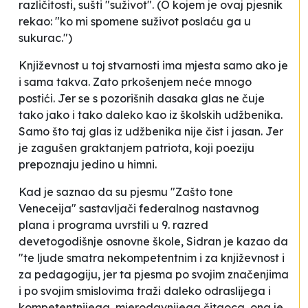
različitosti, sušti "suživot". (O kojem je ovaj pjesnik
rekao: "ko mi spomene suživot poslaću ga u
sukurac.")
Književnost u toj stvarnosti ima mjesta samo ako je
i sama takva. Zato prkošenjem neće mnogo
postići. Jer se s pozorišnih dasaka glas ne čuje
tako jako i tako daleko kao iz školskih udžbenika.
Samo što taj glas iz udžbenika nije čist i jasan. Jer
je zagušen graktanjem patriota, koji poeziju
prepoznaju jedino u himni.
Kad je saznao da su pjesmu "Zašto tone
Veneceija" sastavljači federalnog nastavnog
plana i programa uvrstili u 9. razred
devetogodišnje osnovne škole, Sidran je kazao da
"te ljude smatra nekompetentnim i za književnost i
za pedagogiju, jer ta pjesma po svojim značenjima
i po svojim smislovima traži daleko odraslijega i
kompetentnijega, mjerodavnijega čitaoca, ona je