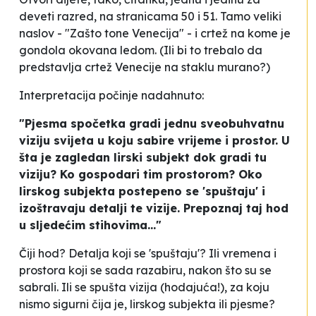
deveti razred, na stranicama 50 i 51. Tamo veliki
naslov - "Zašto tone Venecija" - i crtež na kome je
gondola okovana ledom. (Ili bi to trebalo da
predstavlja crtež Venecije na staklu murano?)
Interpretacija počinje nadahnuto:
"Pjesma spočetka gradi jednu sveobuhvatnu
viziju svijeta u koju sabire vrijeme i prostor. U
šta je zagledan lirski subjekt dok gradi tu
viziju? Ko gospodari tim prostorom? Oko
lirskog subjekta postepeno se 'spuštaju' i
izoštravaju detalji te vizije. Prepoznaj taj hod
u sljedećim stihovima
..."
Čiji hod? Detalja koji se 'spuštaju'? Ili vremena i
prostora koji se sada razabiru, nakon što su se
sabrali. Ili se spušta vizija (hodajuća!), za koju
nismo sigurni čija je, lirskog subjekta ili pjesme?