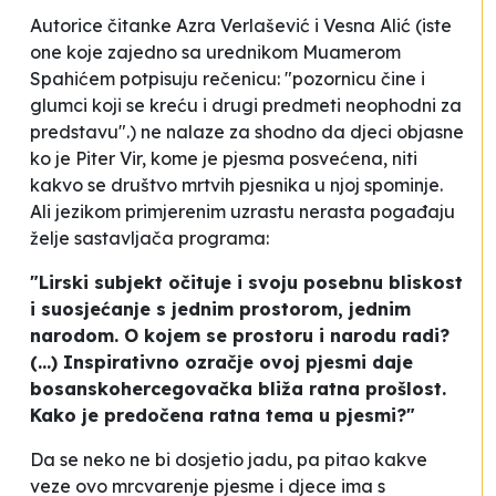
Autorice čitanke Azra Verlašević i Vesna Alić (iste
one koje zajedno sa urednikom Muamerom
Spahićem potpisuju rečenicu: "pozornicu čine i
glumci koji se kreću i drugi predmeti neophodni za
predstavu".) ne nalaze za shodno da djeci objasne
ko je Piter Vir, kome je pjesma posvećena, niti
kakvo se društvo mrtvih pjesnika u njoj spominje.
Ali jezikom primjerenim uzrastu nerasta pogađaju
želje sastavljača programa:
"Lirski subjekt očituje i svoju posebnu bliskost
i suosjećanje s jednim prostorom, jednim
narodom. O kojem se prostoru i narodu radi?
(...) Inspirativno ozračje ovoj pjesmi daje
bosanskohercegovačka bliža ratna prošlost.
Kako je predočena ratna tema u pjesmi?"
Da se neko ne bi dosjetio jadu, pa pitao kakve
veze ovo mrcvarenje pjesme i djece ima s