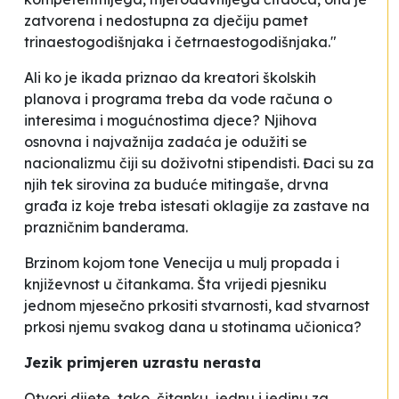
zatvorena i nedostupna za dječiju pamet
trinaestogodišnjaka i četrnaestogodišnjaka."
Ali ko je ikada priznao da kreatori školskih
planova i programa treba da vode računa o
interesima i mogućnostima djece? Njihova
osnovna i najvažnija zadaća je odužiti se
nacionalizmu čiji su doživotni stipendisti. Đaci su za
njih tek sirovina za buduće mitingaše, drvna
građa iz koje treba istesati oklagije za zastave na
prazničnim banderama.
Brzinom kojom tone Venecija u mulj propada i
književnost u čitankama. Šta vrijedi pjesniku
jednom mjesečno prkositi stvarnosti, kad stvarnost
prkosi njemu svakog dana u stotinama učionica?
Jezik primjeren uzrastu nerasta
Otvori dijete, tako, čitanku, jednu i jedinu za