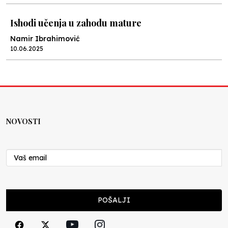
Ishodi učenja u zahodu mature
Namir Ibrahimović
10.06.2025
Kraj školske godine, fotofiniš
Anes Osmić
04.06.2025
NOVOSTI
Reformar’s Coming
Nenad Veličković
29.10.2024
Cuke i djeca
POŠALJI
Školegijum redakcija
06.12.2023