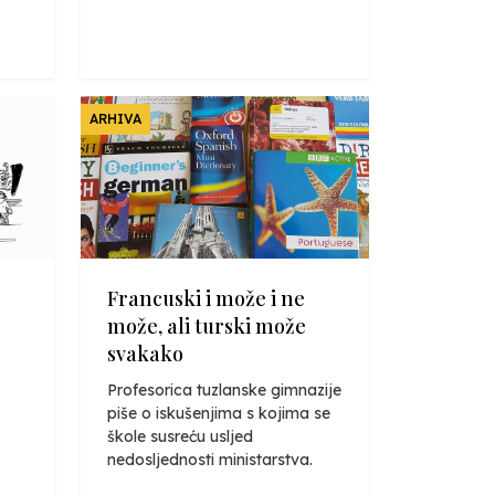
ARHIVA
Francuski i može i ne
može, ali turski može
svakako
Profesorica tuzlanske gimnazije
piše o iskušenjima s kojima se
škole susreću usljed
nedosljednosti ministarstva.