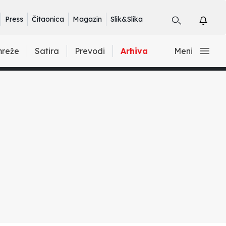
Press
Čitaonica
Magazin
Slik&Slika
mreže
Satira
Prevodi
Arhiva
Meni