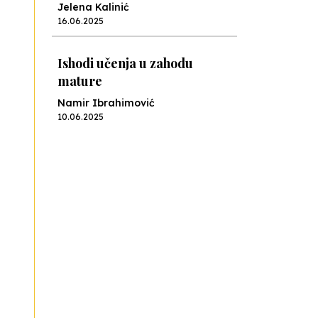
Jelena Kalinić
16.06.2025
Ishodi učenja u zahodu
mature
Namir Ibrahimović
10.06.2025
Kraj školske godine, fotofiniš
Anes Osmić
04.06.2025
Reformar’s Coming
Nenad Veličković
29.10.2024
Cuke i djeca