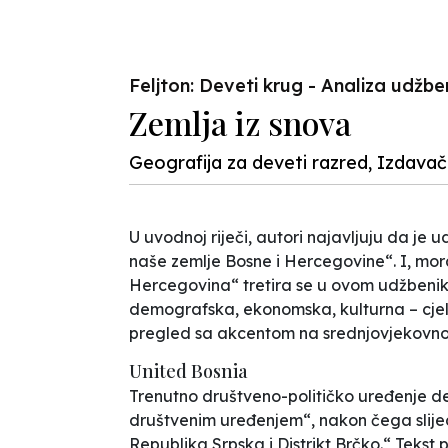
Previous
Feljton: Deveti krug - Analiza udžbeni
Zemlja iz snova
Geografija za deveti razred, Izdava
U uvodnoj riječi, autori najavljuju da je
naše zemlje Bosne i Hercegovine“. I, mora 
Hercegovina“ tretira se u ovom udžbeniku 
demografska, ekonomska, kulturna – cjelina
pregled sa akcentom na srednjovjekovno
United Bosnia
Trenutno društveno-političko uređenje de
društvenim uređenjem“, nakon čega slije
Republika Srpska i Distrikt Brčko.“ Tekst 