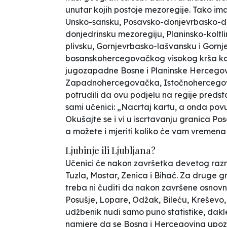
unutar kojih postoje mezoregije. Tako i
Unsko-sansku, Posavsko-donjevrbasko-d
donjedrinsku mezoregiju, Planinsko-kolt
plivsku, Gornjevrbasko-lašvansku i Gornj
bosanskohercegovačkog visokog krša koja 
jugozapadne Bosne i Planinske Hercegovi
Zapadnohercegovačka, Istočnohercegova
potrudili da ovu podjelu na regije preds
sami učenici: „Nacrtaj kartu, a onda pov
Okušajte se i vi u iscrtavanju granica 
a možete i mjeriti koliko će vam vremena
Ljubinje ili Ljubljana?
Učenici će nakon završetka devetog razr
Tuzla, Mostar, Zenica i Bihać. Za druge 
treba ni čuditi da nakon završene osnovn
Posušje, Lopare, Odžak, Bileću, Kreševo, 
udžbenik nudi samo puno statistike, dak
namjere da se Bosna i Hercegovina upoz