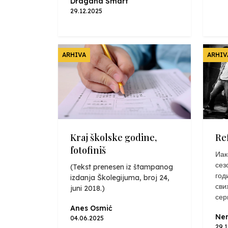
Dragana Smart
29.12.2025
ARHIVA
ARHIV
Kraj školske godine,
Re
fotofiniš
Иак
сез
(Tekst prenesen iz štampanog
год
izdanja Školegijuma, broj 24,
сви
juni 2018.)
сер
Anes Osmić
Nen
04.06.2025
29.