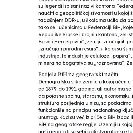
su legendi ispisani nazivi kantona Federac
naučiti o geopolitičkoj stvarnosti u kojoj 
tadašnjem DDR-u, u školama učila da posto
tako se i učenicima u Federaciji BiH, ko
Republike Srpske i brojnih kantona, želi stv
Bosni i Hercegovini“, zemlji „značajnih pri
„značajan prirodni resurs“, u kojoj su 
industrije, te industrije celuloze i papira
mineralna bogatstva su „raznovrsna“. Zeml
Podjela BiH na geografski način
Demografska slika zemlje u kojoj učenici 
od 1879. do 1991. godine, ali autorima se 
da pojasne spolnu, starosnu, ekonomsku i
struktura posljednja u nizu, sa podacima 
funkcioniše na principu nacionalnog klju
unutrag. Kad su već iz priče o BiH izbacili
BiH na geografske regije. U zemlji u kojoj
naši geografi su sebi dali stvaralačku slo