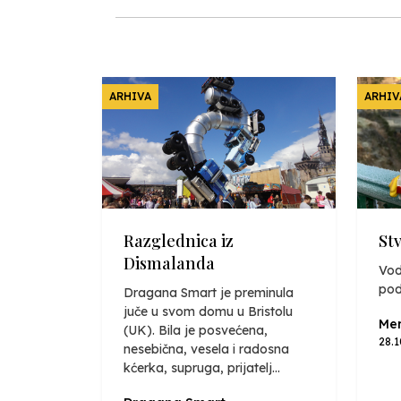
ARHIVA
ARHIV
Razglednica iz
St
Dismalanda
Vod
pod
Dragana Smart je preminula
juče u svom domu u Bristolu
Mer
(UK). Bila je posvećena,
28.
nesebična, vesela i radosna
kćerka, supruga, prijatelj...