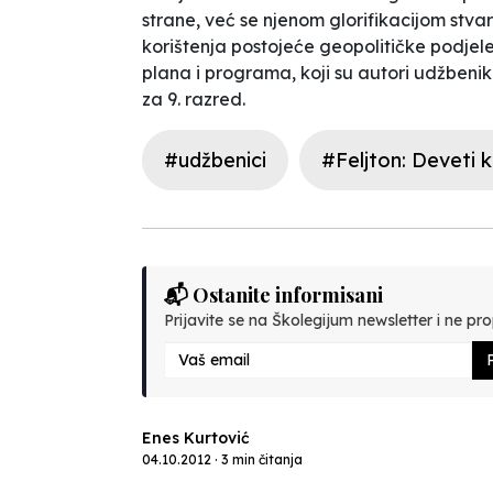
strane, već se njenom glorifikacijom stvar
korištenja postojeće geopolitičke podjel
plana i programa, koji su autori udžbenika
za 9. razred.
#udžbenici
#Feljton: Deveti 
📬 Ostanite informisani
Prijavite se na Školegijum newsletter i ne prop
P
Enes Kurtović
04.10.2012 · 3 min čitanja