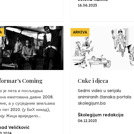
16.06.2025
A
ARHIVA
formar’s Coming
Cuke i djeca
о је пета и посљедња
Sedmi video u serijalu
она емитована давне 2008.
animiranih članaka portala
ине, а у сусједним земљама
skolegijum.ba
х пет 2010. (у БиХ никад),
Školegijum redakcija
ију Жица вриједило...
06.12.2023
ad Veličković
10.2024