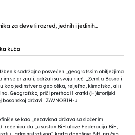
N
ka za deveti razred, jednih i jedinih...
čka kuća
 udžbenik sadržajno posvećen „geografskim obilježjima
im se priznati, održali su svoju riječ. „Zemlja Bosna i
kao jedinstvena geološka, reljefna, klimatska, ali i
. Geografskoj priči prethodi i kratki (H)istorijski
j bosanskoj državi i ZAVNOBIH-u.
finiše se kao „nezavisna država sa složenim
di rečenica da „u sastav BiH ulaze Federacija BiH,
prati i „administrativna“ karta današnje BiH, na čijoj