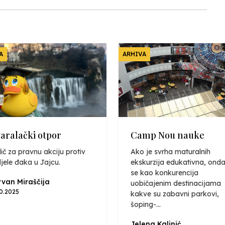
A
ARHIVA
varalački otpor
Camp Nou nauke
ič za pravnu akciju protiv
Ako je svrha maturalnih
jele đaka u Jajcu.
ekskurzija edukativna, onda
se kao konkurencija
van Miraščija
uobičajenim destinacijama
10.2025
kakve su zabavni parkovi,
šoping-...
Jelena Kalinić