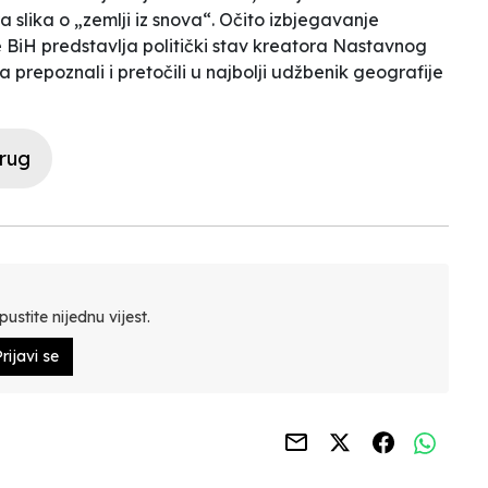
a slika o „zemlji iz snova“. Očito izbjegavanje
e BiH predstavlja politički stav kreatora Nastavnog
 prepoznali i pretočili u najbolji udžbenik geografije
krug
ustite nijednu vijest.
rijavi se