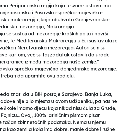
mamo Peripanonsku regiju koja u svom sastavu ima
onjebosansku i Posavsko-sprečko-majevičko-
linsku makroregiju, koja obuhvata Gornjevrbasko-
edrinsku mezoregiju, Makroregiju
se sastoji od mezoregije kraških polja i površi
ne, te Mediteransku Makroregiju u čiji sastav ulaze
čka i Neretvanska mezoregija. Autori se nisu
tave kartom, već su taj zadatak ostavili da urade
uci granice između mezoregija naše zemlje.“
Posavsko-sprečko-majevično-donjedrinske mezoregije,
 trebati da upamtite ovu podjelu.
eda znati da u BiH postoje Sarajevo, Banja Luka,
gradove nije bilo mjesta u ovom udžbeniku, pa nas ne
e škole imamo djecu koja nikad nisu čula za Grude,
Fojnicu... Ovaj, 100% latiničnim pismom pisan
le tačan zbir netačnih podataka. Nema u njemu
na kao zemlja koja ima dobre, manje dobre i ružne