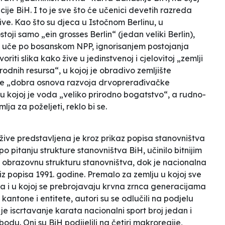
ije BiH. I to je sve što će učenici devetih razreda
žive. Kao što su djeca u Istočnom Berlinu, u
ji samo „ein grosses Berlin“ (jedan veliki Berlin),
je uče po bosanskom NPP, ignorisanjem postojanja
oriti slika kako žive u jedinstvenoj i cjelovitoj „zemlji
rodnih resursa“, u kojoj je obradivo zemljište
šume „dobra osnova razvoja drvoprerađivačke
“, u kojoj je voda „veliko prirodno bogatstvo“, a rudno-
ja za poželjeti, reklo bi se.
žive predstavljena je kroz prikaz popisa stanovništva
po pitanju strukture stanovništva BiH, učinilo bitnijim
 obrazovnu strukturu stanovništva, dok je nacionalna
iz popisa 1991. godine. Premalo za zemlju u kojoj sve
ča i u kojoj se prebrojavaju krvna zrnca generacijama
 kantone i entitete, autori su se odlučili na podjelu
 je iscrtavanje karata nacionalni sport broj jedan i
bodu. Oni su BiH podijelili na četiri makroregije,