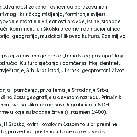
ano „dvanaest zakona“ osnovnog obrazovanja i
tivnog i kritičkog mišljenja, formiranje svijesti
govanje moralnih vrijednosti pravde, istine, slobode
ručnikom imenuju i školski predmeti od nacionalnog
torija, geografija, muzička i likovna kultura. Zanimljivo
 Srpskoj zamišljeno je preko „tematskog pristupa“ koji
čja: Kultura sjećanja i pamćenja, Moj identitet,
avještanje, Srbi kroz istoriju i srpski geoprostor i Život
ćanja i pamćenja, prva tema je Stradanje Srba,
adi na času geografije u devetom razredu. Priručnik
remu, sve sa slikama masovnih grobnica u NDH,
jame u koje su bacane žrtve (u razmjeri 1:400).
iji i Srpskoj ovim i ovakvim časom to u pripremi ne
inito, pravedno i pošteno u tome da se u vezi s