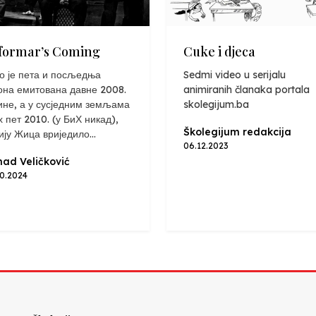
formar’s Coming
Cuke i djeca
о је пета и посљедња
Sedmi video u serijalu
она емитована давне 2008.
animiranih članaka portala
ине, а у сусједним земљама
skolegijum.ba
х пет 2010. (у БиХ никад),
Školegijum redakcija
ију Жица вриједило...
06.12.2023
ad Veličković
10.2024