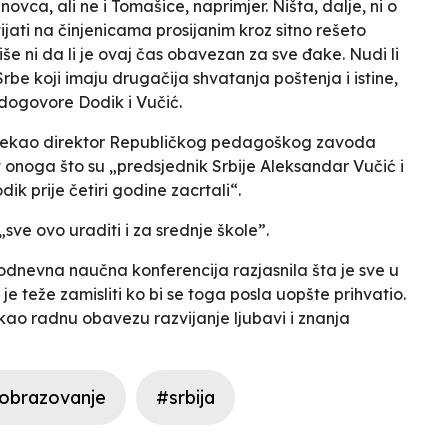
vca, ali ne i Tomašice, naprimjer. Ništa, dalje, ni o
ijati na činjenicama prosijanim kroz sitno rešeto
še ni da li je ovaj čas obavezan za sve đake. Nudi li
 Srbe koji imaju drugačija shvatanja poštenja i istine,
e dogovore Dodik i Vučić.
ini rekao direktor Republičkog pedagoškog zavoda
 onoga što su „predsjednik Srbije Aleksandar Vučić i
ik prije četiri godine zacrtali“.
„sve ovo uraditi i za srednje škole”.
trodnevna naučna konferencija razjasnila šta je sve u
e teže zamisliti ko bi se toga posla uopšte prihvatio.
i kao radnu obavezu razvijanje ljubavi i znanja
obrazovanje
#srbija