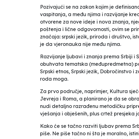
Pozivajući se na zakon kojim je definis
vaspitanja, a među njima i
razvijanje krea
otvorene za nove ideje i nova znanja, nje
poštenja i lične odgovornosti,
ovim se pri
značaja: srpski jezik, priroda i društvo, is
je da vjeronauka nije među njima.
Razvijanje ljubavi i znanja prema Srbiji i
obuhvata tematska (međupredmetna) podru
Srpski etnos, Srpski jezik, Dobročinstvo i z
roda moga.
Za prvo područje, naprimjer, Kultura sje
Jevreja i Roma, a planirano je da se obr
nudi detaljno razrađenu metodičku prip
vješanja i obješenih, plus crtež presjeka 
Kako će se tačno razviti ljubav prema Srb
piše. Ne piše tačno ni šta je moralno, ist