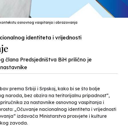
 u kontekstu osnovnog vaspitanja i obrazovanja
onalnog identiteta i vrijednosti
nje
og člana Predsjedništva BiH prilično je
 nastavnike
bav prema Srbiji i Srpskoj, kako bi se što bolje
og naroda, bez obzira na teritorijalnu pripadnost“,
priručnika za nastavnike osnovnog vaspitanja i
rosto: „Očuvanje nacionalnog identiteta i vrijednosti
vanja“ izdavača Ministarstva prosvjete i kulture
škog zavoda.