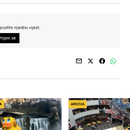
ustite nijednu vijest.
rijavi se
A
ARHIVA