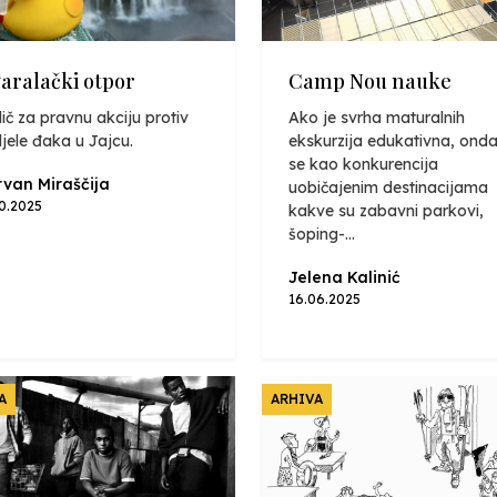
varalački otpor
Camp Nou nauke
ič za pravnu akciju protiv
Ako je svrha maturalnih
jele đaka u Jajcu.
ekskurzija edukativna, onda
se kao konkurencija
van Miraščija
uobičajenim destinacijama
10.2025
kakve su zabavni parkovi,
šoping-...
Jelena Kalinić
16.06.2025
A
ARHIVA