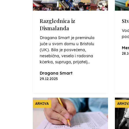
Razglednica iz
St
Dismalanda
Vod
pod
Dragana Smart je preminula
juče u svom domu u Bristolu
Mer
(UK). Bila je posvećena,
28.
nesebična, vesela i radosna
kćerka, supruga, prijatelj...
Dragana Smart
29.12.2025
ARHIVA
ARHIV