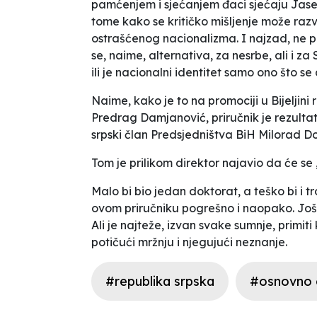
pamćenjem i sjećanjem đaci sjećaju Jaseno
tome kako se kritičko mišljenje može razv
ostrašćenog nacionalizma. I najzad, ne pi
se, naime, alternativa, za nesrbe, ali i za
ili je nacionalni identitet samo ono što s
Naime, kako je to na promociji u Bijelj
Predrag Damjanović, priručnik je rezultat
srpski član Predsjedništva BiH Milorad Dod
Tom je prilikom direktor najavio da će se 
Malo bi bio jedan doktorat, a teško bi i 
ovom priručniku pogrešno i naopako. Još j
Ali je najteže, izvan svake sumnje, primit
potičući mržnju i njegujući neznanje.
#republika srpska
#osnovno 