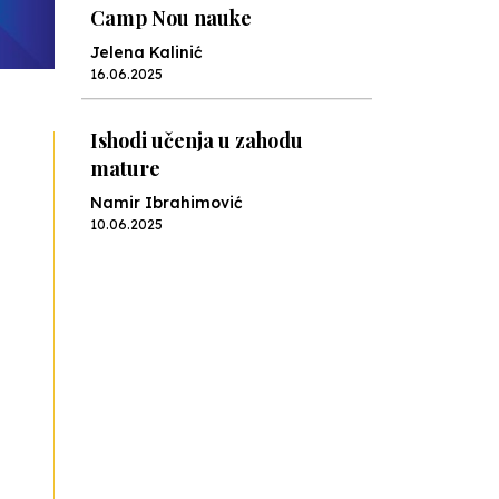
Camp Nou nauke
Jelena Kalinić
16.06.2025
Ishodi učenja u zahodu
mature
Namir Ibrahimović
10.06.2025
Kraj školske godine, fotofiniš
Anes Osmić
04.06.2025
Reformar’s Coming
Nenad Veličković
29.10.2024