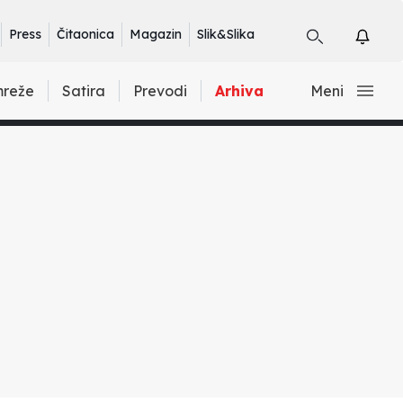
Press
Čitaonica
Magazin
Slik&Slika
mreže
Satira
Prevodi
Arhiva
Meni