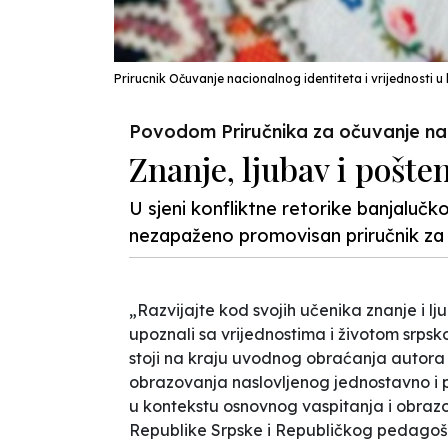
Prirucnik Očuvanje nacionalnog identiteta i vrijednosti
Povodom Priručnika za očuvanje naci
Znanje, ljubav i pošte
U sjeni konfliktne retorike banjalučk
nezapaženo promovisan priručnik za
„Razvijajte kod svojih učenika znanje i lju
upoznali sa vrijednostima i životom srpsk
stoji na kraju uvodnog obraćanja autora 
obrazovanja naslovljenog jednostavno i p
u kontekstu osnovnog vaspitanja i obrazo
Republike Srpske i Republičkog pedago