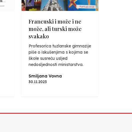
Francuski i može i ne
može, ali turski može
svakako
Profesorica tuzlanske gimnazije
piše o iskušenjima s kojima se
škole susreću usljed
nedosljednosti ministarstva.
Smiljana Vovna
30.11.2023