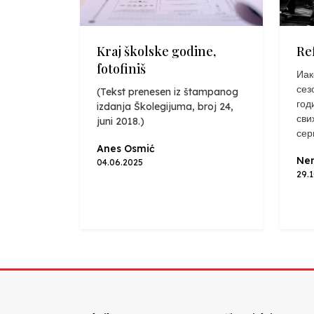
Kraj školske godine,
Re
fotofiniš
Иак
сез
(Tekst prenesen iz štampanog
год
izdanja Školegijuma, broj 24,
сви
juni 2018.)
сер
Anes Osmić
Nen
04.06.2025
29.