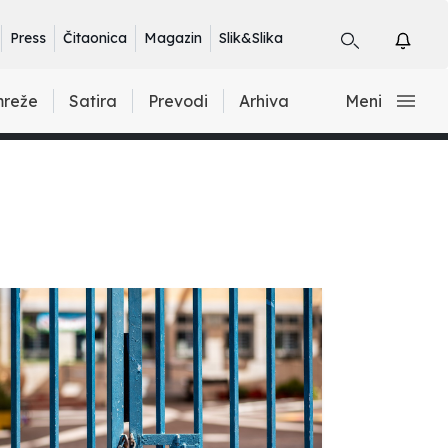
Press
Čitaonica
Magazin
Slik&Slika
mreže
Satira
Prevodi
Arhiva
Meni