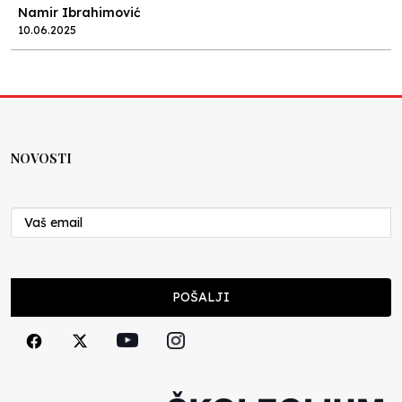
Namir Ibrahimović
10.06.2025
Kraj školske godine, fotofiniš
Anes Osmić
04.06.2025
NOVOSTI
Reformar’s Coming
Nenad Veličković
29.10.2024
Cuke i djeca
POŠALJI
Školegijum redakcija
06.12.2023
Francuski i može i ne može, ali turski može
svakako