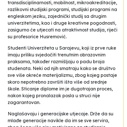
transdisciplinarnosti, mobilnost, mikroakreditacije,
razlikovni studijski programi, studijski programi na
engleskom jeziku, zajednički studij sa drugim
univerzitetima, kao i druge kreativne pogodnosti,
zasigurno će utjecati na atraktivnost studija
, riječi
su profesorice Husremović.
Studenti Univerziteta u Sarajevu, koji iz prve ruke
imaju priliku svjedočiti trenutnim obrazovnim
praksama, također razmišljaju o padu broja
studenata. Neki od njih smatraju kako se
društvo
sve više okreće materijalizmu, zbog kojeg postaje
skoro nepotrebno završiti išta više od srednje
škole
. Sticanje diplome im je
dugotrajan proces,
nakon kojeg pronalazak posla u struci nije
zagarantovan
.
Naglašavaju i
generacijske utjecaje
. Drže da su
mlađe generacije navikle da im se sve servira,