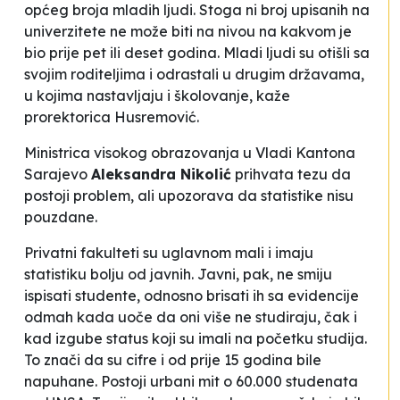
općeg broja mladih ljudi. Stoga ni broj upisanih na
univerzitete ne može biti na nivou na kakvom je
bio prije pet ili deset godina. Mladi ljudi su otišli sa
svojim roditeljima i odrastali u drugim državama,
u kojima nastavljaju i školovanje
, kaže
prorektorica Husremović.
Ministrica visokog obrazovanja u Vladi Kantona
Sarajevo
Aleksandra Nikolić
prihvata tezu da
postoji problem, ali upozorava da statistike ni
su
pouzdane.
Privatni fakulteti su uglavnom mali i imaju
statistiku bolju od javnih. Javni, pak, ne smiju
ispisati studente, odnosno brisati ih sa evidencije
odmah kada uoče da oni više ne studiraju, čak i
kad izgube status koji su imali na početku studija.
To znači da su cifre i od prije 15 godina bile
napuhane. Postoji urbani mit o 60.000 studenata