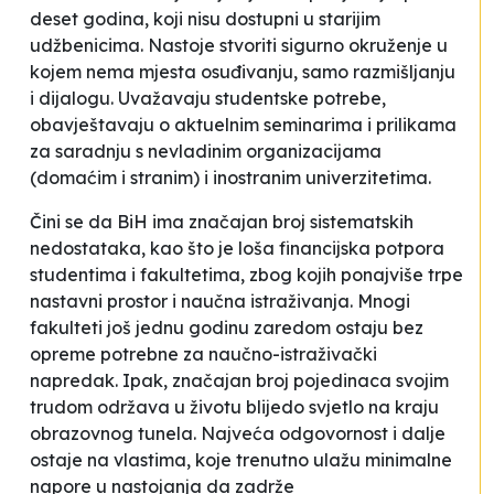
deset godina, koji nisu dostupni u starijim
udžbenicima
.
Nastoje stvoriti sigurno okruženje u
kojem nema mjesta osuđivanju, samo razmišljanju
i dijalogu
.
Uvažavaju studentske potrebe,
obavještavaju o aktuelnim seminarima i prilikama
za saradnju s nevladinim organizacijama
(domaćim i stranim) i inostranim univerzitetima.
Čini se da BiH ima značajan broj sistematskih
nedostataka, kao što je loša financijska potpora
studentima i fakultetima, zbog kojih ponajviše trpe
nastavni prostor i naučna istraživanja. Mnogi
fakulteti još jednu godinu zaredom ostaju bez
opreme potrebne za naučno-istraživački
napredak. Ipak, značajan broj pojedinaca svojim
trudom održava u životu blijedo svjetlo na kraju
obrazovnog tunela. Najveća odgovornost i dalje
ostaje na vlastima, koje trenutno ulažu minimalne
napore u nastojanja da zadrže