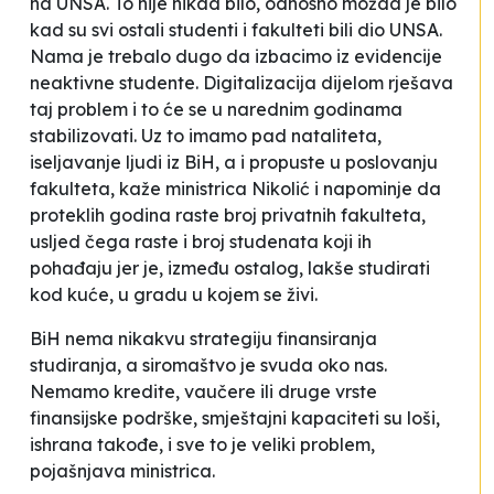
na UNSA. To nije nikad bilo, odnosno možda je bilo
kad su svi ostali studenti i fakulteti bili dio UNSA.
Nama je trebalo dugo da izbacimo iz evidencije
neaktivne studente. Digitalizacija dijelom rješava
taj problem i to će se u narednim godinama
stabilizovati. Uz to imamo pad nataliteta,
iseljavanje ljudi iz BiH
,
a i propuste u poslovanju
fakulteta
, kaže ministrica Nikolić i napominje da
proteklih godina raste broj privatnih fakulteta,
usljed čega raste i broj studenata koji ih
pohađaju jer je, između ostalog, lakše studirati
kod kuće
, u gradu u kojem se živi.
BiH nema nikakvu strategiju finansiranja
studiranja, a siromaštvo je svuda oko nas.
Nemamo kredite, vaučere ili druge vrste
finansijske podrške, smještajni kapaciteti su loši,
ishrana takođe, i sve to je veliki problem
,
pojašnjava ministrica.