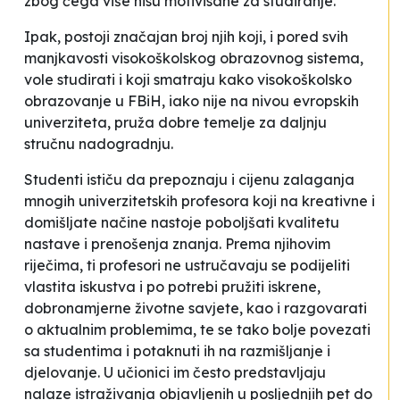
zbog čega više nisu motivisane za studiranje
.
Ipak, postoji značajan broj njih koji, i pored svih
manjkavosti visokoškolskog obrazovnog sistema,
vole studirati
i koji smatraju kako
visokoškolsko
obrazovanje u FBiH, iako nije na nivou evropskih
univerziteta, pruža dobre temelje za daljnju
stručnu nadogradnju
.
Studenti ističu da prepoznaju i cijenu zalaganja
mnogih univerzitetskih profesora koji na kreativne i
domišljate načine nastoje poboljšati kvalitetu
nastave i prenošenja znanja. Prema njihovim
riječima, ti profesori ne ustručavaju se
podijeliti
vlastita iskustva
i po potrebi
pružiti iskrene,
dobronamjerne životne savjete, kao i razgovarati
o aktualnim problemima, te se tako bolje povezati
sa studentima i potaknuti ih na razmišljanje i
djelovanje
. U učionici im često
predstavljaju
nalaze istraživanja objavljenih u posljednjih pet do