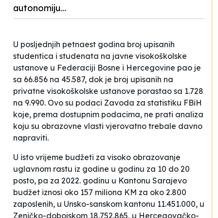
autonomiju...
U posljednjih petnaest godina broj upisanih
studentica i studenata na javne visokoškolske
ustanove u Federaciji Bosne i Hercegovine pao je
sa 66.856 na 45.587, dok je broj upisanih na
privatne visokoškolske ustanove porastao sa 1.728
na 9.990. Ovo su podaci Zavoda za statistiku FBiH
koje, prema dostupnim podacima, ne prati analiza
koju su obrazovne vlasti vjerovatno trebale davno
napraviti.
U isto vrijeme budžeti za visoko obrazovanje
uglavnom rastu iz godine u godinu za 10 do 20
posto, pa za 2022. godinu u Kantonu Sarajevo
budžet iznosi
oko 157 miliona KM za oko 2.800
zaposlenih
, u Unsko-sanskom kantonu 11.451.000, u
Zeničko-dobojskom 18.752.865, u Hercegovačko-