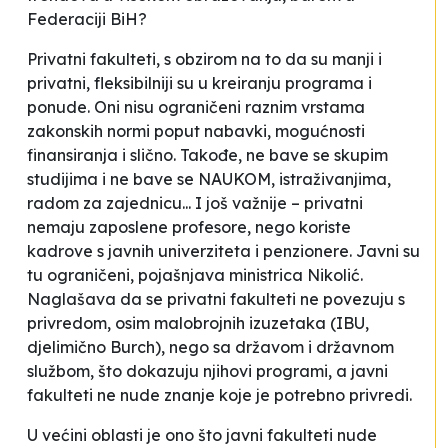
Federaciji BiH?
Privatni fakulteti, s obzirom na to da su manji i
privatni, fleksibilniji su u kreiranju programa i
ponude. Oni nisu ograničeni raznim vrstama
zakonskih normi poput nabavki, mogućnosti
finansiranja i slično. Takođe, ne bave se skupim
studijima i ne bave se NAUKOM, istraživanjima,
radom za zajednicu... I još važnije – privatni
nemaju zaposlene profesore, nego koriste
kadrove s javnih univerziteta i penzionere. Javni su
tu ograničeni
, pojašnjava ministrica Nikolić.
Naglašava da se privatni fakulteti ne povezuju s
privredom, osim malobrojnih izuzetaka (IBU,
djelimično Burch), nego sa državom i državnom
službom, što dokazuju njihovi programi, a javni
fakulteti ne nude znanje koje je potrebno privredi.
U većini oblasti je ono što javni fakulteti nude