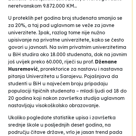
neretvanskom 9.872.000 KM...
U proteklih pet godina broj studenata smanjio se
za 20%, a taj pad uglavnom se veže za javne
univerzitete. Ipak, razlog tome nije nužno
upisivanje na privatne univerzitete, kako se često
govori u javnosti. Na svim privatnim univerzitetima
u BiH studira oko 18.000 studenata, dok na javnim
još uvijek preko 60.000
, riječi su prof.
Dženane
Husremović
, prorektorice za nastavu i nastavna
pitanja Univerziteta u Sarajevu. Pojašnjava da
studenti u BiH u najvećem broju pripadaju
populaciji
tipičnih studenata –
mladi ljudi od 18 do
20 godina koji nakon završetka studija uglavnom
nastavljaju visokoškolsko obrazovanje.
Ukoliko pogledate statistike upisa i završetka
srednje škole u posljednjih deset godina, na
području čitave države, vrlo je jasan trend pada