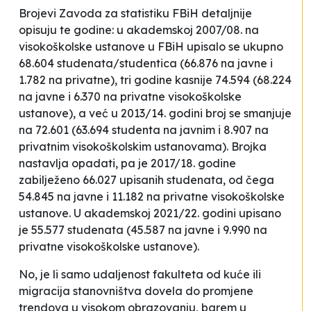
Brojevi Zavoda za statistiku FBiH detaljnije
opisuju te godine: u akademskoj 2007/08. na
visokoškolske ustanove u FBiH upisalo se ukupno
68.604 studenata/studentica (66.876 na javne i
1.782 na privatne), tri godine kasnije 74.594 (68.224
na javne i 6.370 na privatne visokoškolske
ustanove), a već u 2013/14. godini broj se smanjuje
na 72.601 (63.694 studenta na javnim i 8.907 na
privatnim visokoškolskim ustanovama). Brojka
nastavlja opadati, pa je 2017/18. godine
zabilježeno 66.027 upisanih studenata, od čega
54.845 na javne i 11.182 na privatne visokoškolske
ustanove. U akademskoj 2021/22. godini upisano
je 55.577 studenata (45.587 na javne i 9.990 na
privatne visokoškolske ustanove).
No, je li samo udaljenost fakulteta od kuće ili
migracija stanovništva dovela do promjene
trendova u visokom obrazovanju, barem u