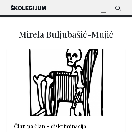
Mirela Buljubašić-Mujić
Član po član – diskriminacija