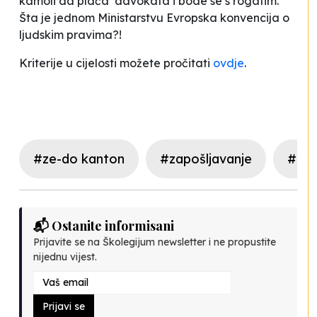
kamoli da plaća advokata i
bode se s rogatim
.
Šta je jednom Ministarstvu Evropska konvencija o
ljudskim pravima?!
Kriterije u cijelosti možete pročitati
ovdje
.
#ze-do kanton
#zapošljavanje
#dis
📬 Ostanite informisani
Prijavite se na Školegijum newsletter i ne propustite
nijednu vijest.
Prijavi se