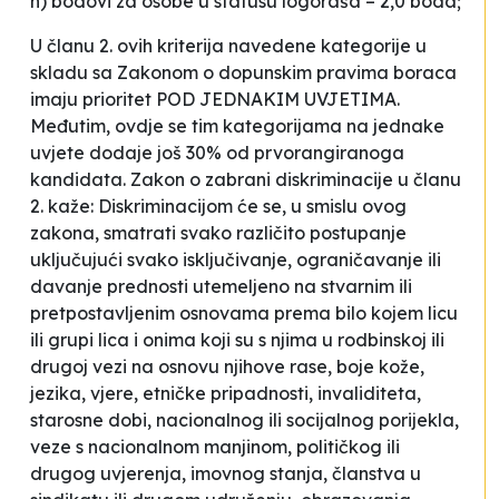
h) bodovi za osobe u statusu logoraša – 2,0 boda;
U članu 2. ovih kriterija navedene kategorije u
skladu sa
Zakonom o dopunskim pravima boraca
imaju prioritet POD JEDNAKIM UVJETIMA.
Međutim, ovdje se tim kategorijama na jednake
uvjete dodaje još 30% od prvorangiranoga
kandidata. Zakon o zabrani diskriminacije u članu
2. kaže:
Diskriminacijom će se, u smislu ovog
zakona, smatrati svako različito postupanje
uključujući svako isključivanje, ograničavanje ili
davanje prednosti utemeljeno na stvarnim ili
pretpostavljenim osnovama prema bilo kojem licu
ili grupi lica i onima koji su s njima u rodbinskoj ili
drugoj vezi na osnovu njihove rase, boje kože,
jezika, vjere, etničke pripadnosti, invaliditeta,
starosne dobi, nacionalnog ili socijalnog porijekla,
veze s nacionalnom manjinom, političkog ili
drugog uvjerenja, imovnog stanja, članstva u