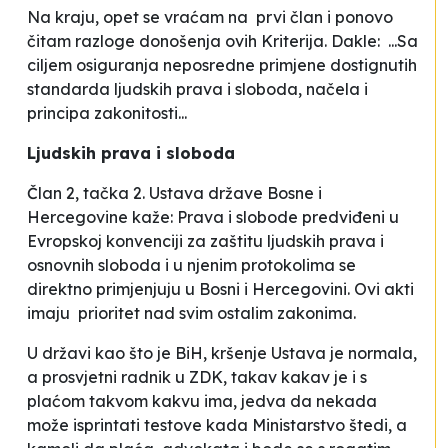
Na kraju, opet se vraćam na prvi član i ponovo
čitam razloge donošenja ovih Kriterija. Dakle: ...
Sa
ciljem osiguranja neposredne primjene dostignutih
standarda ljudskih prava i sloboda, načela i
principa zakonitosti...
Ljudskih prava i sloboda
Član 2, tačka 2. Ustava države Bosne i
Hercegovine kaže
:
Prava i slobode predviđeni u
Evropskoj konvenciji za zaštitu ljudskih prava i
osnovnih sloboda i u njenim protokolima se
direktno primjenjuju u Bosni i Hercegovini. Ovi akti
imaju prioritet nad svim ostalim zakonima.
U državi kao što je BiH, kršenje Ustava je
normala,
a prosvjetni radnik u ZDK, takav kakav je i s
plaćom takvom kakvu ima, jedva da nekada
može isprintati testove kada Ministarstvo štedi, a