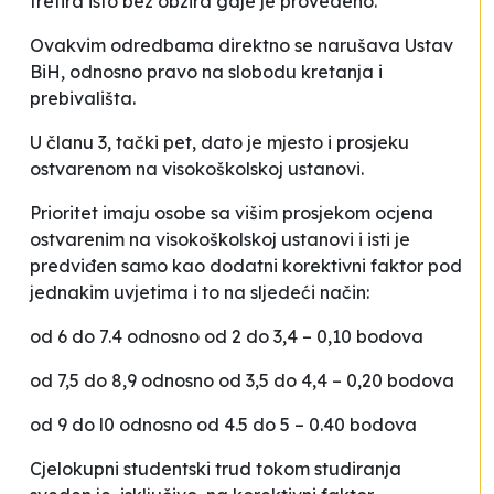
tretira isto bez obzira gdje je provedeno.
Ovakvim odredbama direktno se narušava Ustav
BiH, odnosno pravo na slobodu kretanja i
prebivališta.
U članu 3, tački pet, dato je mjesto i prosjeku
ostvarenom na visokoškolskoj ustanovi.
Prioritet imaju osobe sa višim prosjekom ocjena
ostvarenim na visokoškolskoj ustanovi i isti je
predviđen samo kao dodatni korektivni faktor pod
jednakim uvjetima i to na sljedeći način:
od 6 do 7.4 odnosno od 2 do 3,4 – 0,10 bodova
od 7,5 do 8,9 odnosno od 3,5 do 4,4 – 0,20 bodova
od 9 do l0 odnosno od 4.5 do 5 – 0.40 bodova
Cjelokupni studentski trud tokom studiranja