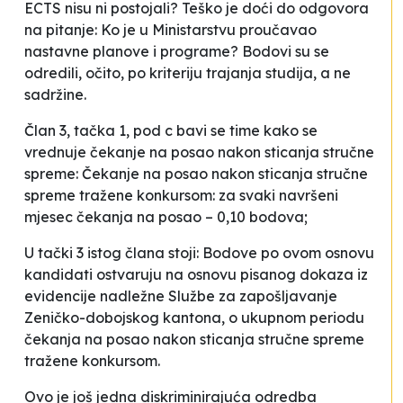
ECTS nisu ni postojali? Teško je doći do odgovora
na pitanje: Ko je u Ministarstvu proučavao
nastavne planove i programe? Bodovi su se
odredili, očito, po kriteriju trajanja studija, a ne
sadržine.
Član 3, tačka 1, pod c bavi se time kako se
vrednuje čekanje na posao nakon sticanja stručne
spreme:
Čekanje na posao nakon sticanja stručne
spreme tražene konkursom: za svaki navršeni
mjesec čekanja na posao – 0,10 bodova;
U tački 3 istog člana stoji:
Bodove po ovom osnovu
kandidati ostvaruju na osnovu pisanog dokaza iz
evidencije nadležne Službe za zapošljavanje
Zeničko-dobojskog kantona, o ukupnom periodu
čekanja na posao nakon sticanja stručne spreme
tražene konkursom.
Ovo je još jedna diskriminirajuća odredba