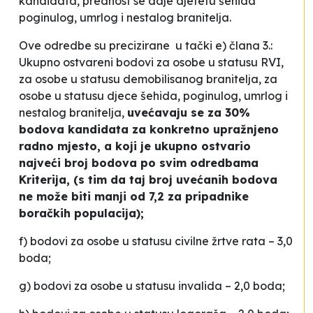
kandidata, prednost se daje djetetu šehida
poginulog, umrlog i nestalog branitelja.
Ove odredbe su precizirane u tački e) člana 3.:
Ukupno ostvareni bodovi za osobe u statusu RVI,
za osobe u statusu demobilisanog branitelja, za
osobe u statusu djece šehida, poginulog, umrlog i
nestalog branitelja,
uvećavaju se za 30%
bodova kandidata za konkretno upražnjeno
radno mjesto, a koji je ukupno ostvario
najveći broj bodova po svim odredbama
Kriterija, (s tim da taj broj uvećanih bodova
ne može biti manji od 7,2 za pripadnike
boračkih populacija);
f) bodovi za osobe u statusu civilne žrtve rata – 3,0
boda;
g) bodovi za osobe u statusu invalida – 2,0 boda;