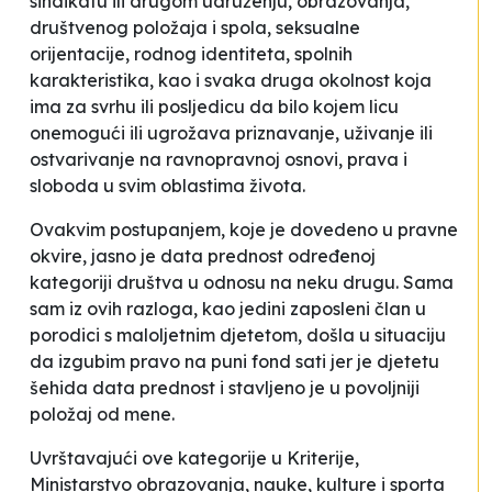
sindikatu ili drugom udruženju, obrazovanja,
društvenog položaja i spola, seksualne
orijentacije, rodnog identiteta, spolnih
karakteristika, kao i svaka druga okolnost koja
ima za svrhu ili posljedicu da bilo kojem licu
onemogući ili ugrožava priznavanje, uživanje ili
ostvarivanje na ravnopravnoj osnovi, prava i
sloboda u svim oblastima života.
Ovakvim postupanjem, koje je dovedeno u pravne
okvire, jasno je data prednost određenoj
kategoriji društva u odnosu na neku drugu. Sama
sam iz ovih razloga, kao jedini zaposleni član u
porodici s maloljetnim djetetom, došla u situaciju
da izgubim pravo na puni fond sati jer je djetetu
šehida data prednost i stavljeno je u povoljniji
položaj od mene.
Uvrštavajući ove kategorije u Kriterije,
Ministarstvo obrazovanja, nauke, kulture i sporta