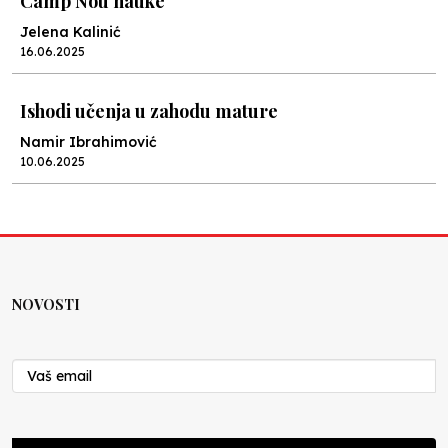
Camp Nou nauke
Jelena Kalinić
16.06.2025
Ishodi učenja u zahodu mature
Namir Ibrahimović
10.06.2025
Kraj školske godine, fotofiniš
Anes Osmić
04.06.2025
NOVOSTI
Reformar’s Coming
Nenad Veličković
29.10.2024
Cuke i djeca