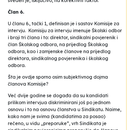
sveden je, isključivo, na korektivni faktor.
Član 6.
U članu 6., tački 1, definisan je i sastav Komisije za
intervju.
Komisiju za intervju imenuje Školski odbor
i broji tri člana i to: direktor, sindikalni povjerenik i
član Školskog odbora, na prijedlog Školskog
odbora, kao i zamjenske članove na prijedlog
direktora, sindikalnog povjerenika i školskog
odbora.
Šta je ovdje sporno osim subjektivnog dojma
članova Komisije?
Već dvije godine se događa da su kandidati
prilikom intervjua diskriminirani još po jednom
osnovu i to na osnovu članstva u Sindikatu. Naime,
kako nam je svima (kandidatima za posao)
rečeno, u vidu „preporuke“, vrh Sindikata je