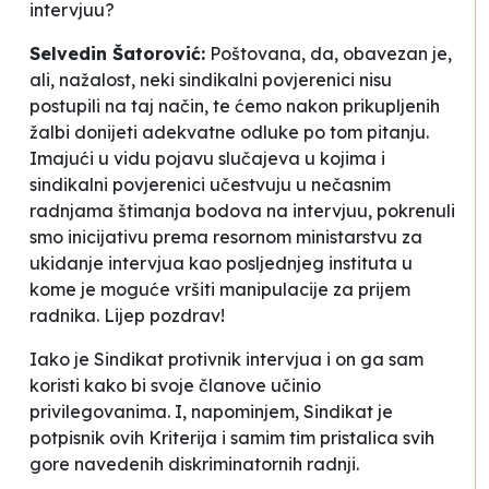
intervjuu?
Selvedin Šatorović:
Poštovana, da, obavezan je,
ali, nažalost, neki sindikalni povjerenici nisu
postupili na taj način, te ćemo nakon prikupljenih
žalbi donijeti adekvatne odluke po tom pitanju.
Imajući u vidu pojavu slučajeva u kojima i
sindikalni povjerenici učestvuju u nečasnim
radnjama štimanja bodova na intervjuu, pokrenuli
smo inicijativu prema resornom ministarstvu za
ukidanje intervjua kao posljednjeg instituta u
kome je moguće vršiti manipulacije za prijem
radnika. Lijep pozdrav!
Iako je Sindikat protivnik intervjua i on ga sam
koristi kako bi svoje članove učinio
privilegovanima. I, napominjem, Sindikat je
potpisnik ovih Kriterija i samim tim pristalica svih
gore navedenih diskriminatornih radnji.