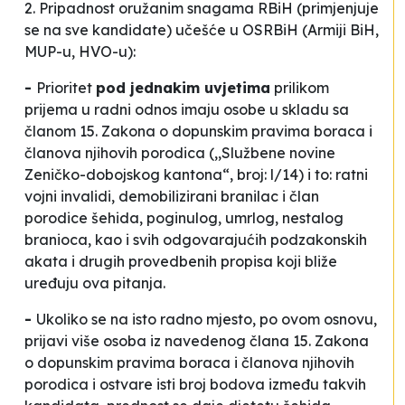
2. Pripadnost oružanim snagama RBiH (primjenjuje
se na sve kandidate) učešće u OSRBiH (Armiji BiH,
MUP-u, HVO-u):
-
Prioritet
pod jednakim uvjetima
prilikom
prijema u radni odnos imaju osobe u skladu sa
članom 15. Zakona o dopunskim pravima boraca i
članova njihovih porodica (,,Službene novine
Zeničko-dobojskog kantona“, broj: l/14) i to: ratni
vojni invalidi, demobilizirani branilac i član
porodice šehida, poginulog, umrlog, nestalog
branioca, kao i svih odgovarajućih podzakonskih
akata i drugih provedbenih propisa koji bliže
uređuju ova pitanja.
-
Ukoliko se na isto radno mjesto, po ovom osnovu,
prijavi više osoba iz navedenog člana 15. Zakona
o dopunskim pravima boraca i članova njihovih
porodica i ostvare isti broj bodova između takvih