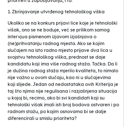
prioriteti u zapošljavanju, i to:
1. Zbrinjavanje utvrđenog tehnološkog viška
Ukoliko se na konkurs prijavi lice koje je tehnološki
višak, ono se ne boduje, već se prilikom samog
intervjua pismenom izjavom izjašnjava o
(ne)prihvatanju radnog mjesta. Ako se kojim
slučajem na isto radno mjesto prijave dva lica u
svojstvu tehnološkog viška, prednost se daje
kandidatu koji ima više radnog staža. Tačka. Da li
je dužina radnog staža mjerilo kvaliteta, to nimalo
nije važno u ovom slučaju, kao ni u slučajevima
koji slijede. Jedan od nedostataka ovih Kriterija je
taj što njima nije regulisana i razjašnjena situacija
u kojoj bi, recimo, ako bi svi kandidati koji su
tehnološki višak imali isti broj bodova ostvaren i po
radnom stažu, po kojim osnovama bi se dalje
diferencirali u smislu prioriteta?