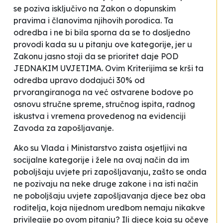
se poziva isključivo na Zakon o dopunskim
pravima i članovima njihovih porodica. Ta
odredba i ne bi bila sporna da se to dosljedno
provodi kada su u pitanju ove kategorije, jer u
Zakonu jasno stoji da se prioritet daje POD
JEDNAKIM UVJETIMA. Ovim Kriterijima se krši ta
odredba upravo dodajući 30% od
prvorangiranoga na već ostvarene bodove po
osnovu stručne spreme, stručnog ispita, radnog
iskustva i vremena provedenog na evidenciji
Zavoda za zapošljavanje.
Ako su Vlada i Ministarstvo zaista osjetljivi na
socijalne kategorije i žele na ovaj način da im
poboljšaju uvjete pri zapošljavanju, zašto se onda
ne pozivaju na neke druge zakone i na isti način
ne poboljšaju uvjete zapošljavanja djece bez oba
roditelja, koja nijednom uredbom nemaju nikakve
privilegije po ovom pitanju? Ili djece koja su očeve