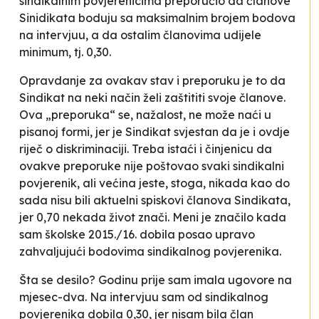
sindikalnim povjerenicima preporučio da članove
Sinidikata boduju sa maksimalnim brojem bodova
na intervjuu, a da ostalim članovima udijele
minimum, tj. 0,30.
Opravdanje za ovakav stav i preporuku je to da
Sindikat na neki način želi zaštititi svoje članove.
Ova „preporuka“ se, nažalost, ne može naći u
pisanoj formi, jer je Sindikat svjestan da je i ovdje
riječ o diskriminaciji. Treba istaći i činjenicu da
ovakve preporuke nije poštovao svaki sindikalni
povjerenik, ali većina jeste, stoga, nikada kao do
sada nisu bili aktuelni spiskovi članova Sindikata,
jer 0,70 nekada život znači. Meni je značilo kada
sam školske 2015./16. dobila posao upravo
zahvaljujući bodovima sindikalnog povjerenika.
Šta se desilo? Godinu prije sam imala ugovore na
mjesec-dva. Na intervjuu sam od sindikalnog
povjerenika dobila 0,30, jer nisam bila član