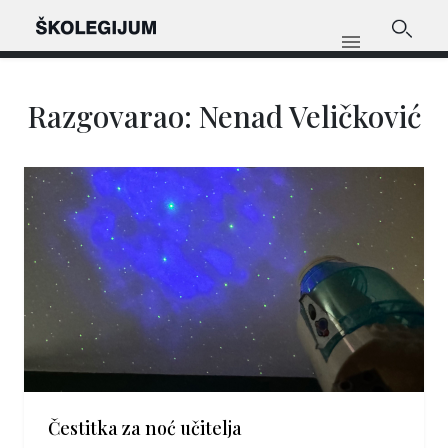
Razgovarao: Nenad Veličković
Čestitka za noć učitelja