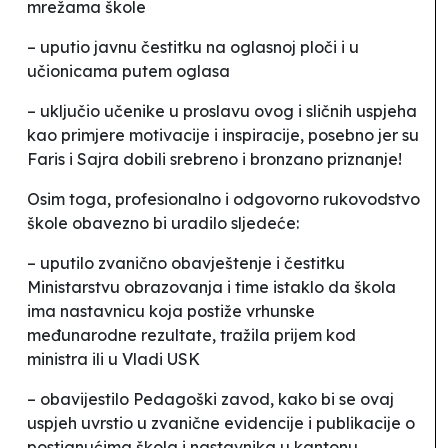
mrežama škole
– uputio javnu čestitku na oglasnoj ploči i u
učionicama putem oglasa
– uključio učenike u proslavu ovog i sličnih uspjeha
kao primjere motivacije i inspiracije, posebno jer su
Faris i Sajra dobili srebreno i bronzano priznanje!
Osim toga, profesionalno i odgovorno rukovodstvo
škole obavezno bi uradilo sljedeće:
– uputilo zvanično obavještenje i čestitku
Ministarstvu obrazovanja i time istaklo da škola
ima nastavnicu koja postiže vrhunske
međunarodne rezultate, tražila prijem kod
ministra ili u Vladi USK
– obavijestilo Pedagoški zavod, kako bi se ovaj
uspjeh uvrstio u zvanične evidencije i publikacije o
postignućima škola i nastavnika u kantonu