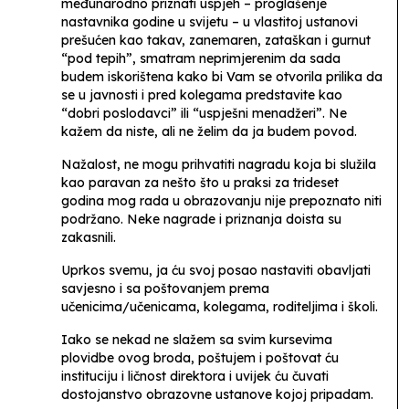
međunarodno priznati uspjeh – proglašenje
nastavnika godine u svijetu – u vlastitoj ustanovi
prešućen kao takav, zanemaren, zataškan i gurnut
“pod tepih”, smatram neprimjerenim da sada
budem iskorištena kako bi Vam se otvorila prilika da
se u javnosti i pred kolegama predstavite kao
“dobri poslodavci” ili “uspješni menadžeri”. Ne
kažem da niste, ali ne želim da ja budem povod.
Nažalost, ne mogu prihvatiti nagradu koja bi služila
kao paravan za nešto što u praksi za trideset
godina mog rada u obrazovanju nije prepoznato niti
podržano. Neke nagrade i priznanja doista su
zakasnili.
Uprkos svemu, ja ću svoj posao nastaviti obavljati
savjesno i sa poštovanjem prema
učenicima/učenicama, kolegama, roditeljima i školi.
Iako se nekad ne slažem sa svim kursevima
plovidbe ovog broda, poštujem i poštovat ću
instituciju i ličnost direktora i uvijek ću čuvati
dostojanstvo obrazovne ustanove kojoj pripadam.