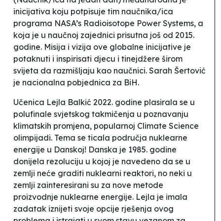
inicijativa koju potpisuje tim naučnika/ica
programa NASA’s Radioisotope Power Systems, a
koja je u naučnoj zajednici prisutna još od 2015.
godine.
Misija i vizija ove globalne inicijative je
potaknuti i inspirisati djecu i tinejdžere širom
svijeta da razmišljaju kao naučnici. Sarah Šertović
je nacionalna pobjednica za BiH.
Učenica Lejla Balkić 2022. godine plasirala se u
polufinale svjetskog takmičenja u poznavanju
klimatsk
i
h promjena, popularno
j
Climate Science
olimpijadi. Tema se ticala područja nuklearne
energije u Danskoj! Danska je 1985. godine
donijela rezoluciju u kojoj je navedeno da se u
zemlji neće graditi nuklearni reaktori, no neki u
zemlji zainteresirani su za nove metode
proizvodnje nuklearne energije. Lejla je imala
zadatak iznijeti svoje opcije rješenja ovog
problema i istrajati u svom stavu vezanom za