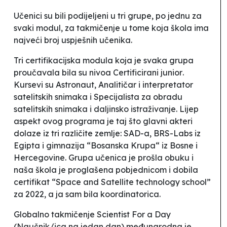
Učenici su bili podijeljeni u tri grupe, po jednu za
svaki modul, za takmičenje u tome koja škola ima
najveći broj uspješnih učenika.
Tri certifikacijska modula koja je svaka grupa
proučavala bila su nivoa
Certificirani junior
.
Kursevi su Astronaut, Analitičar i interpretator
satelitskih snimaka i Specijalista za obradu
satelitskih snimaka i daljinsko istraživanje. Lijep
aspekt ovog programa je taj što glavni akteri
dolaze iz tri različite zemlje: SAD-a, BRS-Labs iz
Egipta i gimnazija
“
Bosanska Krupa“ iz Bosne i
Hercegovine. Grupa učenica je prošla obuku i
naša škola je proglašena pobjednicom i dobila
certifikat
“Space and Satellite technology school”
za 2022, a ja sam bila koordinatorica.
Globalno takmičenje Scientist For a Day
(Naučnik/ica na jedan dan) međunarodna je