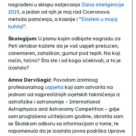
nagrađeni u sklopu natjecanja
Dana inteligencije
2019
, a jedan od njih je moj rad Ciceronova
metoda pamćenja, a kasnije i “
Einstein u mojoj
kuhinji
”.
Školegijum
: U pismu kojim odbijate nagradu za
Peti oktobar kažete da je vaš uspjeh prešućen,
zanemaren, zataškan, gurnut pod tepih. Na koji
način, tačno? Šta ste i od koga očekivali, a to je
izostalo?
Amna Dervišagić
: Povodom iznimnog
profesionalnog
uspjeha
koji sam ostvarila na
jednom od najprestižnijih svjetskih takmičenja iz
astrofizike i astronomije – International
Astrophysics and Astronomy Competition – gdje
sam proglašena učiteljicom
godine,
obratila sam
se Školskom odboru sa informacijom o tome, te
napomenula da je izostala javna podrška Uprave