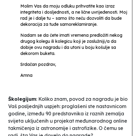
Molim Vas da moju odluku prihvatite kao izraz
integriteta i dosljednosti, a ne lične uvrijeđenosti. Moj
rad je i dalje tu – samo što neću dozvoliti da bude
dekoracija za tuđe samoreklamiranje.
Nadam se da ćete imati vremena predložiti nekog
drugog kolegu ili kolegicu koji je zaslužniji/a da
dobije ovu nagradu i da utoni u boju košulje sa
dekorom buketa.
Srdačan pozdrav,
Amna
Školegijum
: Koliko znam, povod za nagradu je bio
Vaš posljednjih uspjeh: proglašeni ste nastavnicom
godine, između 90
predstavnika iz raznih zemalja
svijeta
uključenih u projekat međunarodnog online
takmičenja iz astronomije i astrofizike. O čemu se
radi, šta Vas je dovelo do nagrade?