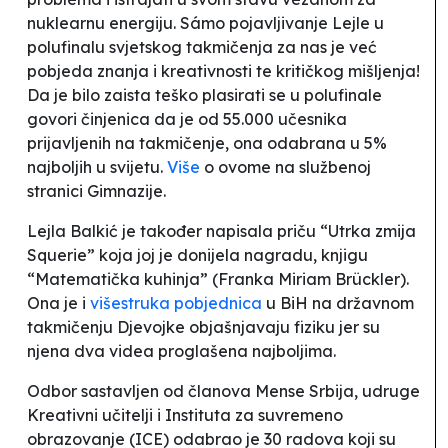
nuklearnu energiju. Sámo pojavljivanje Lejle u
polufinalu svjetskog takmičenja za nas je već
pobjeda znanja i kreativnosti te kritičkog mišljenja!
Da je bilo zaista teško plasirati se u polufinale
govori činjenica da je od 55.000 učesnika
prijavljenih na takmičenje, ona odabrana u 5%
najboljih u svijetu.
Više
o ovome na službenoj
stranici Gimnazije.
Lejla Balkić je također napisala priču
“Utrka zmija
Squerie
”
koja joj je donijela nagradu, knjigu
“Matematička kuhinja
” (Franka Miriam Brückler).
Ona je i
višestruka pobjednica
u BiH na državnom
takmičenju Djevojke objašnjavaju fiziku
jer su
njena dva videa proglašena najboljima.
Odbor sastavljen od članova Mense Srbija, udruge
Kreativni učitelji i Instituta za suvremeno
obrazovanje (ICE) odabrao je 30 radova koji su