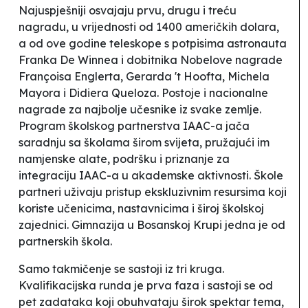
Najuspješniji osvajaju prvu, drugu i treću
nagradu, u vrijednosti od 1400 američkih dolara,
a od ove godine teleskope s potpisima astronauta
Franka De Winnea i dobitnika Nobelove nagrade
Françoisa Englerta, Gerarda 't Hoofta, Michela
Mayora i Didiera Queloza. Postoje i nacionalne
nagrade za najbolje učesnike iz svake zemlje.
Program školskog partnerstva IAAC-a jača
saradnju sa školama širom svijeta, pružajući im
namjenske alate, podršku i priznanje za
integraciju IAAC-a u akademske aktivnosti. Škole
partneri uživaju pristup ekskluzivnim resursima koji
koriste učenicima, nastavnicima i široj školskoj
zajednici. Gimnazija u Bosanskoj Krupi jedna je od
partnerskih škola.
Samo takmičenje se sastoji iz tri kruga.
Kvalifikacijska runda je prva faza i sastoji se od
pet zadataka koji obuhvataju širok spektar tema,