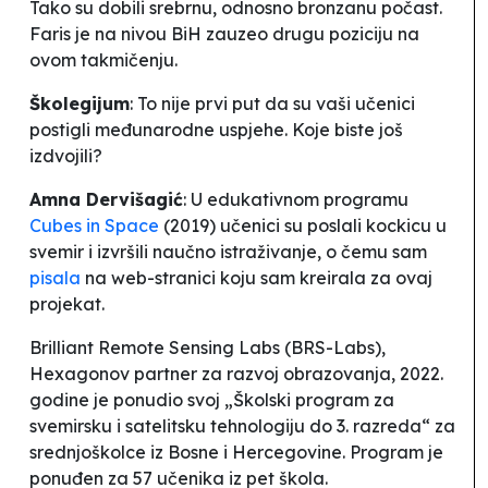
Tako su dobili srebrnu, odnosno bronzanu počast.
Faris je na nivou BiH zauzeo drugu poziciju na
ovom takmičenju.
Školegijum
: To nije prvi put da su vaši učenici
postigli međunarodne uspjehe. Koje biste još
izdvojili?
Amna Dervišagić
: U edukativnom programu
Cubes in Space
(
2019
) učenici su poslali
kockicu u
svemir
i izvršili naučno istraživanje, o čemu sam
pisala
na web-stranici koju sam kreirala za ovaj
projekat.
Brilliant Remote Sensing Labs (BRS-Labs),
Hexagonov partner za razvoj obrazovanja, 2022.
godine je ponudio svoj „Školski program za
svemirsku i satelitsku tehnologiju do 3. razreda“ za
srednjoškolce iz Bosne i Hercegovine. Program je
ponuđen za 57 učenika iz pet škola.