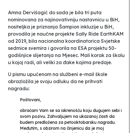
Amna Dervišagić do sada je bila tri puta
nominovana za najinovativniju nastavnicu u BiH,
nositeljka je priznanja Šampion inkluzije u BiH,
provodila je naučne projekte Sally Ride EarthK
AM
od 2019, bila nacionalna koordinatorica
S
vjetske
sedmice svemira i govorila na ESA projektu 50-
godišnjice slijetanja na Mjesec. Mali korak za školu
u kojoj radi, ali veliki za đake kojima predaje.
U pismu upućenom na službeni e-mail škole
obrazložila je svoju odluku da ne prihvati
nagradu:
Poštovani,
obraćam Vam se sa iskrenošću koju dugujem sebi i
svom pozivu. Zahvaljujem na ukazanoj časti da
budem predložena za petooktobarsku nagradu.
Međutim, s obzirom na činjenicu da je moj