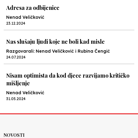
Adresa za odbijenice
Nenad Veličković
23.12.2024
Nas slušaju ljudi koje ne boli kad misle
Razgovarali: Nenad Veličković i Rubina Čengić
24.07.2024
Nisam optimista da kod djece razvijamo kritičko
mišljenje
Nenad Veličković
31.05.2024
U Sarajevu nemamo dovoljno ni dobrih autora ni
stručnih recenzenata
Nura Varcar
NOVOSTI