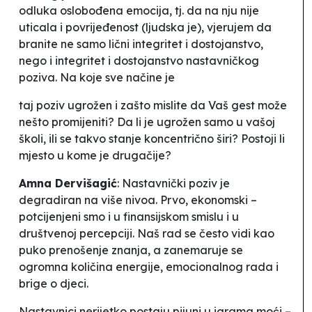
odluka oslobođena emocija, tj. da na nju nije
uticala i povrijeđenost (ljudska je), vjerujem da
branite ne samo lični integritet i dostojanstvo,
nego i integritet i dostojanstvo nastavničkog
poziva. Na koje sve načine je
taj poziv ugrožen i zašto mislite da Vaš gest može
nešto promijeniti? Da li je ugrožen samo u vašoj
školi, ili se takvo stanje koncentrično širi? Postoji li
mjesto u kome je drugačije?
Amna Dervišagić
: Nastavnički poziv je
degradiran na više nivoa. Prvo, ekonomski –
po
t
cijenjeni smo i u finansijskom smislu i u
društvenoj percepciji. Naš rad se često vidi kao
puko
prenošenje znanja
, a zanemaruje se
ogromna količina energije, emocionalnog rada i
brige o djeci.
Nastavnici nerijetko postaju pijuni u igrama moći –