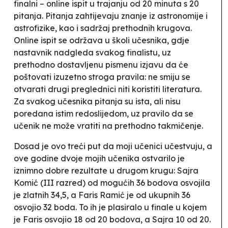
finalni – online ispit u trajanju od 20 minuta s 20
pitanja. Pitanja zahtijevaju znanje iz astronomije i
astrofizike, kao i sadržaj prethodnih krugova.
Online ispit se održava u školi učesnika, gdje
nastavnik nadgleda svakog finalistu, uz
prethodno dostavljenu pismenu izjavu da će
poštovati izuzetno stroga pravila: ne smiju se
otvarati drugi preglednici niti koristiti literatura.
Za svakog učesnika pitanja su ista, ali nisu
poredana istim redoslijedom, uz pravilo da se
učenik ne može vratiti na prethodno takmičenje.
Dosad je ovo
treći put da moji učenici učestvuju, a
ove godine dvoje mojih učenika ostvarilo je
iznimno dobre rezultate u drugom krugu: Sajra
Komić (III razred) od mogućih 36 bodova osvojila
je zlatnih 34,5, a Faris Ramić je od ukupnih 36
osvojio 32 boda. To ih je plasiralo u finale u kojem
je Faris osvojio 18 od 20 bodova, a Sajra 10 od 20.