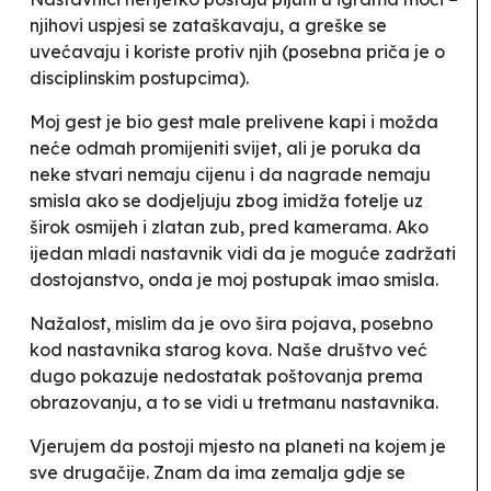
njihovi uspjesi se zataškavaju, a greške se
uvećavaju i koriste protiv njih (posebna priča je o
disciplinskim postupcima).
Moj gest je bio gest male prelivene kapi i možda
neće odmah promijeniti svijet, ali je poruka da
neke stvari nemaju cijenu i da nagrade nemaju
smisla ako se dodjeljuju zbog imidža fotelje uz
širok osmijeh i zlatan zub, pred kamerama. Ako
ijedan mladi nastavnik vidi da je moguće zadržati
dostojanstvo, onda je moj postupak imao smisla.
Nažalost, mislim da je ovo šira pojava, posebno
kod nastavnika
starog kova
. Naše društvo već
dugo pokazuje nedostatak poštovanja prema
obrazovanju, a to se vidi u tretmanu nastavnika.
Vjerujem da postoji mjesto na planeti na kojem je
sve drugačije. Znam da ima zemalja gdje se