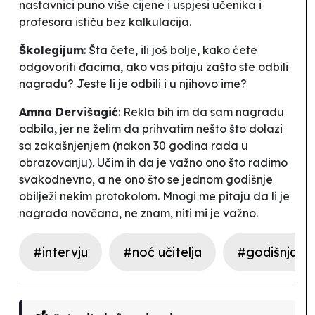
nastavnici puno više cijene i uspjesi učenika i
profesora ističu bez kalkulacija.
Školegijum
: Šta ćete, ili još bolje, kako ćete
odgovoriti đacima, ako vas pitaju zašto ste odbili
nagradu? Jeste li je odbili i u njihovo ime?
Amna Dervišagić
: Rekla bih im da sam nagradu
odbila, jer ne želim da prihvatim nešto što dolazi
sa zakašnjenjem (nakon 30 godina rada u
obrazovanju). Učim ih da je važno ono što radimo
svakodnevno, a ne ono što se jednom godišnje
obilježi nekim protokolom. Mnogi me pitaju da li je
nagrada novčana, ne znam, niti mi je važno.
#intervju
#noć učitelja
#godišnja n