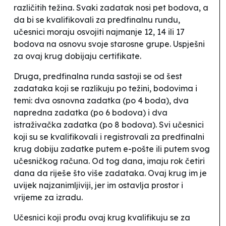
različitih težina. Svaki zadatak nosi pet bodova, a
da bi se kvalifikovali za predfinalnu rundu,
učesnici moraju osvojiti najmanje 12, 14 ili 17
bodova na osnovu svoje starosne grupe. Uspješni
za ovaj krug dobijaju certifikate.
Druga, predfinalna runda sastoji se od šest
zadataka koji se razlikuju po težini, bodovima i
temi: dva osnovna zadatka (po 4 boda), dva
napredna zadatka (po 6 bodova) i dva
istraživačka zadatka (po 8 bodova). Svi učesnici
koji su se kvalifikovali i registrovali za predfinalni
krug dobiju zadatke putem e-pošte ili putem svog
učesničkog računa. Od tog dana, imaju rok četiri
dana da riješe što više zadataka. Ovaj krug im je
uvijek najzanimljiviji, jer im ostavlja prostor i
vrijeme za izradu.
Učesnici koji prođu ovaj krug kvalifikuju se za