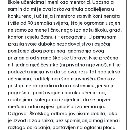
škole učenicima i
meni kao mentorici
. Upoznala
sam ih da mi je ova laskava titula dodijeljena u
konkurenciji učitelja i mentora sa svih kontinenata
i više od 90 zemalja svijeta, što je ogroman uspjeh
ne samo za mene lično, nego i za našu školu, grad,
kanton i cijelu Bosnu i Hercegovinu. U pismu sam
izrazila svoje duboko nezadovoljstvo i osjećaj
poniženja zbog potpunog ignorisanja ovog
priznanja od strane školske Uprave. Nije izrečena
niti jedna riječ čestitke (ni privatno ni javno!), niti je
poduzeta inicijativa da se
ovaj rezultat podijeli sa
učenicima, roditeljima i širom javnošću.
Ovakav
pristup me degradirao kao nastavnicu, jer šalje
pogrešnu i ponižavajuću poruku učenicima,
roditeljima, kolegama i zajednici da se najveći
međunarodni uspjesi ignorišu i zanemaruju.
Odgovor Školskog odbora još nisam dobila, iako
je
I
zvod iz zapisnika, bez spominjanja mog imena i
razloga obraćanja, postavljen na oglasnu ploču.