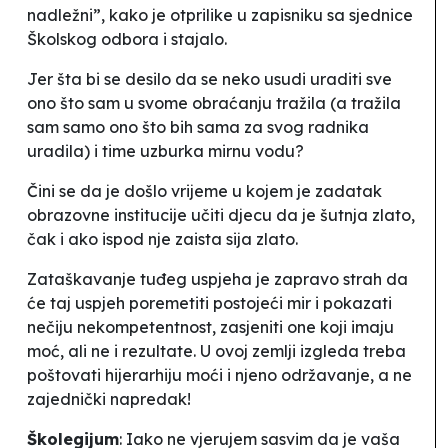
nadležni”, kako je otprilike u zapisniku sa sjednice
Školskog odbora i stajalo.
Jer šta bi se desilo da se neko usudi uraditi sve
ono što sam u svome obraćanju tražila (a tražila
sam samo ono što bih sama za svog radnika
uradila) i time
uzburka mirnu vodu
?
Čini se da je došlo vrijeme u kojem je zadatak
obrazovne institucije učiti djecu da je
šutnja zlato
,
čak i ako ispod nje zaista sija zlato.
Zataškavanje tuđeg uspjeha je zapravo strah da
će taj uspjeh poremetiti postojeći
mir
i pokazati
nečiju nekompetentnost, zasjeniti one koji imaju
moć, ali ne i rezultate. U ovoj zemlji izgleda treba
poštovati hijerarhiju moći i njeno održavanje, a ne
zajednički napredak!
Školegijum
: Iako ne vjerujem sasvim da je vaša