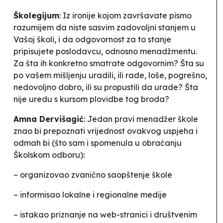
Školegijum
: Iz ironije kojom završavate pismo
razumijem da niste sasvim zadovoljni stanjem u
Vašoj školi, i da odgovornost za to stanje
pripisujete
poslodavcu
, odnosno
menadžmentu
.
Za šta ih konkretno smatrate odgovornim? Šta su
po vašem mišljenju uradili, ili rade, loše, pogrešno,
nedovoljno dobro, ili su propustili da urade? Šta
nije uredu s kursom plovidbe tog broda?
Amna Dervišagić
: Jedan pravi menadžer škole
znao bi prepoznati vrijednost ovakvog uspjeha i
odmah bi (što sam i spomenula u obraćanju
Školskom odboru):
– organizovao zvanično saopštenje škole
– informisao lokalne i regionalne medije
– istakao priznanje na web-stranici i
društvenim