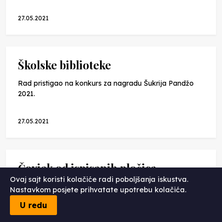
27.05.2021
Školske biblioteke
Rad pristigao na konkurs za nagradu Šukrija Pandžo
2021.
27.05.2021
Čovjek od ispisanih pločica
Ovaj sajt koristi kolačiće radi poboljšanja iskustva.
Rad pristigao na konkurs za nagradu Šukrija Pandžo
Nastavkom posjete prihvatate upotrebu kolačića.
2021.
U redu