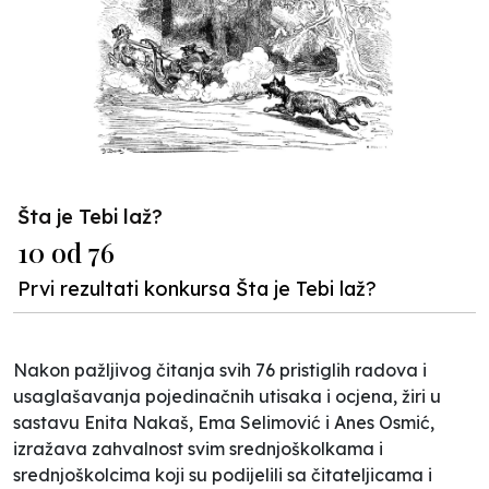
Šta je Tebi laž?
10 od 76
Prvi rezultati konkursa Šta je Tebi laž?
Nakon pažljivog čitanja svih 76 pristiglih radova i
usaglašavanja pojedinačnih utisaka i ocjena
,
žiri u
sastavu Enita Nakaš, Ema Selimović i Anes Osmić,
izražava zahvalnost svim srednj
oškolkama i
srednjo
školcima koji su podijelili sa čitateljicama i