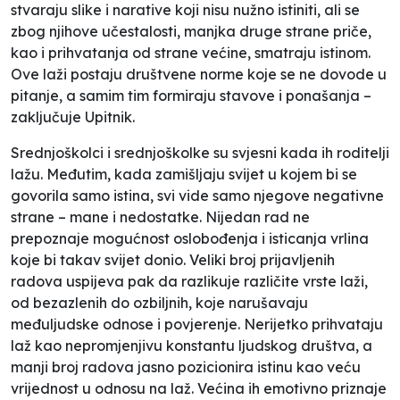
stvaraju slike i narative koji nisu nužno istiniti, ali se
zbog njihove učestalosti, manjka druge strane priče,
kao i prihvatanja od strane većine, smatraju istinom.
Ove laži postaju društvene norme koje se ne dovode u
pitanje, a samim tim formiraju stavove i ponašanja –
zaključuje
Upitnik
.
Srednjo
školci i srednj
o
školke su svjesni kada ih roditelji
lažu. Međutim, kada zamišljaju svijet u kojem bi se
govorila samo istina, svi vide samo njegove negativne
strane – mane i nedostatke. Nijedan rad ne
prepoznaje mogućnost oslobođenja i isticanja vrlina
koje bi takav svijet donio.
Veliki
broj prijavljenih
radova uspijeva pak da razlikuje različite vrste laži
,
od bezazlenih do ozbiljnih,
koje narušavaju
međuljudske odnose i povjerenje. Nerijetko prihvataju
laž kao nepromjenjivu konstantu ljudskog društva, a
manji broj radova jasno pozicionira istinu kao veću
vrijednost u odnosu na laž.
Većina ih emotivno priznaje