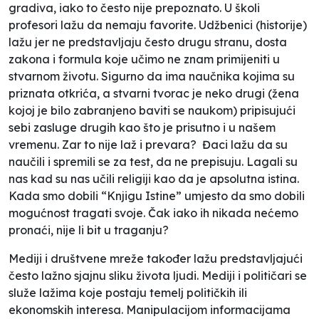
gradiva, iako to često nije prepoznato. U školi
profesori lažu da nemaju favorite.
Udžbenici
(historije)
lažu jer ne predstavljaju često drugu stranu,
d
osta
zakona
i
formula koje učimo ne znam primijeniti u
stvarnom životu
.
Sigurno da ima naučnika kojima su
priznata otkrića, a stvarni tvorac je neko drugi (žena
kojoj je bilo zabranjeno baviti se naukom) pripisujući
sebi zasluge drugih kao što je prisutno i u našem
vremenu. Zar to nije laž i prevara?
Đaci lažu da su
naučili i spremili se za test, da ne prepisuju.
Lagali su
nas kad su nas učili religiji kao da je apsolutna istina.
Kada smo dobili “Knjigu Istine” umjesto da smo dobili
mogućnost tragati svoje. Čak iako ih nikada nećemo
pronaći, nije li bit u traganju?
Mediji i društvene mreže također
lažu predstavljajući
često lažno sjajnu sliku života ljudi.
M
ediji i političari se
služe lažima koje postaju temelj političkih ili
ekonomskih interesa. Manipulacijom informacijama