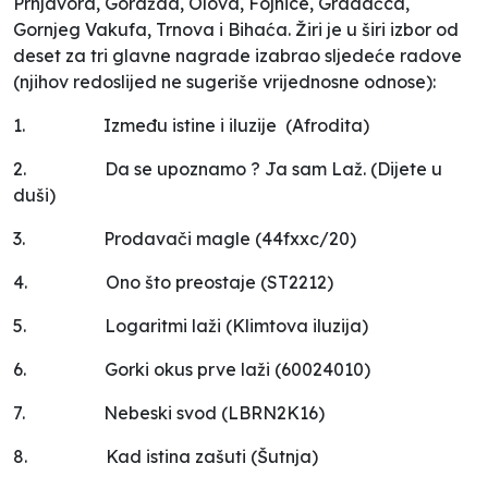
Prnjavora, Goražda, Olova, Fojnice, Gradačca,
Gornjeg Vakufa, Trnova i Bihaća. Žiri je
u širi izbor od
deset za tri glavne nagrade izabrao sljedeće radove
(n
jihov redoslijed ne sugeriše vrijednosne odnose
):
1.
Između istine i iluzije (Afrodita)
2.
Da se upoznamo ? Ja sam Laž. (Dijete u
duši)
3.
Prodavači magle (44fxxc/20)
4.
Ono što preostaje (ST2212)
5.
Logaritmi laži (Klimtova iluzija)
6.
Gorki okus prve laži (60024010)
7.
Nebeski svod (LBRN2K16)
8.
Kad istina zašuti (Šutnja)