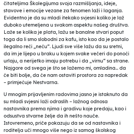
čitateljima
Školegijuma
svoja razmišljanja, ideje,
stavove i emocije vezane za fenomen laži i laganja.
Evidentno je da su mladi itekako svjesni koliko je laž
duboko utemeljena u svakom aspektu našeg društva.
Laže se kolika je plata, lažu se banalne stvari poput
toga da li smo slobodni za kafu, isto kao da je postalo
ilegalno reći „neću“. Ljudi sve više lažu da su sretni,
da im je lijepo u braku u kojem svake večeri do ponoći
urlaju, a nerijetko imaju potrebu i da „virnu“ sa strane.
Najgore od svega je što se lažemo mi, omladina... da
će biti bolje, da će nam ostaviti prostora za napredak
– primjećuje
Nestvarna
.
U mnogim prijavljenim radovima jasno je istaknuto da
su mladi svjesni laži odraslih – lažnog odnosa
nastavnika prema njima i gradivu koje predaju, kao i
odsustva stvarne želje da ih nešto nauče.
Istovremeno, priče pokazuju da se od nastavnika i
roditelja uči mnogo više nego iz samog školskog