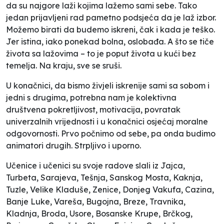
da su najgore laži kojima lažemo sami sebe. Tako
jedan prijavljen
i rad pametno podsjeća da je laž izbor.
Možemo birati da budemo iskreni, čak i kada je teško.
Jer istina, iako ponekad bolna, oslobađa. A što se tiče
života sa lažovima – to je poput života u kući bez
temelja. Na kraju, sve se sruši.
U konačnici,
da bismo živjeli iskrenije sami sa sobom i
jedni s drugima,
potrebna nam je kolektivna
društvena pokretljivost,
motivacija, povratak
univerzalnih vrijednosti
i u konačnici osjećaj moralne
odgovornosti. Prvo počnimo od sebe, pa onda budimo
animatori drugih. Strpljivo i uporno
.
Učenice i učenici su svoje radove slali iz Jajca,
Turbeta, Sarajeva, Tešnja, Sanskog Mosta, Kaknja,
Tuzle, Velike Kladuše, Zenice, Donjeg Vakufa, Cazina,
Banje Luke, Vareša, Bugojna, Breze, Travnika,
Kladnja, Broda, Usore, Bosanske Krupe, Brčkog,