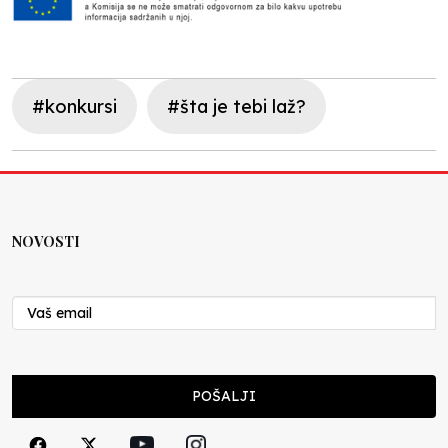
#konkursi
#šta je tebi laž?
NOVOSTI
POŠALJI