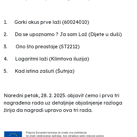
1.
Gorki okus prve laži (60024010)
2.
Da se upoznamo ? Ja sam Laž (Dijete u duši)
3.
Ono što preostaje (ST2212)
4.
Logaritmi laži (Klimtova iluzija)
5.
Kad istina zašuti (Šutnja)
Naredni petak, 28. 2. 2025. objavit ćemo i prva tri
nagrađena rada uz detaljnije objašnjenje razloga
žirija da nagradi upravo ova tri rada.