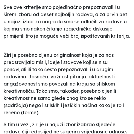
Sve ove kriterije smo pojedinačno prepoznavali i u
širem izboru od deset najboljih radova, a za prvih pet
u najuži izbor za nagradu smo se odlučili za radove u
kojima smo nakon čitanja i zajedničke diskusije
primijetili što je moguće veći broj
ispoštovanih
kriterija.
Žiri je posebno cijenu
originalnost
koja je za nas
predstavljala misli, ideje i stavove koji se nisu
ponavljali ili tako često prepoznavali i u drugim
radovima. Jasnoću, važnost pitanja, aktuelnost i
angažovanost smo povezali na kraju sa stilskom
kreativnošću. Tako smo, također, posebno cijenili
kreativnost
ne samo glede onog što se reklo
(
sadržaja
) nego i stilskih i jezičkih načina kako je to i
rečeno (
forme
).
S tim u vezi, žiri je u najuži izbor izabrao sljedeće
radove čiji redoslijed ne sugerira vrijednosne odnose.