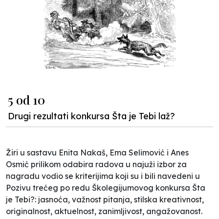
5 od 10
Drugi rezultati konkursa Šta je Tebi laž?
Žiri u sastavu Enita Nakaš, Ema Selimović i Anes
Osmić prilikom odabira radova u najuži izbor za
nagradu vodio se kriterijima koji su i bili navedeni u
Pozivu
trećeg po redu Školegijumovog konkursa
Šta
je Tebi?
: jasnoća, važnost pitanja, stilska kreativnost,
originalnost, aktuelnost, zanimljivost, angažovanost.