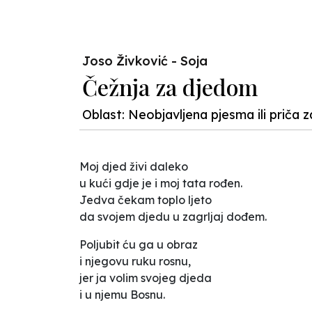
Joso Živković - Soja
Čežnja za djedom
Oblast: Neobjavljena pjesma ili priča z
Moj djed živi daleko
u kući gdje je i moj tata rođen.
Jedva čekam toplo ljeto
da svojem djedu u zagrljaj dođem.
Poljubit ću ga u obraz
i njegovu ruku rosnu,
jer ja volim svojeg djeda
i u njemu Bosnu.