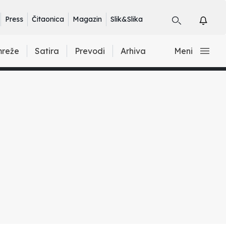
Press
Čitaonica
Magazin
Slik&Slika
mreže
Satira
Prevodi
Arhiva
Meni