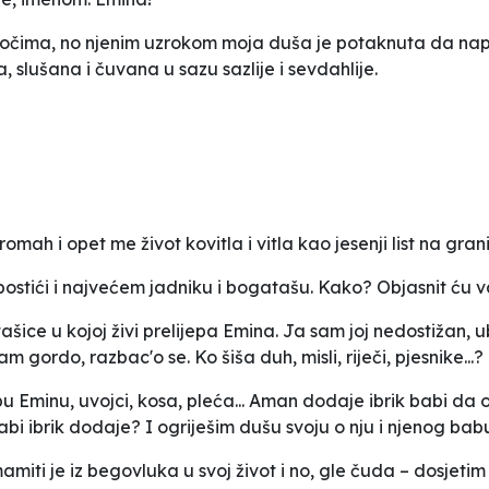
im očima, no njenim uzrokom moja duša je potaknuta da nap
, slušana i čuvana u sazu sazlije i sevdahlije.
ah i opet me život kovitla i vitla kao jesenji list na grani, u
stići i najvećem jadniku i bogatašu. Kako? Objasnit ću 
ice u kojoj živi prelijepa Emina. Ja sam joj nedostižan,
gordo, razbac'o se. Ko šiša duh, misli, riječi, pjesnike...?
Eminu, uvojci, kosa, pleća... Aman dodaje ibrik babi da ob
bi ibrik dodaje? I ogriješim dušu svoju o nju i njenog babu
miti je iz begovluka u svoj život i no, gle čuda – dosjetim 