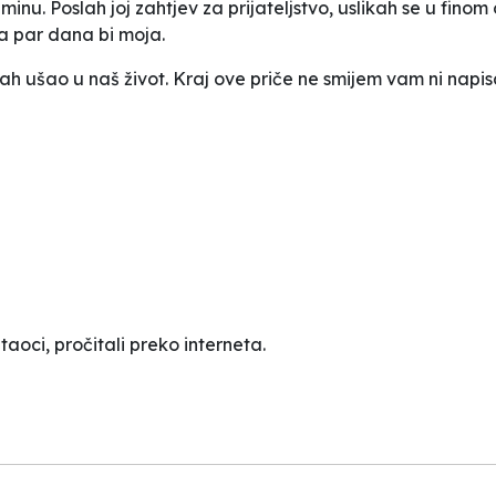
inu. Poslah joj zahtjev za prijateljstvo, uslikah se u fino
 za par dana bi moja.
ah ušao u naš život. Kraj ove priče ne smijem vam ni napisat
itaoci, pročitali preko interneta.