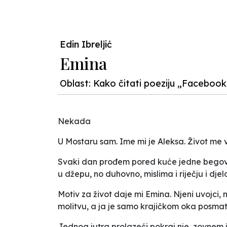
Edin Ibreljić
Emina
Oblast: Kako čitati poeziju „Facebook
Nekada
U Mostaru sam. Ime mi je Aleksa. Život me vitla
Svaki dan prođem pored kuće jedne begovice 
u džepu, no duhovno, mislima i riječju i dje
Motiv za život daje mi Emina. Njeni uvojci,
molitvu, a ja je samo krajičkom oka posmat
Jednog jutra prolazeći pokraj nje, zovnem 