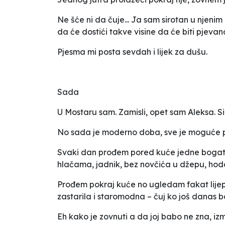
Ne šće ni da čuje... Ja sam sirotan u njen
da će dostići takve visine da će biti pjevana
Pjesma mi posta sevdah i lijek za dušu.
Sada
U Mostaru sam. Zamisli, opet sam Aleksa. Sirom
No sada je moderno doba, sve je moguće po
Svaki dan prođem pored kuće jedne bogataš
hlačama, jadnik, bez novčića u džepu, hodam 
Prođem pokraj kuće no ugledam fakat lijepu 
zastarila i staromodna – čuj ko još danas ba
Eh kako je zovnuti a da joj babo ne zna, izma