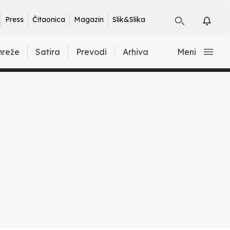
Press
Čitaonica
Magazin
Slik&Slika
mreže
Satira
Prevodi
Arhiva
Meni