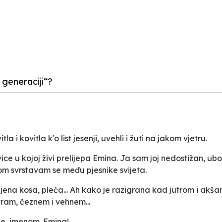
 generaciji“?
 i kovitla k'o list jesenji, uvehli i žuti na jakom vjetru.
u kojoj živi prelijepa Emina. Ja sam joj nedostižan, ubog
lom svrstavam se među pjesnike svijeta.
 njena kosa, pleća... Ah kako je razigrana kad jutrom i ak
ram, čeznem i vehnem...
je, imenom. Emina!