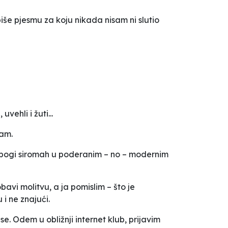
iše pjesmu za koju nikada nisam ni slutio
vehli i žuti...
vam.
 ubogi siromah u poderanim – no – modernim
avi molitvu, a ja pomislim – što je
 i ne znajući.
se. Odem u obližnji internet klub, prijavim