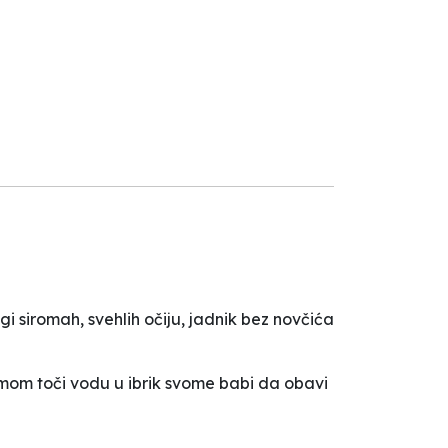
i siromah, svehlih očiju, jadnik bez novčića
šamom toči vodu u ibrik svome babi da obavi