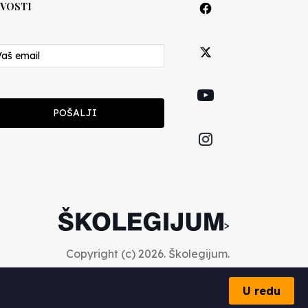
VOSTI
POŠALJI
>
Copyright (c) 2026. Školegijum.
U redu