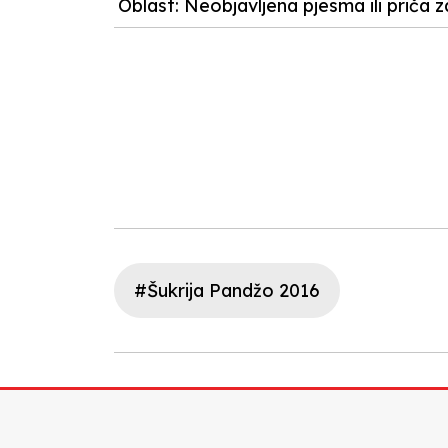
Oblast: Neobjavljena pjesma ili priča z
#Šukrija Pandžo 2016