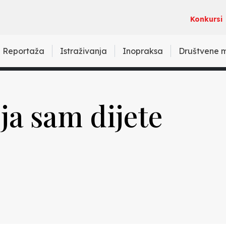
Konkursi
Reportaža
Istraživanja
Inopraksa
Društvene 
ja sam dijete