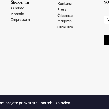
Školegijum
NO
Konkursi
O nama
Press
Kontakt
Čitaonica
Impressum
Magazin
Slik&Slika
kom posjete prihvatate upotrebu kolačića.