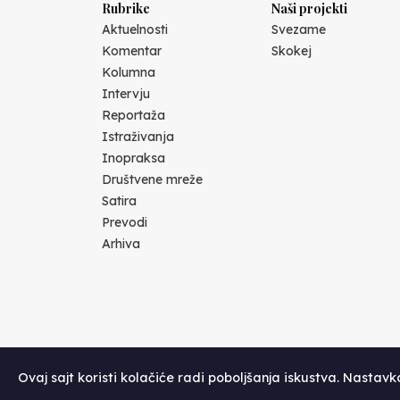
Rubrike
Naši projekti
Aktuelnosti
Svezame
Komentar
Skokej
Kolumna
Intervju
Reportaža
Istraživanja
Inopraksa
Društvene mreže
Satira
Prevodi
Arhiva
Ovaj sajt koristi kolačiće radi poboljšanja iskustva. Nastav