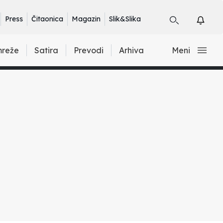
Press
Čitaonica
Magazin
Slik&Slika
mreže
Satira
Prevodi
Arhiva
Meni