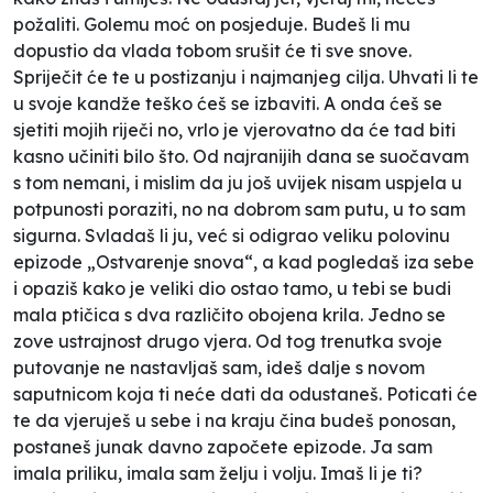
požaliti. Golemu moć on posjeduje. Budeš li mu
dopustio da vlada tobom srušit će ti sve snove.
Spriječit će te u postizanju i najmanjeg cilja. Uhvati li te
u svoje kandže teško ćeš se izbaviti. A onda ćeš se
sjetiti mojih riječi no, vrlo je vjerovatno da će tad biti
kasno učiniti bilo što. Od najranijih dana se suočavam
s tom nemani, i mislim da ju još uvijek nisam uspjela u
potpunosti poraziti, no na dobrom sam putu, u to sam
sigurna. Svladaš li ju, već si odigrao veliku polovinu
epizode „Ostvarenje snova“, a kad pogledaš iza sebe
i opaziš kako je veliki dio ostao tamo, u tebi se budi
mala ptičica s dva različito obojena krila. Jedno se
zove ustrajnost drugo vjera. Od tog trenutka svoje
putovanje ne nastavljaš sam, ideš dalje s novom
saputnicom koja ti neće dati da odustaneš. Poticati će
te da vjeruješ u sebe i na kraju čina budeš ponosan,
postaneš junak davno započete epizode. Ja sam
imala priliku, imala sam želju i volju. Imaš li je ti?