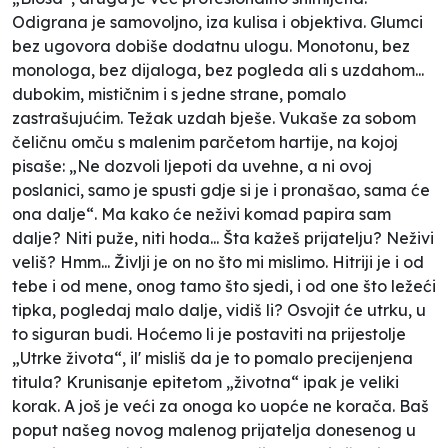
Odigrana je samovoljno, iza kulisa i objektiva. Glumci
bez ugovora dobiše dodatnu ulogu. Monotonu, bez
monologa, bez dijaloga, bez pogleda ali s uzdahom...
dubokim, mističnim i s jedne strane, pomalo
zastrašujućim. Težak uzdah bješe. Vukaše za sobom
čeličnu omču s malenim parčetom hartije, na kojoj
pisaše: „Ne dozvoli ljepoti da uvehne, a ni ovoj
poslanici, samo je spusti gdje si je i pronašao, sama će
ona dalje“. Ma kako će neživi komad papira sam
dalje? Niti puže, niti hoda... Šta kažeš prijatelju? Neživi
veliš? Hmm... Življi je on no što mi mislimo. Hitriji je i od
tebe i od mene, onog tamo što sjedi, i od one što ležeći
tipka, pogledaj malo dalje, vidiš li? Osvojit će utrku, u
to siguran budi. Hoćemo li je postaviti na prijestolje
„Utrke života“, il' misliš da je to pomalo precijenjena
titula? Krunisanje epitetom „životna“ ipak je veliki
korak. A još je veći za onoga ko uopće ne korača. Baš
poput našeg novog malenog prijatelja donesenog u