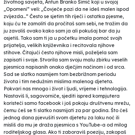
životnog savjeta, Antun Branko Šimić koji u svojoj
„Opomeni“ veli: „Čovječe pazi da ne ideš malen ispod
zvijezda...“ Često se sjetim tih riječi i ostatka pjesme,
koju ću te zamoliti da pročitaš sam sebi, ne tražim da
ju zavoliš ovako kako sam ja ali pokušaj bar da ju
osjetiš. Tako sam ti ja u početku imala pomoć svojh
prijatelja, velikih književnika i recitovala njihove
stihove. Čitajući često njihove misli, poželjela sam
zapisati i svoje. Stvorila sam svoju malu zbirku veselih
pjesmica napisanih onako dječjim načinom i od srca.
Sad se slatko nasmijem tom bezbrižnom periodu
života i tim nedužnim mislima malenog djeteta.
Pokvari nas mnogo i život i ljudi, vrijeme i tehnologija.
Nastaviš li, sagovorniče, sjediti ispred kompjutera
koristeći samo facebook i još pokoju društvenu mrežu,
čemu ćeš se ti slatko nasmijati za par godina. Što ćeš
jednog dana pjevušiti svom djetetu za laku noć ili
misliš da mu je draža pjesmica s YouTube-a od milog
roditeljskog glasa. Ako ti zaboraviš poeziju, zakopaš