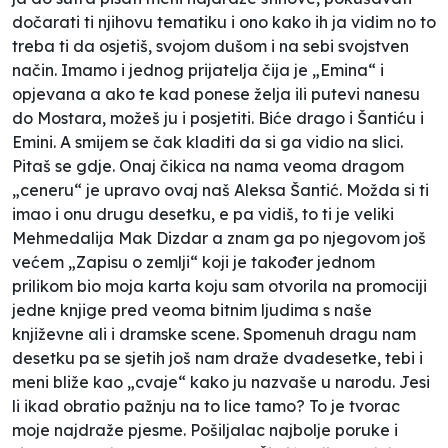
dočarati ti njihovu tematiku i ono kako ih ja vidim no to
treba ti da osjetiš, svojom dušom i na sebi svojstven
način. Imamo i jednog prijatelja čija je „Emina“ i
opjevana a ako te kad ponese želja ili putevi nanesu
do Mostara, možeš ju i posjetiti. Biće drago i Šantiću i
Emini. A smijem se čak kladiti da si ga vidio na slici.
Pitaš se gdje. Onaj čikica na nama veoma dragom
„ceneru“ je upravo ovaj naš Aleksa Šantić. Možda si ti
imao i onu drugu desetku, e pa vidiš, to ti je veliki
Mehmedalija Mak Dizdar a znam ga po njegovom još
većem „Zapisu o zemlji“ koji je također jednom
prilikom bio moja karta koju sam otvorila na promociji
jedne knjige pred veoma bitnim ljudima s naše
književne ali i dramske scene. Spomenuh dragu nam
desetku pa se sjetih još nam draže dvadesetke, tebi i
meni bliže kao „cvaje“ kako ju nazvaše u narodu. Jesi
li ikad obratio pažnju na to lice tamo? To je tvorac
moje najdraže pjesme. Pošiljalac najbolje poruke i