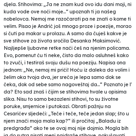
djela. Stihovima: „Ja ne znam kud ovo idu dani moji, ni
kuda vode ove noći moje...“ upoznah ti ja našeg
nobelovca. Nemoj me razočarati pa ne znati o kome ti
velim. Pisao je Andrić još mnogo proze i poezije, morao
si čuti pa makar u prolazu. A samo da čuješ kakve je
sve stihove za života sročila Desanka Maksimović.
Najljepše ljubavne retke naći ćeš na njenim policama.
Evo, pomenut ću ti neke, čisto da malo osluhneš kako
to zvuči, i testiraš svoju dušu na poeziju. Napisa ona
jednom: „Ne, nemoj mi prići! Hoću iz daleka da volim i
želim oka tvoja dva, jer sreća je lepa samo dok se
čeka, dok od sebe samo nagoveštaj da...“ Poznato je l'
da? Eto sad znaš i čijim se stihovima hvale u opisima
slika. Nisu to samo bezazleni stihovi, to su životne
poruke, smjernice i putokazi. Obrati pažnju na
Cesarićev sljedeći: „Teče i teče, teče jedan slap; što u
njem znači moja mala kap?“ ili pročitaj „Baladu iz
predgrađa“ ako te se ovaj moj nije dojmio. Mogla bih
ja do sutra pisati meni najdraže stihove, pokušavati