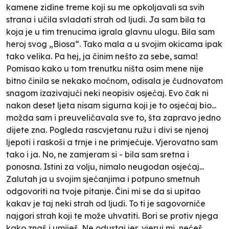
kamene zidine treme koji su me opkoljavali sa svih
strana i učila svladati strah od ljudi. Ja sam bila ta
koja je u tim trenucima igrala glavnu ulogu. Bila sam
heroj svog „Biosa“. Tako mala a u svojim okicama ipak
tako velika. Pa hej, ja činim nešto za sebe, sama!
Pomisao kako u tom trenutku ništa osim mene nije
bitno činila se nekako moćnom, odisala je čudnovatom
snagom izazivajući neki neopisiv osjećaj. Evo čak ni
nakon deset ljeta nisam sigurna koji je to osjećaj bio...
možda sam i preuveličavala sve to, šta zapravo jedno
dijete zna. Pogleda rascvjetanu ružu i divi se njenoj
ljepoti i raskoši a trnje i ne primjećuje. Vjerovatno sam
tako i ja. No, ne zamjeram si - bila sam sretna i
ponosna. Istini za volju, nimalo neugodan osjećaj...
Zalutah ja u svojim sjećanjima i potpuno smetnuh
odgovoriti na tvoje pitanje. Čini mi se da si upitao
kakav je taj neki strah od ljudi. To ti je sagovorniče
najgori strah koji te može uhvatiti. Bori se protiv njega
kako znaš i umiješ. Ne odustaj jer, vjeruj mi, nećeš