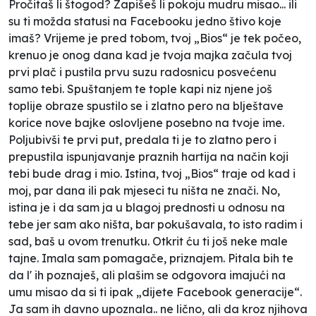
Pročitaš li štogod? Zapišeš li pokoju mudru misao... ili
su ti možda statusi na Facebooku jedno štivo koje
imaš? Vrijeme je pred tobom, tvoj „Bios“ je tek počeo,
krenuo je onog dana kad je tvoja majka začula tvoj
prvi plač i pustila prvu suzu radosnicu posvećenu
samo tebi. Spuštanjem te tople kapi niz njene još
toplije obraze spustilo se i zlatno pero na blještave
korice nove bajke oslovljene posebno na tvoje ime.
Poljubivši te prvi put, predala ti je to zlatno pero i
prepustila ispunjavanje praznih hartija na način koji
tebi bude drag i mio. Istina, tvoj „Bios“ traje od kad i
moj, par dana ili pak mjeseci tu ništa ne znači. No,
istina je i da sam ja u blagoj prednosti u odnosu na
tebe jer sam ako ništa, bar pokušavala, to isto radim i
sad, baš u ovom trenutku. Otkrit ću ti još neke male
tajne. Imala sam pomagače, priznajem. Pitala bih te
da l' ih poznaješ, ali plašim se odgovora imajući na
umu misao da si ti ipak „dijete Facebook generacije“.
Ja sam ih davno upoznala.. ne lično, ali da kroz njihova