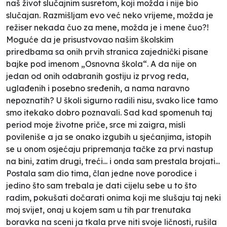
naš život slučajnim susretom, koji možda i nije bio
slučajan. Razmišljam evo već neko vrijeme, možda je
režiser nekada čuo za mene, možda je i mene čuo?!
Moguće da je prisustvovao našim školskim
priredbama sa onih prvih stranica zajednički pisane
bajke pod imenom „Osnovna škola“. A da nije on
jedan od onih odabranih gostiju iz prvog reda,
uglađenih i posebno sređenih, a nama naravno
nepoznatih? U školi sigurno radili nisu, svako lice tamo
smo itekako dobro poznavali. Sad kad spomenuh taj
period moje životne priče, srce mi zaigra, misli
povileniše a ja se onako izgubih u sjećanjima, istopih
se u onom osjećaju pripremanja tačke za prvi nastup
na bini, zatim drugi, treći... i onda sam prestala brojati...
Postala sam dio tima, član jedne nove porodice i
jedino što sam trebala je dati cijelu sebe u to što
radim, pokušati dočarati onima koji me slušaju taj neki
moj svijet, onaj u kojem sam u tih par trenutaka
boravka na sceni ja tkala prve niti svoje ličnosti, rušila