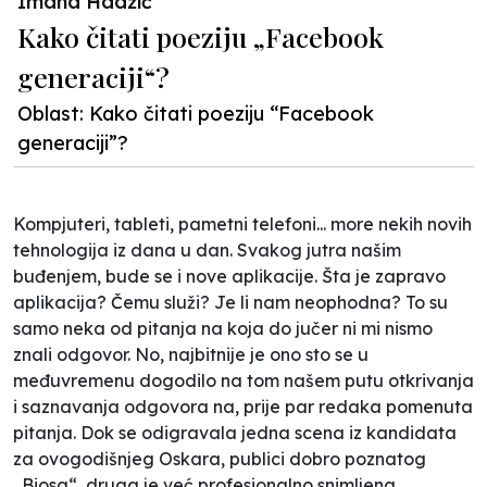
Imana Hadžić
Kako čitati poeziju „Facebook
generaciji“?
Oblast: Kako čitati poeziju “Facebook
generaciji”?
Kompjuteri, tableti, pametni telefoni... more nekih novih
tehnologija iz dana u dan. Svakog jutra našim
buđenjem, bude se i nove aplikacije. Šta je zapravo
aplikacija? Čemu služi? Je li nam neophodna? To su
samo neka od pitanja na koja do jučer ni mi nismo
znali odgovor. No, najbitnije je ono sto se u
međuvremenu dogodilo na tom našem putu otkrivanja
i saznavanja odgovora na, prije par redaka pomenuta
pitanja. Dok se odigravala jedna scena iz kandidata
za ovogodišnjeg Oskara, publici dobro poznatog
„Biosa“, druga je već profesionalno snimljena.