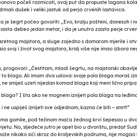
ponovo počeli razmicati, ovaj put da propuste lagana kola
rmali dušek i veliki jastuk od perja crvenih lastavica.
 je šegrt počeo govoriti: „Evo, kralju pošteni, donesoh i n
ista debeo jedan metar, i da je unutra zaista perje crven
esretnog majstora, a sluge zajedno s domarom mjerile i otva
io svoj i život svog majstora, kralj više nije imao izbora ne
, progovori: „Čestitam, mladi šegrtu, na majstorski obavl
o to blago. Ali imam dva uslova: svoje pola blaga moraš izn
je, ne smiješ uzeti nijedan komad blaga koji meni lično prip
čno blago? I šta ako ne mognem iznijeti pola blaga na leđim
i ne uspiješ iznijeti sve odjednom, kazna će biti – smrt!“
ima gomile, pod težinom mača žednog krvi šepesao u dvor,
tu. No, sljedeće jutro je opet bio u dvorištu, predat Sudb
ože nikako sići skroz do kraljevskih podruma, nije mogao sa