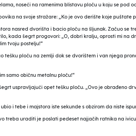
elama, noseći na ramenima blistavu ploču u koju se pod ods
j povika na svoje stražare: „Ko je ovo derište koje puštate
ora nasred dvorišta i bacio ploču na šljunak. Začuo se tre
ilo, kada šegrt progovori: „O, dobri kralju, oprosti mi na d
im tvoju postelju!“
ao tešku ploču na zemlji dok se dvorištem i van njega pron
dim samo običnu metalnu ploču!“
e šegrt uspravljajući opet tešku ploču. „Ovo je obrađeno 
ubio i tebe i majstora iste sekunde s obzirom da niste ispu
o treba uraditi je poslati pedeset najjačih ratnika na iv