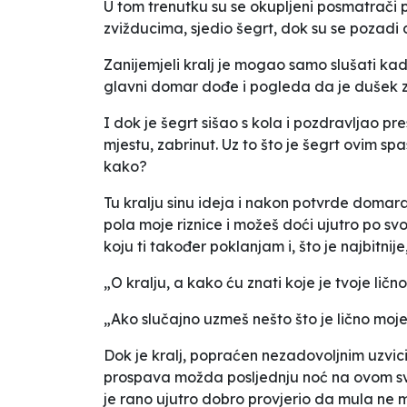
U tom trenutku su se okupljeni posmatrači 
zvižducima, sjedio šegrt, dok su se pozadi d
Zanijemjeli kralj je mogao samo slušati kada
glavni domar dođe i pogleda da je dušek za
I dok je šegrt sišao s kola i pozdravljao pr
mjestu, zabrinut. Uz to što je šegrt ovim spas
kako?
Tu kralju sinu ideja i nakon potvrde domara
pola moje riznice i možeš doći ujutro po sv
koju ti također poklanjam i, što je najbitni
„O kralju, a kako ću znati koje je tvoje li
„Ako slučajno uzmeš nešto što je lično moje 
Dok je kralj, popraćen nezadovoljnim uzvic
prospava možda posljednju noć na ovom svije
je rano ujutro dobro provjerio da mula ne m