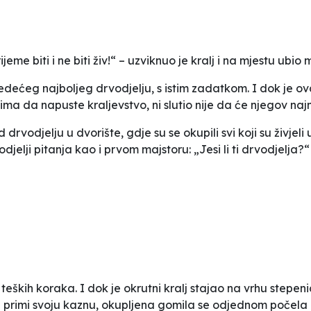
jeme biti i ne biti živ!“ – uzviknuo je kralj i na mjestu ubio 
edećeg najboljeg drvodjelju, s istim zadatkom. I dok je o
a da napuste kraljevstvo, ni slutio nije da će njegov najm
vodjelju u dvorište, gdje su se okupili svi koji su živjeli u
jelji pitanja kao i prvom majstoru: „Jesi li ti drvodjelja?“
eških koraka. I dok je okrutni kralj stajao na vrhu stepen
a primi svoju kaznu, okupljena gomila se odjednom počela 