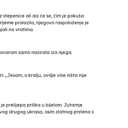
 stepenice ali da će se, čim je pokuša
vrijeme prolazilo, njegovo raspoloženje je
jali na vratima.
 tovarom samo nazirala iza njega.
 „Jesam, o kralju, ovdje više ništa nije
e prelijepa prilika u bijelom. Jutarnje
kvog drugog ukrasa, osim zlatnog prstena s