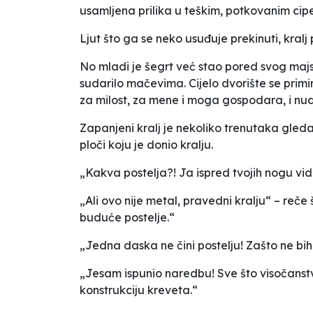
usamljena prilika u teškim, potkovanim cip
Ljut što ga se neko usuđuje prekinuti, kral
No mladi je šegrt već stao pored svog majst
sudarilo mačevima. Cijelo dvorište se primir
za milost, za mene i moga gospodara, i nud
Zapanjeni kralj je nekoliko trenutaka gled
ploči koju je donio kralju.
„Kakva postelja?! Ja ispred tvojih nogu vi
„Ali ovo nije metal, pravedni kralju“ – reč
buduće postelje.“
„Jedna daska ne čini postelju! Zašto ne bih 
„Jesam ispunio naredbu! Sve što visočanstv
konstrukciju kreveta.“