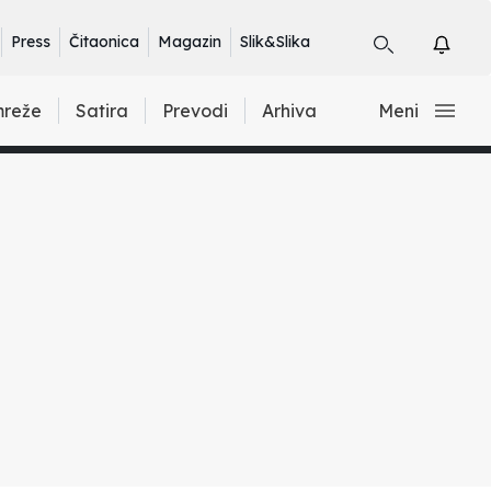
Press
Čitaonica
Magazin
Slik&Slika
mreže
Satira
Prevodi
Arhiva
Meni