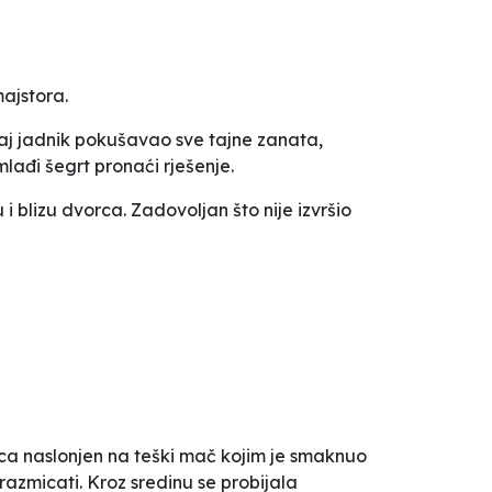
majstora.
vaj jadnik pokušavao sve tajne zanata,
lađi šegrt pronaći rješenje.
 i blizu dvorca. Zadovoljan što nije izvršio
ica naslonjen na teški mač kojim je smaknuo
razmicati. Kroz sredinu se probijala