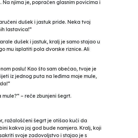
. Na njima je, popraćen glasnim povicima i
aručeni dušek i jastuk pride. Neka tvoj
ih lastavica!“
rale dušek i jastuk, kralj je samo stajao u
go mu isplatiti pola dvorske riznice. Ali
jenom poslu! Kao što sam obećao, tvoje je
ijeti iz jednog puta na leđima moje mule,
ada!“
a mule?“ – reče zbunjeni šegrt.
 ražalošćeni šegrt je otišao kući da
ini kakva joj god bude namjera. Kralj, koji
kriti svoje zadovoljstvo i stajao je s