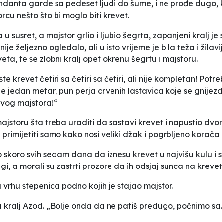
omandanta garde sa pedeset ljudi do šume, i ne prođe dugo, 
rcu nešto što bi moglo biti krevet.
 u susret, a majstor grlio i ljubio šegrta, zapanjeni kralj 
finije željezno ogledalo, ali u isto vrijeme je bila teža i ži
eta, te se zlobni kralj opet okrenu šegrtu i majstoru.
te krevet četiri sa četiri sa četiri, ali nije kompletan! Potr
jine jedan metar, pun perja crvenih lastavica koje se gnij
tvog majstora!“
jstoru šta treba uraditi da sastavi krevet i napustio dvor. 
primijetiti samo kako nosi veliki džak i pogrbljeno korača
o skoro svih sedam dana da iznesu krevet u najvišu kulu i
i, a morali su zastrti prozore da ih odsjaj sunca na krevet
vrhu stepenica podno kojih je stajao majstor.
u kralj Azod. „Bolje onda da ne patiš predugo, počnimo sa..