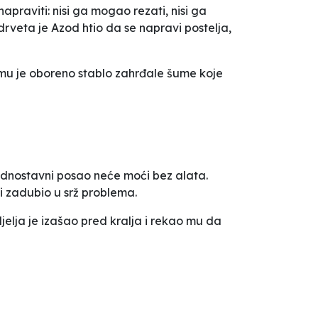
 napraviti: nisi ga mogao rezati, nisi ga
drveta je Azod htio da se napravi postelja,
 mu je oboreno stablo zahrđale šume koje
jednostavni posao neće moći bez alata.
i zadubio u srž problema.
elja je izašao pred kralja i rekao mu da