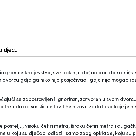
a djecu
o granice kraljevstva, sve dok nije došao dan da ratničke 
dvorcu gdje ga niko nije posjećivao i gdje nije mogao raz
ećajući se zapostavljen i ignoriran, zatvoren u svom dvorc
trebalo da smisli: postavit će nizove zadataka koje je ne
ostelju, visoku četiri metra, široku četiri metra i dugačku
me u koju su dječaci odlazili samo zbog opklade, koju su po n