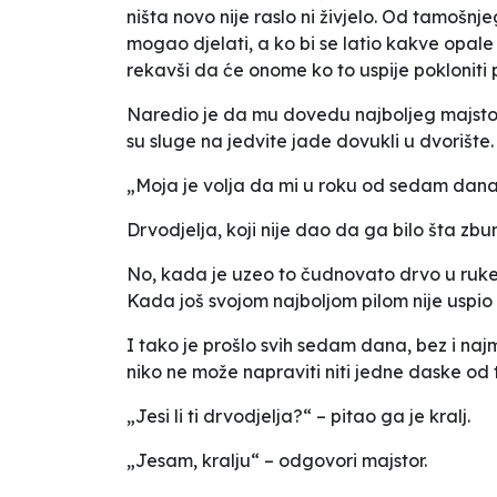
ništa novo nije raslo ni živjelo. Od tamošnjeg
mogao djelati, a ko bi se latio kakve opale
rekavši da će onome ko to uspije pokloniti 
Naredio je da mu dovedu najboljeg majstor
su sluge na jedvite jade dovukli u dvorište.
„Moja je volja da mi u roku od sedam dana 
Drvodjelja, koji nije dao da ga bilo šta zbun
No, kada je uzeo to čudnovato drvo u ruke 
Kada još svojom najboljom pilom nije uspio 
I tako je prošlo svih sedam dana, bez i n
niko ne može napraviti niti jedne daske od 
„Jesi li ti drvodjelja?“ – pitao ga je kralj.
„Jesam, kralju“ – odgovori majstor.