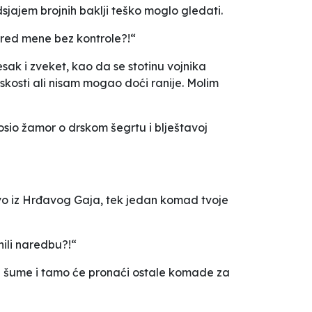
jajem brojnih baklji teško moglo gledati.
 pred mene bez kontrole?!“
sak i zveket, kao da se stotinu vojnika
rskosti ali nisam mogao doći ranije. Molim
osio žamor o drskom šegrtu i blještavoj
drvo iz Hrđavog Gaja, tek jedan komad tvoje
nili naredbu?!“
icu šume i tamo će pronaći ostale komade za