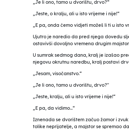
„Je li ono, tamo u dvorištu, drvo?“
„Jeste, o kralju, ali u isto vrijeme i nije!“
„E pa, onda ćemo vidjeti možeš li ti u isto vri
Ujutro je naredio da pred njega dovedu slj
ostavivši dovoljno vremena drugim majstorim
U sumrak sedmog dana, kralj je izašao pred dr
njegovu okrutnu naredbu, kralj postavi drvod
„Jesam, visočanstvo.“
„Je li ono, tamo u dvorištu, drvo?"
„Jeste, kralju, ali u isto vrijeme i nije!“
„E pa, da vidimo...“
Iznenada se dvorištem začuo žamor i zvuk t
tolike neprijatelje, a majstor se spremao d