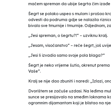
mačem spreman da ubije šegrta čim izađe 
Šegrt se polako uspeo s mulom i prošao kroz
odvesti do podruma gdje se nalazila riznica,
bivalo sve tmurnije i tmurnije. Odjednom, za
„Jesi spreman, o šegrtu?!“ – uzviknu kralj.
„Jesam, visočanstvo“ – reče šegrt, još uvij
„Jesi li izvadio samo svoje pola blaga?“
Šegrt je neko vrijeme šutio, okrenut prema 
Vaše“.
Kralj se nije dao zbuniti i naredi: „Izlazi, 
Dvorištem se začuše uzdasi. Na leđima mule, 
sunce se presijavalo na smeđim loknama koj
ogromnim dijamantom koji je blistao na njeno