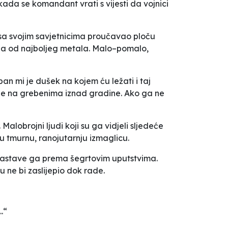
kada se komandant vrati s vijesti da vojnici
je sa svojim savjetnicima proučavao ploču
lavija od najboljeg metala. Malo–pomalo,
eban mi je dušek na kojem ću ležati i taj
ezde na grebenima iznad gradine. Ako ga ne
Malobrojni ljudi koji su ga vidjeli sljedeće
 u tmurnu, ranojutarnju izmaglicu.
 sastave ga prema šegrtovim uputstvima.
u ne bi zaslijepio dok rade.
.“