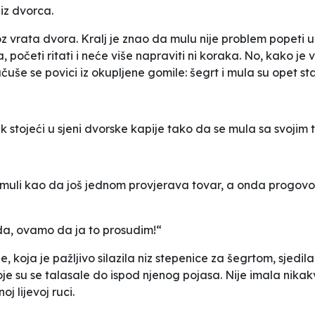
iz dvorca.
 vrata dvora. Kralj je znao da mulu nije problem popeti uz
 početi ritati i neće više napraviti ni koraka. No, kako je 
čuše se povici iz okupljene gomile: šegrt i mula su opet sta
ek stojeći u sjeni dvorske kapije tako da se mula sa svojim
muli kao da još jednom provjerava tovar, a onda progovori:
onda, ovamo da ja to prosudim!“
koja je pažljivo silazila niz stepenice za šegrtom, sjedila j
e su se talasale do ispod njenog pojasa. Nije imala nika
j lijevoj ruci.