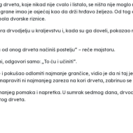
 drveta, koje nikad nije cvalo i listalo, se ništa nije moglo
 grane imao je osjećaj kao da drži hrđavo željezo. Od tog 
pola dvorske riznice.
a drvodjelju u kraljevstvu i, kada su ga doveli, pokazao
od onog drveta načiniš postelju“ – reče majstoru.
i, odgovori samo: „To ću i učiniti“.
i pokušao odlomiti najmanje grančice, vidio je da ni taj 
napraviti ni najmanjeg zareza na kori drveta, zabrinuo se 
ajmanjeg pomaka i napretka. U sumrak sedmog dana, drvodj
tog drveta.