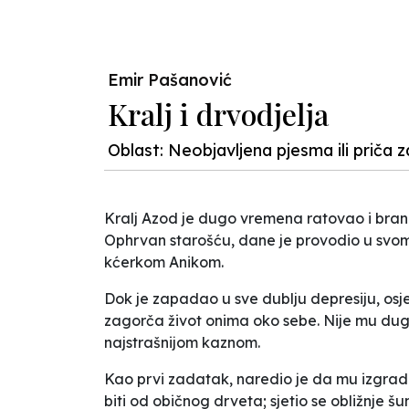
Emir Pašanović
Kralj i drvodjelja
Oblast: Neobjavljena pjesma ili priča z
Kralj Azod je dugo vremena ratovao i brani
Ophrvan starošću, dane je provodio u svom 
kćerkom Anikom.
Dok je zapadao u sve dublju depresiju, osj
zagorča život onima oko sebe. Nije mu dugo 
najstrašnijom kaznom.
Kao prvi zadatak, naredio je da mu izgrade p
biti od običnog drveta; sjetio se obližnje šu