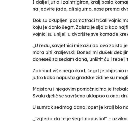
I dalje ljut ali zaintrigiran, kralj posla k
na jedvite jade, ali sigurno, nose prema dvo
Dok su okupljeni posmatrači trčali vojnicima
koju je donio šegrt. Zaista je sijala kao naj
vojnici su unijeli u dvorište sve komade krev
„U redu, savjetnici mi kažu da ovo zaista jes
mora biti kraljevski! Donesi mi dušek debl
doneseš za sedam dana, uništit ću i tebe i 
Zabrinut više nego ikad, šegrt je objasnio ma
jutro kako napušta gradske zidine su mogli 
Majstoru i njegovim pomoćnicima je trebal
Svaki djelić se savršeno uklapao u onaj drug
U sumrak sedmog dana, opet je kralj bio na 
„Izgleda da te je šegrt napustio!“ – uzvikn