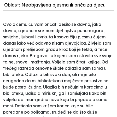
Oblast: Neobjavljena pjesma ili priča za djecu
Ovo o čemu ću vam pričati desilo se davno, jako
davno, u jednom sretnom djetinjstvu punom igara,
smijeha, ljubavi i cvrkuta kosova čiju pjesmu čujem i
danas iako već odavno nisam djevojčica. Živjela sam
u jednom prelijepom gradu kroz koji je tekla, a teče i
danas rijeka Bregava i u kojem sam ostavila sve svoje
tajne, snove i maštanja. Voljela sam čitati knjige. Od
trećeg razreda osnovne škole odlazila sam sama u
biblioteku. Odlazila bih svaki dan, ali mi je bilo
neugodno da mi bibliotekarki moj često prisustvo ne
bude postal čudno. Ulazila bih nečujnim koracima u
biblioteku, udisala miris knjiga i zamišljala kako bih
voljela da imam jednu novu koja bi pripadala samo
meni. Doticala sam krišom korice koje su bile
poredane po policama, trudeći se da što duže