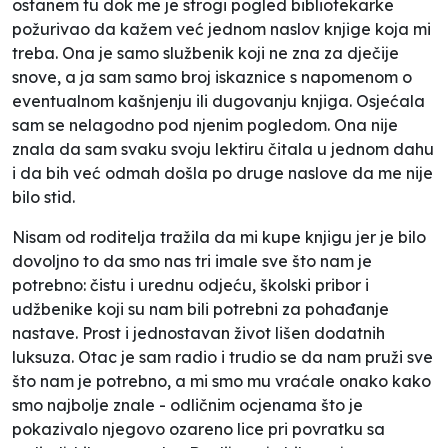
ostanem tu dok me je strogi pogled bibliotekarke
požurivao da kažem već jednom naslov knjige koja mi
treba. Ona je samo službenik koji ne zna za dječije
snove, a ja sam samo broj iskaznice s napomenom o
eventualnom kašnjenju ili dugovanju knjiga. Osjećala
sam se nelagodno pod njenim pogledom. Ona nije
znala da sam svaku svoju lektiru čitala u jednom dahu
i da bih već odmah došla po druge naslove da me nije
bilo stid.
Nisam od roditelja tražila da mi kupe knjigu jer je bilo
dovoljno to da smo nas tri imale sve što nam je
potrebno: čistu i urednu odjeću, školski pribor i
udžbenike koji su nam bili potrebni za pohađanje
nastave. Prost i jednostavan život lišen dodatnih
luksuza. Otac je sam radio i trudio se da nam pruži sve
što nam je potrebno, a mi smo mu vraćale onako kako
smo najbolje znale - odličnim ocjenama što je
pokazivalo njegovo ozareno lice pri povratku sa