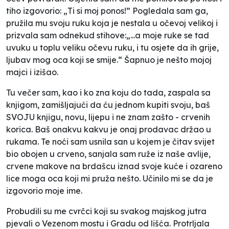
tiho izgovorio: „Ti si moj ponos!” Pogledala sam ga,
pružila mu svoju ruku koja je nestala u očevoj velikoj i
prizvala sam odnekud stihove:„...a moje ruke se tad
uvuku u toplu veliku očevu ruku, i tu osjete da ih grije,
ljubav mog oca koji se smije.“ Šapnuo je nešto mojoj
majci i izišao.
Tu večer sam, kao i ko zna koju do tada, zaspala sa
knjigom, zamišljajući da ću jednom kupiti svoju, baš
SVOJU knjigu, novu, lijepu i ne znam zašto - crvenih
korica. Baš onakvu kakvu je onaj prodavac držao u
rukama. Te noći sam usnila san u kojem je čitav svijet
bio obojen u crveno, sanjala sam ruže iz naše avlije,
crvene makove na brdašcu iznad svoje kuće i ozareno
lice moga oca koji mi pruža nešto. Učinilo mi se da je
izgovorio moje ime.
Probudili su me cvrčci koji su svakog majskog jutra
pjevali o Vezenom mostu i Gradu od lišća. Protrljala