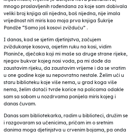
mnogo proslavljenih rođendana za koje sam dobivala
veliki broj knjiga ali nijedna, baš nijedna, nije imala
vrijednost niti miris kao moja prva knjiga Šukrije
Pandže “Samo još kosovi zvižduću” .
I danas, kad se sjetim djetinjstva, začujem
zviždukanje kosova, osjetim ruku na kosi, vidim
Planinče, dječaka koji mi maše sa druge strane rijeke,
njegov bukvar kojeg nosi voda, pa mi dođe da
zaustavim rijeku, da zaustavim vrijeme i da se vratim
u one godine koje su nepovratno nestale. Želim ući u
staru biblioteku koje više nema, u grad koga više
nema, želim dotaći tvrde korice na policama odakle
sam sa sobom u nozdrvama ponijela miris kojeg i
danas čuvam.
Danas sam bibliotekarka, radim u biblioteci, družim se
i razgovaram sa učenicima, pričam im o sretnim
danima moga djetinjstva u crvenim bojama, pa onda