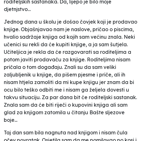
roditeljskih sastanaka. Da, lijepo je bilo moje
djetnjstvo…
Jednog dana u školu je došao čovjek koji je prodavao
knjige. Objašnjavao nam je naslove, pričao o piscima,
hvalio sadržaje knjiga od kojih sam većinu znala. Neki
učenici su rekli da će kupiti knjige, a ja sam šutjela.
Učiteljica je rekla da će razgovarati sa roditeljima a
potom javiti prodavaču za knjige. Roditeljima nisam
pričala o tom događaju. Znali su da sam veliki
zaljubljenik u knjige, da pišem pjesme i priče, ali ih
nisam htjela zamoliti da mi kupe knjigu jer znam da bi
ocu bilo teško odbiti me i nisam ga željela dovesti u
takvu situaciju. Za par dana bit će roditeljski sastanak.
Znala sam da će biti riječi o kupovini knjiga ali sam
glad za knjigom zatomila u čitanju Bašte sljezove
boje...
Taj dan sam bila nagnuta nad knjigom i nisam čula
očev povratak. Osjetila sam da me pomilovao po kosi i