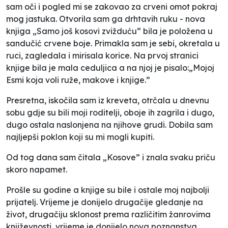
sam oči i pogled mi se zakovao za crveni omot pokraj
mog jastuka. Otvorila sam ga drhtavih ruku - nova
knjiga „Samo još kosovi zvižduću“ bila je položena u
sandučić crvene boje. Primakla sam je sebi, okretala u
ruci, zagledala i mirisala korice. Na prvoj stranici
knjige bila je mala ceduljica a na njoj je pisalo:„Mojoj
Esmi koja voli ruže, makove i knjige.”
Presretna, iskočila sam iz kreveta, otrčala u dnevnu
sobu gdje su bili moji roditelji, oboje ih zagrila i dugo,
dugo ostala naslonjena na njihove grudi. Dobila sam
najljepši poklon koji su mi mogli kupiti.
Od tog dana sam čitala „Kosove” i znala svaku priču
skoro napamet.
Prošle su godine a knjige su bile i ostale moj najbolji
prijatelj. Vrijeme je donijelo drugačije gledanje na
život, drugačiju sklonost prema različitim žanrovima
književnosti, vrijeme je donijelo nova poznanstva,