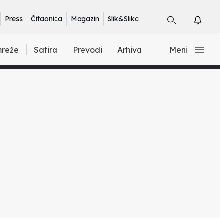
Press
Čitaonica
Magazin
Slik&Slika
mreže
Satira
Prevodi
Arhiva
Meni