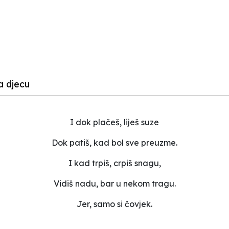
a djecu
I dok plačeš, liješ suze
Dok patiš, kad bol sve preuzme.
I kad trpiš, crpiš snagu,
Vidiš nadu, bar u nekom tragu.
Jer, samo si čovjek.