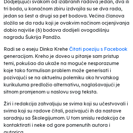
Dodjeljujući svakom od izabranih radova jedan, dva ili
tri boda, u konačnom zbiru izdvojila su se dva rada,
jedan sa šest a drugi sa pet bodova. Većina članova
složila se da radu koji je ovakvim načinom ocjenjivanja
dobio najviše (6) bodova dodijeli ovogodišnju
nagradu Šukrija Pandžo.
Radi se o eseju Dinka Krehe
Čitati poeziju s
Facebook
generacijom
.
Kreho je doveo u pitanje sam pristup
temi, pokušao da ukaže na moguće nesporazume
koje tako formulisan problem može generisati i
pozivajući se na aktuelnu polemiku oko hrvatskog
kurikuluma predložio alternativu, naglašavajući je
sitnom
promjenom u naslovu svog teksta.
Žiri i redakcija zahvaljuju se svima koji su učestvovali i
svima koji su radove čitali, pozivajući ih da nastave
saradnju sa Školegijumom. U tom smislu redakcija će
kontaktirati i neke od gore pomenutih autora i
autorica.