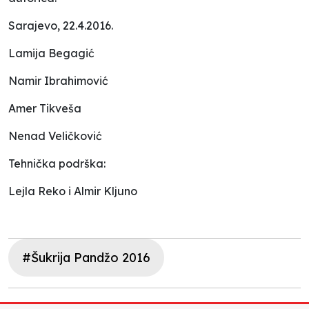
Sarajevo, 22.4.2016.
Lamija Begagić
Namir Ibrahimović
Amer Tikveša
Nenad Veličković
Tehnička podrška:
Lejla Reko i Almir Kljuno
#Šukrija Pandžo 2016