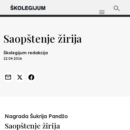
Saopštenje žirija
Školegijum redakcija
22.04.2016
Nagrada Šukrija Pandžo
Saopštenje žirija