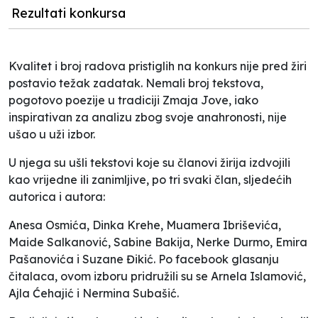
Rezultati konkursa
Kvalitet i broj radova pristiglih na konkurs nije pred žiri
postavio težak zadatak. Nemali broj tekstova,
pogotovo poezije u tradiciji Zmaja Jove, iako
inspirativan za analizu zbog svoje anahronosti, nije
ušao u uži izbor.
U njega su ušli tekstovi koje su članovi žirija izdvojili
kao vrijedne ili zanimljive, po tri svaki član, sljedećih
autorica i autora:
Anesa Osmića, Dinka Krehe, Muamera Ibriševića,
Maide Salkanović, Sabine Bakija, Nerke Durmo, Emira
Pašanovića i Suzane Đikić. Po facebook glasanju
čitalaca, ovom izboru pridružili su se Arnela Islamović,
Ajla Ćehajić i Nermina Subašić.