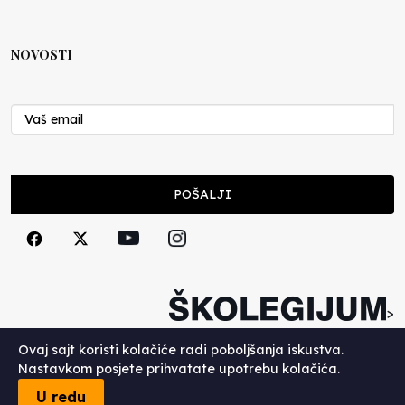
NOVOSTI
POŠALJI
>
Copyright (c) 2026. Školegijum.
Ovaj sajt koristi kolačiće radi poboljšanja iskustva.
Nastavkom posjete prihvatate upotrebu kolačića.
U redu