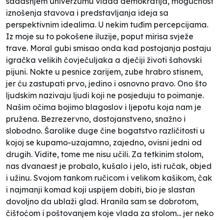
sadašnjem univerzumu vlada demokratija, mogućnost
iznošenja stavova i predstavljanja ideja sa
perspektivnim idealima. U nekim tuđim percepcijama.
Iz moje su to pokošene iluzije, poput mirisa svježe
trave. Moral gubi smisao onda kad postojanja postaju
igračka velikih čovječuljaka a dječiji životi šahovski
pijuni. Nokte u pesnice zarijem, zube hrabro stisnem,
jer ću zastupati prvo, jedino i osnovno pravo. Ono što
ljudskim nazivaju ljudi koji ne posjeduju to poimanje.
Našim očima bojimo blagoslov i ljepotu koja nam je
pružena. Bezrezervno, dostojanstveno, snažno i
slobodno. Šarolike duge čine bogatstvo različitosti u
kojoj se kupamo-uzajamno, zajedno, ovisni jedni od
drugih. Vidite, tome me nisu učili. Za tetkinim stolom,
nas dvanaest je probalo, kušalo i jelo, isti ručak, objed
i užinu. Svojom tankom ručicom i velikom kašikom, čak
i najmanji komad koji uspijem dobiti, bio je slastan
dovoljno da ublaži glad. Hranila sam se dobrotom,
čištoćom i poštovanjem koje vlada za stolom... jer neko