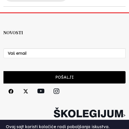
NOVOSTI
POŠALJI
>
Copyright (c) 2026. Školegijum.
Ovaj sajt koristi kolačiće radi poboljšanja iskustva.