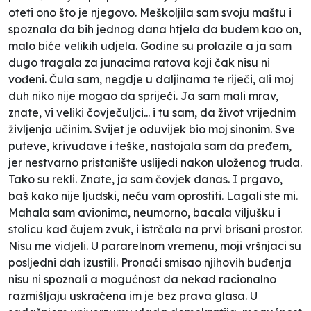
oteti ono što je njegovo. Meškoljila sam svoju maštu i
spoznala da bih jednog dana htjela da budem kao on,
malo biće velikih udjela. Godine su prolazile a ja sam
dugo tragala za junacima ratova koji čak nisu ni
vođeni. Čula sam, negdje u daljinama te riječi, ali moj
duh niko nije mogao da spriječi. Ja sam mali mrav,
znate, vi veliki čovječuljci... i tu sam, da život vrijednim
življenja učinim. Svijet je oduvijek bio moj sinonim. Sve
puteve, krivudave i teške, nastojala sam da pređem,
jer nestvarno pristanište uslijedi nakon uloženog truda.
Tako su rekli. Znate, ja sam čovjek danas. I prgavo,
baš kako nije ljudski, neću vam oprostiti. Lagali ste mi.
Mahala sam avionima, neumorno, bacala viljušku i
stolicu kad čujem zvuk, i istrčala na prvi brisani prostor.
Nisu me vidjeli. U pararelnom vremenu, moji vršnjaci su
posljedni dah izustili. Pronaći smisao njihovih buđenja
nisu ni spoznali a mogućnost da nekad racionalno
razmišljaju uskraćena im je bez prava glasa. U