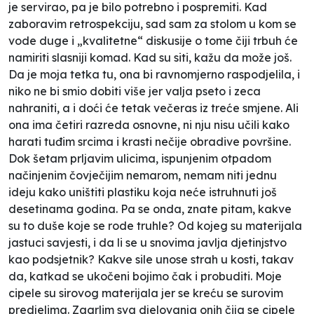
je servirao, pa je bilo potrebno i pospremiti. Kad
zaboravim retrospekciju, sad sam za stolom u kom se
vode duge i „kvalitetne“ diskusije o tome čiji trbuh će
namiriti slasniji komad. Kad su siti, kažu da može još.
Da je moja tetka tu, ona bi ravnomjerno raspodjelila, i
niko ne bi smio dobiti više jer valja pseto i zeca
nahraniti, a i doći će tetak večeras iz treće smjene. Ali
ona ima četiri razreda osnovne, ni nju nisu učili kako
harati tuđim srcima i krasti nečije obradive površine.
Dok šetam prljavim ulicima, ispunjenim otpadom
načinjenim čovječijim nemarom, nemam niti jednu
ideju kako uništiti plastiku koja neće istruhnuti još
desetinama godina. Pa se onda, znate pitam, kakve
su to duše koje se rode truhle? Od kojeg su materijala
jastuci savjesti, i da li se u snovima javlja djetinjstvo
kao podsjetnik? Kakve sile unose strah u kosti, takav
da, katkad se ukočeni bojimo čak i probuditi. Moje
cipele su sirovog materijala jer se kreću se surovim
predjelima. Zagrlim sva djelovanja onih čija se cipele