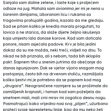
Sanjala sam doline zelene,
i laste koje s proljećem
odlaze na jug. Mahala sam avionima jer mi je nena u
šarenim dimijama, izboranom licu i rukama sa
tragovima prohujalih godina, kazala da me gledaju.
Sad se pitam koliko je knedla morala progutati, ta
lavica a ne starica, da slaže dijete željno iskušenja
koja umjesto lala donose korove. Kad sam doticala
ponore, nisam osjećala padove. Krv je bila jedini
dokaz da su me možda, neki treći, vidjeli na dnu. To
nikad ne bih priznala, ali s nebom, tada bih sklopila
pakt. Šapnem tiho u snenim jutrima da obećanje do
danas ispunjavam. Dok se vjetar vijorio snagom mog
postojanja, često bih na drvenom stoliću, razmišljala
koliko ljestvi mi je potrebno da se popnem kod mog
„drugara“. Neograničene razmjere su se prožimale do
zamišljenih krajnosti, i taman kad sam poželjela da
smetnem misli, mali crni mrav mi zagolica desnu nogu.
Posmatrajući kako vrijedno nosi svoj „plijen“, užurbano
prateći svoje isprepletenu linije, kao da mu neko želi