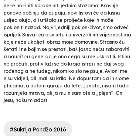
neće načiniti korake niti jednim stazama. Krošnje
ponovo počinju da pupaju, novi listovi će da kisnu
usljed oluja, ali utišalo se proljeće koje ih može
pokloniti nazad. Najvrijedniji poklon-život, smo odveć
isprljali. Snivat ću o svijetu i univerzalnim vrijednostima
koje neće ukaljati obraz moje domovine. Strasno ću
šetati i ne bojim se prestati, baš jasno neću zaboraviti
a naučit ću generacije ono čega su me uskratili. Istinu
ne prećuti, protiv laži se do kraja istrpi i ne daj svog
rođenog a ne tuđeg, nikom ko zlo ne psuje. Avioni me
nisu vidjeli, ali imali su krila. Ne dopuštam da ih slome
pticama, a potom guraju da lete. I znate, nisam tada
razumjela mrava, ali ja mu nisam otela „plijen“. Oni
jesu, našu mladost.
#Šukrija Pandžo 2016