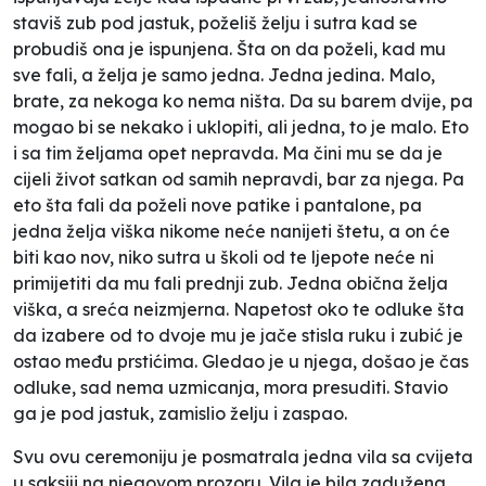
staviš zub pod jastuk, poželiš želju i sutra kad se
probudiš ona je ispunjena. Šta on da poželi, kad mu
sve fali, a želja je samo jedna. Jedna jedina. Malo,
brate, za nekoga ko nema ništa. Da su barem dvije, pa
mogao bi se nekako i uklopiti, ali jedna, to je malo. Eto
i sa tim željama opet nepravda. Ma čini mu se da je
cijeli život satkan od samih nepravdi, bar za njega. Pa
eto šta fali da poželi nove patike i pantalone, pa
jedna želja viška nikome neće nanijeti štetu, a on će
biti kao nov, niko sutra u školi od te ljepote neće ni
primijetiti da mu fali prednji zub. Jedna obična želja
viška, a sreća neizmjerna. Napetost oko te odluke šta
da izabere od to dvoje mu je jače stisla ruku i zubić je
ostao među prstićima. Gledao je u njega, došao je čas
odluke, sad nema uzmicanja, mora presuditi. Stavio
ga je pod jastuk, zamislio želju i zaspao.
Svu ovu ceremoniju je posmatrala jedna vila sa cvijeta
u saksiji na njegovom prozoru. Vila je bila zadužena