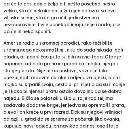
da će ta posljednja želja biti nešto posebno, nešto
veliko, što će nekako obilježiti njen odlazak sa ove
vilinske scene, što će ga učiti jedinstvenim i
nezaboravnim. I vile ponekad imaju želje i nadaju se
da će ih neko ispuniti.
Amer se rodio u skromnoj porodici, tako reći bliže
sirotinji nego nekoj imaštinji, nisu do sada nikada legli
gladni, ali poprilično puta su bili na ivici toga. Otac je
naporno radio da prehrani porodicu, majku, njega i
starijeg brata. Nije birao poslove, važno je bilo
obezbijediti redovne obroke i odjeću za djecu, a on i
majka su krparili svoju, često bi primijetio da su i manje
jeli kako bi njemu i bratu ostalo dovoljno da se dobro
najedu. Bližio se polazak u školu, to je roditeljima
zadavalo dodatne brige, jer jedva su opremali i brata,
a evo i on kreće u prvi razred. Dok su njegovi vršnjaci
odlazili u grad da se spreme za početak školovanja,
kupujući novu odjeću, on navikao da nosi ono što je