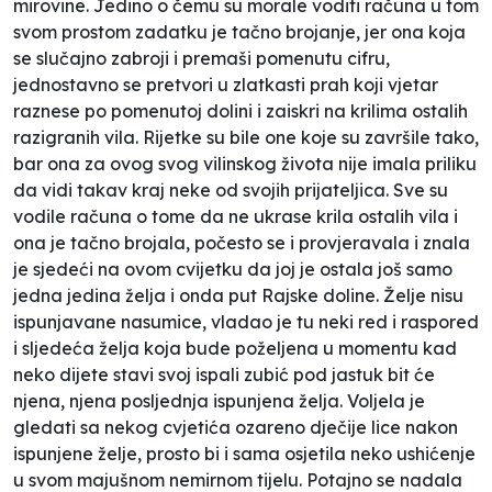
mirovine. Jedino o čemu su morale voditi računa u tom
svom prostom zadatku je tačno brojanje, jer ona koja
se slučajno zabroji i premaši pomenutu cifru,
jednostavno se pretvori u zlatkasti prah koji vjetar
raznese po pomenutoj dolini i zaiskri na krilima ostalih
razigranih vila. Rijetke su bile one koje su završile tako,
bar ona za ovog svog vilinskog života nije imala priliku
da vidi takav kraj neke od svojih prijateljica. Sve su
vodile računa o tome da ne ukrase krila ostalih vila i
ona je tačno brojala, počesto se i provjeravala i znala
je sjedeći na ovom cvijetku da joj je ostala još samo
jedna jedina želja i onda put Rajske doline. Želje nisu
ispunjavane nasumice, vladao je tu neki red i raspored
i sljedeća želja koja bude poželjena u momentu kad
neko dijete stavi svoj ispali zubić pod jastuk bit će
njena, njena posljednja ispunjena želja. Voljela je
gledati sa nekog cvjetića ozareno dječije lice nakon
ispunjene želje, prosto bi i sama osjetila neko ushićenje
u svom majušnom nemirnom tijelu. Potajno se nadala