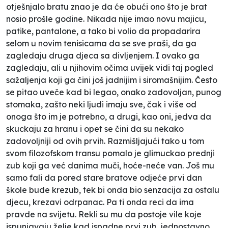
otješnjalo bratu znao je da će obući ono što je brat
nosio prošle godine. Nikada nije imao novu majicu,
patike, pantalone, a tako bi volio da propadarira
selom u novim tenisicama da se sve praši, da ga
zagledaju druga djeca sa divljenjem. I ovako ga
zagledaju, ali u njihovim očima uvijek vidi taj pogled
sažaljenja koji ga čini još jadnijim i siromašnijim. Često
se pitao uveče kad bi legao, onako zadovoljan, punog
stomaka, zašto neki ljudi imaju sve, čak i više od
onoga što im je potrebno, a drugi, kao oni, jedva da
skuckaju za hranu i opet se čini da su nekako
zadovoljniji od ovih prvih. Razmišljajući tako u tom
svom filozofskom transu pomalo je glimuckao prednji
zub koji ga već danima muči, hoće-neće van. Još mu
samo fali da pored stare bratove odjeće prvi dan
škole bude krezub, tek bi onda bio senzacija za ostalu
djecu, krezavi odrpanac. Pa ti onda reci da ima
pravde na svijetu. Rekli su mu da postoje vile koje
ispunjavaju želje kad ispadne prvi zub, jednostavno