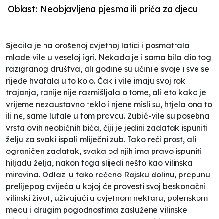
Oblast: Neobjavljena pjesma ili priča za djecu
Sjedila je na orošenoj cvjetnoj latici i posmatrala
mlade vile u veseloj igri. Nekada je i sama bila dio tog
razigranog društva, ali godine su učinile svoje i sve se
rijeđe hvatala u to kolo. Čak i vile imaju svoj rok
trajanja, ranije nije razmišljala o tome, ali eto kako je
vrijeme nezaustavno teklo i njene misli su, htjela ona to
ili ne, same lutale u tom pravcu. Zubić-vile su posebna
vrsta ovih neobičnih bića, čiji je jedini zadatak ispuniti
želju za svaki ispali mliječni zub. Tako reći prost, ali
ograničen zadatak, svaka od njih ima pravo ispuniti
hiljadu želja, nakon toga slijedi nešto kao vilinska
mirovina. Odlazi u tako rečeno Rajsku dolinu, prepunu
prelijepog cvijeća u kojoj će provesti svoj beskonačni
vilinski život, uživajući u cvjetnom nektaru, polenskom
medu i drugim pogodnostima zaslužene vilinske