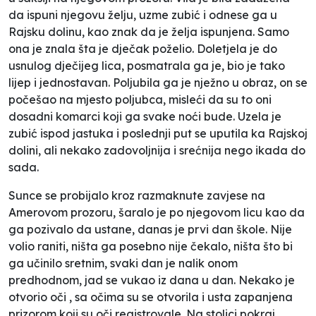
da ispuni njegovu želju, uzme zubić i odnese ga u
Rajsku dolinu, kao znak da je želja ispunjena. Samo
ona je znala šta je dječak poželio. Doletjela je do
usnulog dječijeg lica, posmatrala ga je, bio je tako
lijep i jednostavan. Poljubila ga je nježno u obraz, on se
počešao na mjesto poljubca, misleći da su to oni
dosadni komarci koji ga svake noći bude. Uzela je
zubić ispod jastuka i poslednji put se uputila ka Rajskoj
dolini, ali nekako zadovoljnija i srećnija nego ikada do
sada.
Sunce se probijalo kroz razmaknute zavjese na
Amerovom prozoru, šaralo je po njegovom licu kao da
ga pozivalo da ustane, danas je prvi dan škole. Nije
volio raniti, ništa ga posebno nije čekalo, ništa što bi
ga učinilo sretnim, svaki dan je nalik onom
predhodnom, jad se vukao iz dana u dan. Nekako je
otvorio oči , sa očima su se otvorila i usta zapanjena
prizorom koji su oči registrovale. Na stolici pokraj