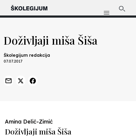
Doživljaji miša Šiša
Školegijum redakcija
07.07.2017
Amina Delić-Zimić
Doživljaji miša Šiša