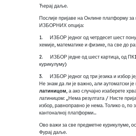
Ћерај даље.
Послије пријаве на Онлине платформу за 
ИЗБОРНИХ опција
:
1.
ИЗБОР једног од четрдесет шест пону
хемије, математике и физике, па све до р
2.
ИЗБОР једне од шест картица, од ПК
курикулуму)
3.
ИЗБОР једног од три језика и избор ј
Не знам да ли је важно, али аутоматски ј
латиницом
, а ако случајно изаберете хрв
латиницом:
„
Нема резултата / Нисте приј
избор, равноправно је нема. Толико о
,
по 
кантоналној платформи
...
Ово важи за све предметне курикулуме, ос
Фурај даље.