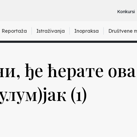
Konkursi
Reportaža
Istraživanja
Inopraksa
Društvene 
и, ђе ћерате ова
лум)јак (1)