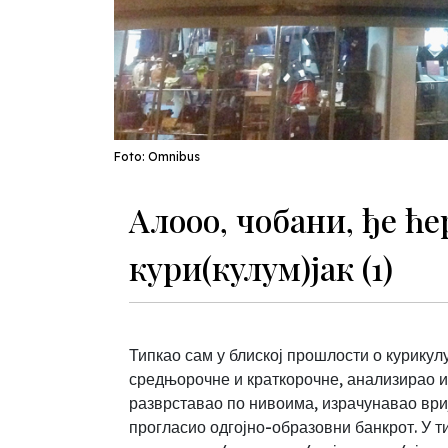
Foto: Omnibus
Алооо, чобани, ђе ће
кури(кулум)јак (1)
Типкао сам у блиској прошлости о курикулу
средњорочне и краткорочне, анализирао и
разврставао по нивоима, израчунавао ври
прогласио одгојно-образовни банкрот. У 