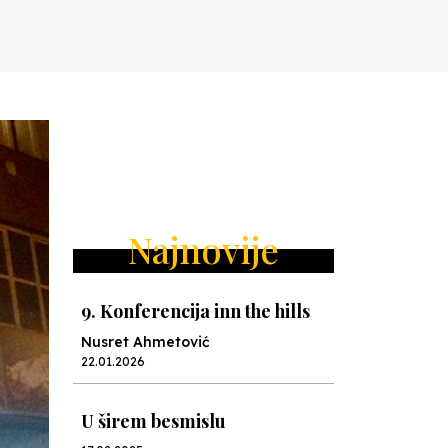
Najnovije
9. Konferencija inn the hills
Nusret Ahmetović
22.01.2026
U širem besmislu