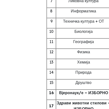
7
Ликовна култура
8
Информатика
9
Техничка култура + ОТ
10
Биологија
11
Географија
12
Физика
13
Хемија
14
Природа
15
Друштво
16
Вјеронаук/е – ИЗБОРНО
Здрави животни стилови
17
ИЗБОРНО