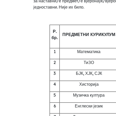
за наставни/е предмет/е вјеронаук/вјеро
једноставни
. Није их било.
Р.
ПРЕДМЕТНИ КУРИКУЛУМ
бр.
1
Математика
2
ТиЗО
3
БЈК, ХЈК, СЈК
4
Хисторија
5
Музичка култура
6
Енглески језик