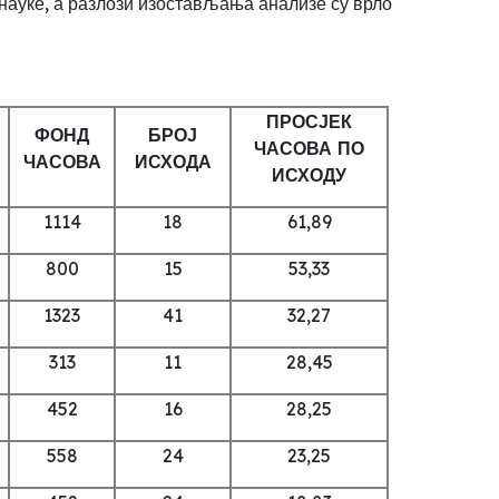
науке, а разлози изостављања анализе су врло
ПРОСЈЕК
ФОНД
БРОЈ
ЧАСОВА ПО
ЧАСОВА
ИСХОДА
ИСХОДУ
1114
18
61,89
800
15
53,33
1323
41
32,27
313
11
28,45
452
16
28,25
558
24
23,25