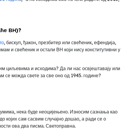
аће ВН)?
то
,
бискуп, ђакон, презбитер или свећеник, ефендија,
имам и свећеник и остали ВН који нису конститутивни у
ким циљевима и исходима? Да ли нас освјештавају или
ам се можда свете за све оно од 1945.
године?
умима, нека буде неоцијењено. Износим сазнања као
о којих сам сасвим случајно дошао, а ради се о
ности ова два писма. Светоправна.