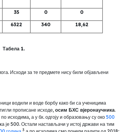
35
0
0
6322
340
18,62
Табела 1.
злога. Исходи за те предмете нису били објављени
вници водили и воде борбу како би са ученицима
стигли прописане исходе,
осим БХС вјеронаучника
.
по исходима, а у бх
. одгоју и образовању су око
500
ека је 500. Остали настављачи у истој држави на тим
3
00 година
,
а по исходима смо почели радити од 2018
;