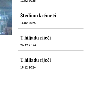
17.02.2025
Štedimo krčmeći
11.02.2025
U hiljadu riječi
26.12.2024
U hiljadu riječi
19.12.2024
U hiljadu riječi
13.12.2024
U hiljadu riječi
05.12.2024