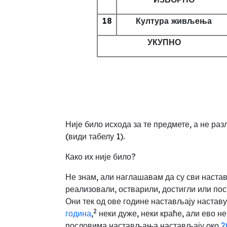
18
Култура живљења
УКУПНО
Није било исхода за те предмете, а не ра
(види табелу 1).
Како их није било?
Не знам, али наглашавам да су сви наста
реализовали, остварили, достигли или по
Они тек од ове године настављају наставу 
2
година
,
неки дуже,
неки краће, али ево н
пословима настављања настављају око
2