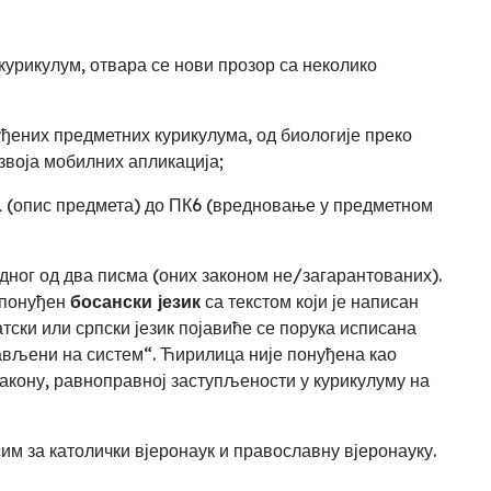
курикулум, отвара се нови прозор са неколико
ђених предметних курикулума, од биологије преко
азвоја мобилних апликација
;
1 (опис предмета) до ПК6 (вредновање у предметном
едног од два писма (оних законом не/загарантованих).
е понуђен
босански језик
са текстом који је написан
атски или српски језик појавиће се порука исписана
ављени на систем“. Ћирилица није понуђена као
закону, равноправној заступљености у курикулуму на
им за католички вјеронаук и православну вјеронауку.