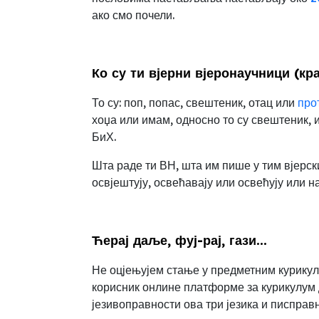
ако смо почели.
Ко су ти вјерни вјеронаучници (кр
То су: поп, попас, свештеник, отац или
про
хоџа или имам, односно то су свештеник, 
БиХ.
Шта раде ти ВН, шта им пише у тим вјерс
освјештују, освећавају или освећују или н
Ћерај даље, фуј-рај, гази...
Не оцјењујем стање у предметним курикул
корисник
онлине платформе за курикулум д
језивоправности ова три језика и писправ