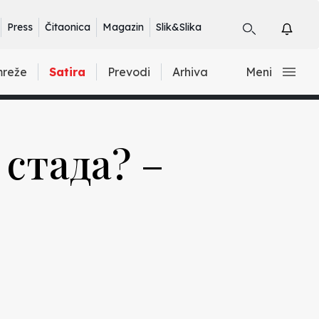
Press
Čitaonica
Magazin
Slik&Slika
mreže
Satira
Prevodi
Arhiva
Meni
 стада? –