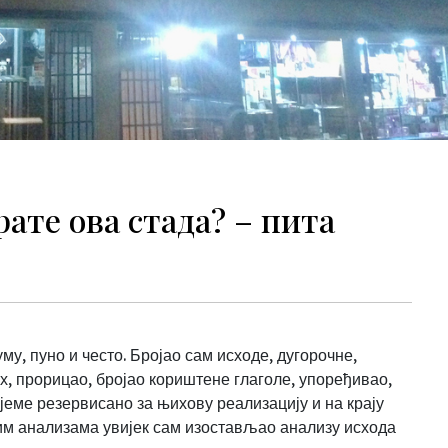
рате ова стада? – пита
му, пуно и често. Бројао сам исходе, дугорочне,
х, прорицао, бројао кориштене глаголе, упоређивао,
јеме резервисано за њихову реализацију и на крају
тим анализама увијек сам изостављао анализу исхода