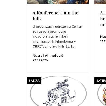
9. Konferencija inn the
Ал
hills
ће
пи
U organizaciji udruženja Centar
za razvoj i promociju
inovatorstva, tehnike i
Nus
informacionih tehnologija –
13.1
CRPIT, u hotelu Hills 21. 1....
Nusret Ahmetović
22.01.2026
SATIRA
SATIR