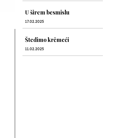
U širem besmislu
17.02.2025
Štedimo krčmeći
11.02.2025
U hiljadu riječi
26.12.2024
U hiljadu riječi
19.12.2024
U hiljadu riječi
13.12.2024