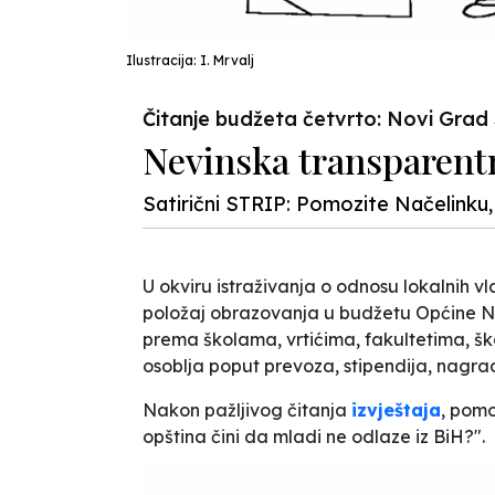
Ilustracija: I. Mrvalj
Čitanje budžeta četvrto: Novi Grad
Nevinska transparent
Satirični STRIP: Pomozite Načelinku
U okviru istraživanja o odnosu lokalnih v
položaj obrazovanja u budžetu Općine No
prema školama, vrtićima, fakultetima, šk
osoblja poput prevoza, stipendija, nagrada
Nakon pažljivog čitanja
izvještaja
, pomo
opština čini da mladi ne odlaze iz BiH?".