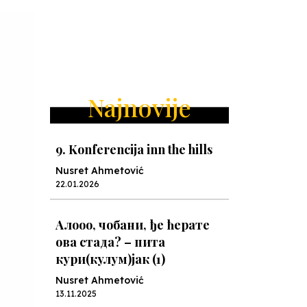
Najnovije
9. Konferencija inn the hills
Nusret Ahmetović
22.01.2026
Алооо, чобани, ђе ћерате
ова стада? – пита
кури(кулум)јак (1)
Nusret Ahmetović
13.11.2025