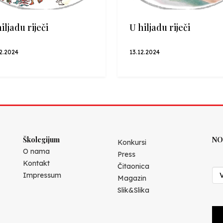
iljadu riječi
U hiljadu riječi
2.2024
13.12.2024
Školegijum
NO
Konkursi
O nama
Press
Kontakt
Čitaonica
Impressum
Magazin
Slik&Slika