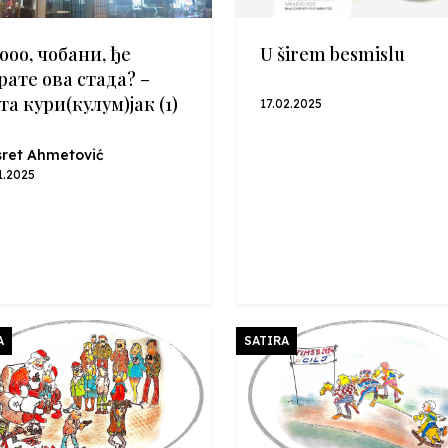
ооо, чобани, ђе
U širem besmislu
рате ова стада? –
та кури(кулум)јак (1)
17.02.2025
ret Ahmetović
1.2025
A
SATIRA