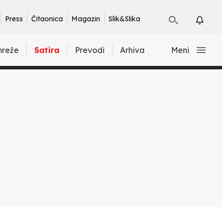
Press
Čitaonica
Magazin
Slik&Slika
mreže
Satira
Prevodi
Arhiva
Meni