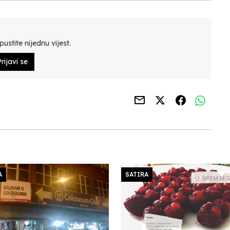
ustite nijednu vijest.
rijavi se
A
SATIRA