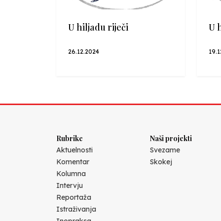
U hiljadu riječi
U h
26.12.2024
19.1
Rubrike
Naši projekti
Aktuelnosti
Svezame
Komentar
Skokej
Kolumna
Intervju
Reportaža
Istraživanja
Inopraksa