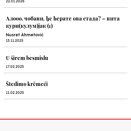
22.01.2026
Алооо, чобани, ђе ћерате ова стада? – пита
кури(кулум)јак (1)
Nusret Ahmetović
13.11.2025
U širem besmislu
17.02.2025
Štedimo krčmeći
11.02.2025
U hiljadu riječi
26.12.2024