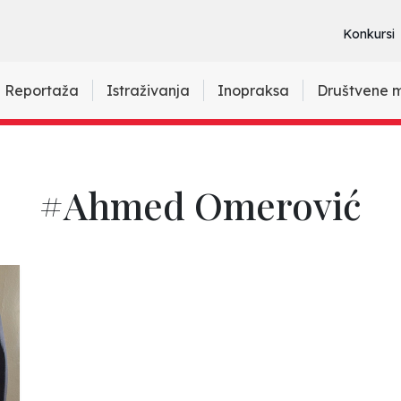
Konkursi
Reportaža
Istraživanja
Inopraksa
Društvene 
#Ahmed Omerović