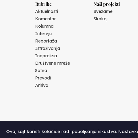
Rubrike
Naši projekti
Aktuelnosti
Svezame
Komentar
Skokej
Kolumna
Intervju
Reportaža
Istraživanja
Inopraksa
Društvene mreže
Satira
Prevodi
Arhiva
Ovaj sajt koristi kolačiće radi poboljšanja iskustva. Nastav