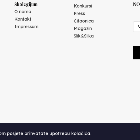
Školegijum
NO
Konkursi
O nama
Press
Kontakt
Čitaonica
Impressum
Magazin
Slik&Slika
kom posjete prihvatate upotrebu kolačića.