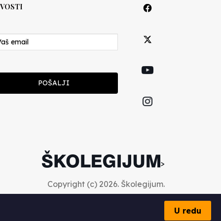
VOSTI
POŠALJI
>
Copyright (c) 2026. Školegijum.
U redu