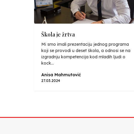
Škola je žrtva
Mi smo imali prezentaciju jednog programa
koji se provodi u deset škola, a odnosi se na
izgradnju kompetencija kod mladih ljudi o
kock...
Anisa Mahmutović
27.03.2024