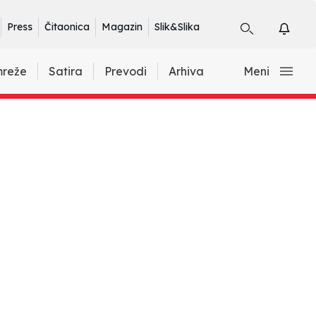
Press
Čitaonica
Magazin
Slik&Slika
mreže
Satira
Prevodi
Arhiva
Meni