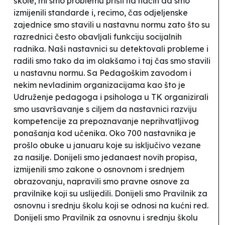
škole, mi smo problemu prišli na način da smo
izmijenili standarde i, recimo, čas odjeljenske
zajednice smo stavili u nastavnu normu zato što su
razrednici često obavljali funkciju socijalnih
radnika. Naši nastavnici su detektovali probleme i
radili smo tako da im olakšamo i taj čas smo stavili
u nastavnu normu. Sa Pedagoškim zavodom i
nekim nevladinim organizacijama kao što je
Udruženje pedagoga i psihologa u TK organizirali
smo usavršavanje s ciljem da nastavnici razviju
kompetencije za prepoznavanje neprihvatljivog
ponašanja kod učenika. Oko 700 nastavnika je
prošlo obuke u januaru koje su isključivo vezane
za nasilje. Donijeli smo jedanaest novih propisa,
izmijenili smo zakone o osnovnom i srednjem
obrazovanju, napravili smo pravne osnove za
pravilnike koji su uslijedili. Donijeli smo Pravilnik za
osnovnu i srednju školu koji se odnosi na kućni red.
Donijeli smo Pravilnik za osnovnu i srednju školu