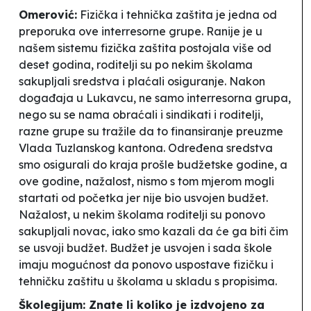
Omerović:
Fizička i tehnička zaštita je jedna od
preporuka ove interresorne grupe. Ranije je u
našem sistemu fizička zaštita postojala više od
deset godina, roditelji su po nekim školama
sakupljali sredstva i plaćali osiguranje. Nakon
događaja u Lukavcu, ne samo interresorna grupa,
nego su se nama obraćali i sindikati i roditelji,
razne grupe su tražile da to finansiranje preuzme
Vlada Tuzlanskog kantona. Određena sredstva
smo osigurali do kraja prošle budžetske godine, a
ove godine, nažalost, nismo s tom mjerom mogli
startati od početka jer nije bio usvojen budžet.
Nažalost, u nekim školama roditelji su ponovo
sakupljali novac, iako smo kazali da će ga biti čim
se usvoji budžet. Budžet je usvojen i sada škole
imaju mogućnost da ponovo uspostave fizičku i
tehničku zaštitu u školama u skladu s propisima.
Školegijum: Znate li koliko je izdvojeno za