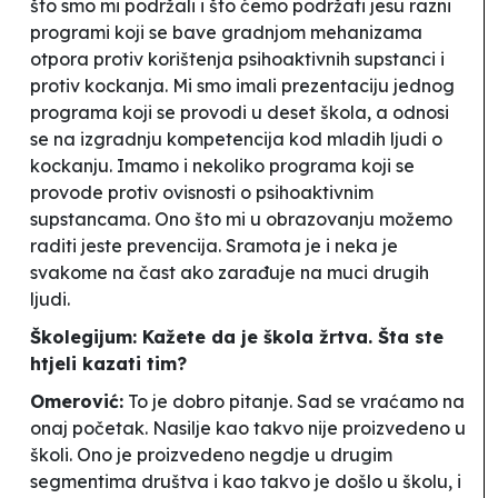
što smo mi podržali i što ćemo podržati jesu razni
programi koji se bave gradnjom mehanizama
otpora protiv korištenja psihoaktivnih supstanci i
protiv kockanja. Mi smo imali prezentaciju jednog
programa koji se provodi u deset škola, a odnosi
se na izgradnju kompetencija kod mladih ljudi o
kockanju. Imamo i nekoliko programa koji se
provode protiv ovisnosti o psihoaktivnim
supstancama. Ono što mi u obrazovanju možemo
raditi jeste prevencija. Sramota je i neka je
svakome na čast ako zarađuje na muci drugih
ljudi.
Školegijum: Kažete da je škola žrtva. Šta ste
htjeli kazati tim?
Omerović:
To je dobro pitanje. Sad se vraćamo na
onaj početak. Nasilje kao takvo nije proizvedeno u
školi. Ono je proizvedeno negdje u drugim
segmentima društva i kao takvo je došlo u školu, i