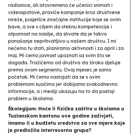
radionice, ali istovremeno će učenici snimati i
videospotove, praviće kampanje kroz društvene
mreže, posjetiće značajne institucije koje se ovim
bave, a sve s ciljem da steknu kompetencije i
otpornost na nasilje, da shvate da je takvo
ponašanje neprihvatljivo u našem društvu. I mi
nećemo tu stati, planiramo aktivnosti i za april i za
maj. Mi ćemo javnost upoznati sa svim što se
događa. Tražićemo od društva da široko djeluje
prema ovom segmentu. Ovaj mjesec je samo
početak. Mi ćemo nastojati da se s ovim
problemom suočimo jer dobijamo svakodnevno
informacije, a i mediji ukazuju na to da postoji
problem u školama.
Školegijum: Hoće li fizička zaštita u školama u
Tuzlanskom kantonu ove godine zaživjeti,
imamo li u budžetu sredstva za sve mjere koje
je predložila interresorna grupa?