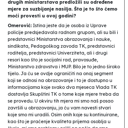
drugih ministarstava predložili su određene
mjere za suzbijanje nasilja. Šta je to što ćemo
moći provesti u ovoj godini?
Omerović:
Istina jeste da je osoba iz Uprave
policije predsjedavala radnom grupom, ali su bili i
predstavnici Ministarstva obrazovanja i nauke,
sindikata, Pedagoškog zavoda TK, predstavnici
roditelja, predstavnici Univerziteta, ali i drugi
resori kao što je socijalni rad, pravosuđe,
Ministarstvo zdravstva i MUP. Bilo je to jedno široko
tijelo. Ja ću se ovdje ograničiti na onaj segment
koji se odnosi na obrazovanje i to je dostupno u
informacijama koje svako dva mjeseca Vlada TK
dostavlja Skupštini TK o tome koje mjere treba da
se provedu. U okviru tih mjera mi smo naš posao
završili u obrazovanju, ja ću vam navesti stvari
koje smo mi uradili. Osim onih koje su kontinuirane,
kao što je praćenje kvaliteta prijema osoblja u