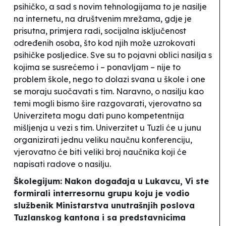
psihičko, a sad s novim tehnologijama to je nasilje
na internetu, na društvenim mrežama, gdje je
prisutna, primjera radi, socijalna isključenost
određenih osoba, što kod njih može uzrokovati
psihičke posljedice. Sve su to pojavni oblici nasilja s
kojima se susrećemo i – ponavljam – nije to
problem škole, nego to dolazi svana u škole i one
se moraju suočavati s tim. Naravno, o nasilju kao
temi mogli bismo šire razgovarati, vjerovatno sa
Univerziteta mogu dati puno kompetentnija
mišljenja u vezi s tim. Univerzitet u Tuzli će u junu
organizirati jednu veliku naučnu konferenciju,
vjerovatno će biti veliki broj naučnika koji će
napisati radove o nasilju.
Školegijum: Nakon događaja u Lukavcu, Vi ste
formirali interresornu grupu koju je vodio
službenik Ministarstva unutrašnjih poslova
Tuzlanskog kantona i sa predstavnicima