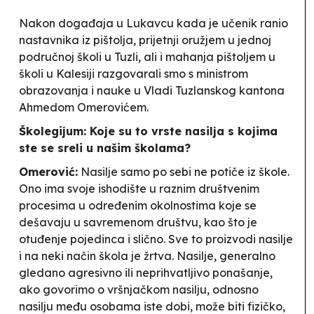
Nakon događaja u Lukavcu kada je učenik ranio
nastavnika iz pištolja, prijetnji oružjem u jednoj
područnoj školi u Tuzli, ali i
mahanja
pištoljem u
školi u Kalesiji razgovarali smo s ministrom
obrazovanja i nauke u Vladi Tuzlanskog kantona
Ahmedom Omerovićem.
Školegijum: Koje su to vrste nasilja s kojima
ste se sreli u našim školama?
Omerović:
Nasilje samo po sebi ne potiče iz škole.
Ono ima svoje ishodište u raznim društvenim
procesima u određenim okolnostima koje se
dešavaju u savremenom društvu, kao što je
otuđenje pojedinca i slično. Sve to proizvodi nasilje
i na neki način škola je žrtva. Nasilje, generalno
gledano agresivno ili neprihvatljivo ponašanje,
ako govorimo o vršnjačkom nasilju, odnosno
nasilju među osobama iste dobi, može biti fizičko,