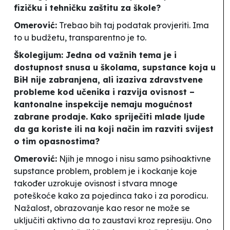
fizičku i tehničku zaštitu za škole?
Omerović:
Trebao bih taj podatak provjeriti. Ima
to u budžetu, transparentno je to.
Školegijum: Jedna od važnih tema je i
dostupnost
snusa u školama, supstance koja u
BiH nije zabranjena, ali izaziva zdravstvene
probleme kod učenika i razvija ovisnost –
kantonalne inspekcije nemaju mogućnost
zabrane prodaje. Kako spriječiti mlade ljude
da ga koriste ili na koji način im razviti svijest
o tim opasnostima?
Omerović:
Njih je mnogo i nisu samo psihoaktivne
supstance problem, problem je i kockanje koje
također uzrokuje ovisnost i stvara mnoge
poteškoće kako za pojedinca tako i za porodicu.
Nažalost, obrazovanje kao resor ne može se
uključiti aktivno da to zaustavi kroz represiju. Ono