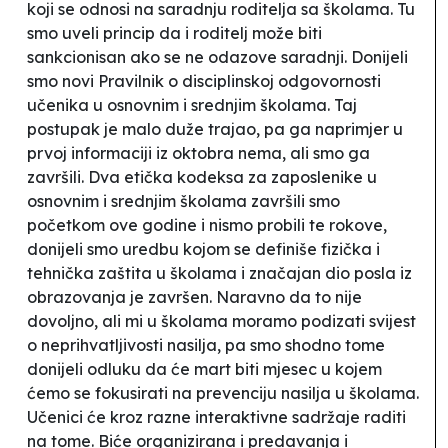
koji se odnosi na saradnju roditelja sa školama. Tu
smo uveli princip da i roditelj može biti
sankcionisan ako se ne odazove saradnji. Donijeli
smo novi Pravilnik o disciplinskoj odgovornosti
učenika u osnovnim i srednjim školama. Taj
postupak je malo duže trajao, pa ga naprimjer u
prvoj informaciji iz oktobra nema, ali smo ga
završili. Dva etička kodeksa za zaposlenike u
osnovnim i srednjim školama završili smo
početkom ove godine i nismo probili te rokove,
donijeli smo uredbu kojom se definiše fizička i
tehnička zaštita u školama i značajan dio posla iz
obrazovanja je završen. Naravno da to nije
dovoljno, ali mi u školama moramo podizati svijest
o neprihvatljivosti nasilja, pa smo shodno tome
donijeli odluku da će mart biti mjesec u kojem
ćemo se fokusirati na prevenciju nasilja u školama.
Učenici će kroz razne interaktivne sadržaje raditi
na tome. Biće organizirana i predavanja i