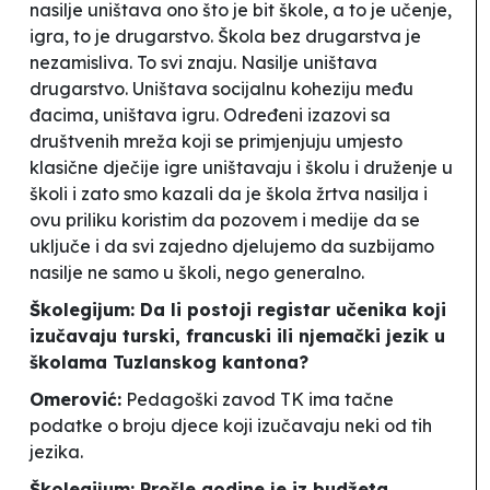
nasilje uništava ono što je bit škole, a to je učenje,
igra, to je drugarstvo. Škola bez drugarstva je
nezamisliva. To svi znaju. Nasilje uništava
drugarstvo. Uništava socijalnu koheziju među
đacima, uništava igru. Određeni izazovi sa
društvenih mreža koji se primjenjuju umjesto
klasične dječije igre uništavaju i školu i druženje u
školi i zato smo kazali da je škola žrtva nasilja i
ovu priliku koristim da pozovem i medije da se
uključe i da svi zajedno djelujemo da suzbijamo
nasilje ne samo u školi, nego generalno.
Školegijum: Da li postoji registar učenika koji
izučavaju turski, francuski ili njemački jezik u
školama Tuzlanskog kantona?
Omerović:
Pedagoški zavod TK ima tačne
podatke o broju djece koji izučavaju neki od tih
jezika.
Školegijum: Prošle godine je iz budžeta