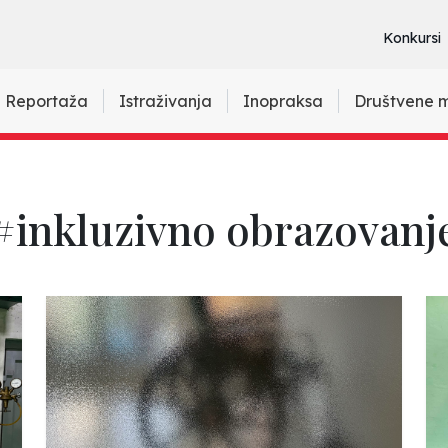
Konkursi
Reportaža
Istraživanja
Inopraksa
Društvene 
#inkluzivno obrazovanj