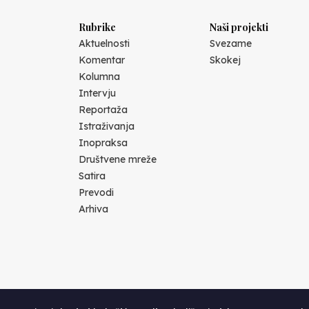
Rubrike
Naši projekti
Aktuelnosti
Svezame
Komentar
Skokej
Kolumna
Intervju
Reportaža
Istraživanja
Inopraksa
Društvene mreže
Satira
Prevodi
Arhiva