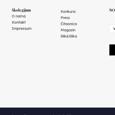
Školegijum
NO
Konkursi
O nama
Press
Kontakt
Čitaonica
Impressum
Magazin
Slik&Slika