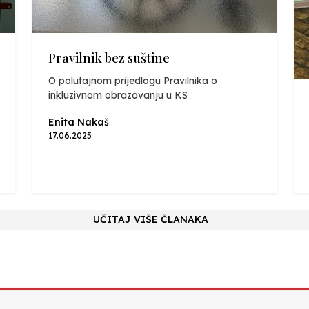
Pravilnik bez suštine
O polutajnom prijedlogu Pravilnika o
inkluzivnom obrazovanju u KS
Enita Nakaš
17.06.2025
UČITAJ VIŠE ČLANAKA