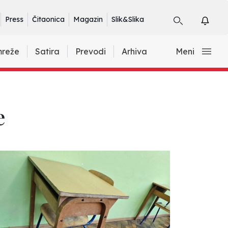
Press
Čitaonica
Magazin
Slik&Slika
mreže
Satira
Prevodi
Arhiva
Meni
e