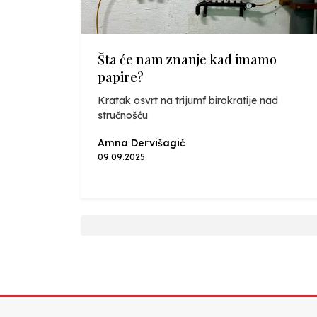
Šta će nam znanje kad imamo
papire?
Kratak osvrt na trijumf birokratije nad
stručnošću
Amna Dervišagić
09.09.2025