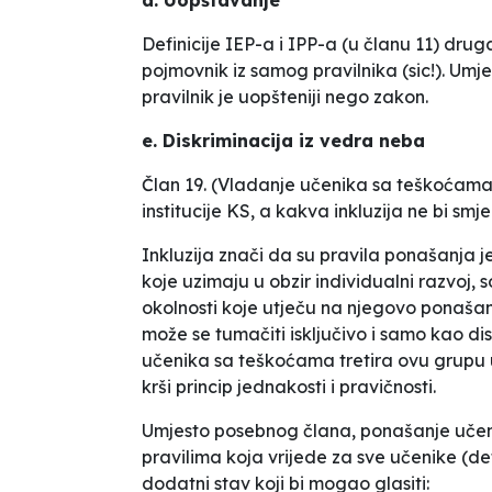
Definicije IEP-a i IPP-a (u članu 11) drug
pojmovnik iz samog pravilnika (sic!). Umje
pravilnik je uopšteniji nego zakon.
e. Diskriminacija iz vedra neba
Član 19. (Vladanje učenika sa teškoćama)
institucije KS, a kakva inkluzija ne bi smjel
Inkluzija znači da su pravila ponašanja 
koje uzimaju u obzir individualni razvoj, s
okolnosti koje utječu na njegovo ponašanj
može se tumačiti isključivo i samo kao d
učenika sa teškoćama tretira ovu grupu 
krši princip jednakosti i pravičnosti.
Umjesto posebnog člana, ponašanje učen
pravilima koja vrijede za sve učenike (d
dodatni stav koji bi mogao glasiti: