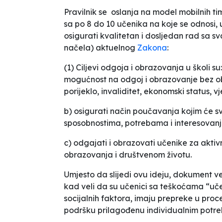
Pravilnik se
oslanja na model mobilnih tim
sa po 8 do 10 učenika na koje se odnosi,
osigurati kvalitetan i dosljedan rad sa sva
načela) aktuelnog
Zakona
:
(1) Ciljevi odgoja i obrazovanja u školi s
mogućnost na odgoj i obrazovanje bez obzi
porijeklo, invaliditet, ekonomski status, vj
b) osigurati način poučavanja kojim će s
sposobnostima, potrebama i interesovanji
c) odgajati i obrazovati učenike za akti
obrazovanja i društvenom životu.
Umjesto da slijedi ovu ideju, dokument ve
kad veli da su učenici sa teškoćama “učenic
socijalnih faktora, imaju prepreke u pro
podršku prilagođenu individualnim potreb