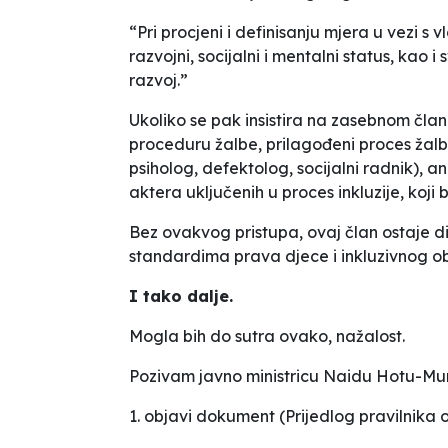
“Pri procjeni i definisanju mjera u vezi 
razvojni, socijalni i mentalni status, kao 
razvoj.”
Ukoliko se pak insistira na zasebnom član
proceduru žalbe, prilagođeni proces žalb
psiholog, defektolog, socijalni radnik), 
aktera uključenih u proces inkluzije, koji
Bez ovakvog pristupa, ovaj član ostaje d
standardima prava djece i inkluzivnog o
I tako dalje.
Mogla bih do sutra ovako, nažalost.
Pozivam javno ministricu Naidu Hotu-Mum
1. objavi dokument (Prijedlog pravilnika o