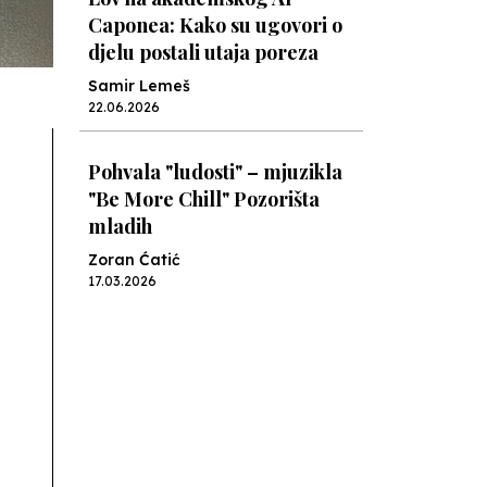
Caponea: Kako su ugovori o
djelu postali utaja poreza
Samir Lemeš
22.06.2026
Pohvala "ludosti" – mjuzikla
"Be More Chill" Pozorišta
mladih
Zoran Ćatić
17.03.2026
Knjiga za učiteljice,
roditelje... i pisce knjiga za
djecu
Nenad Veličković
08.03.2026