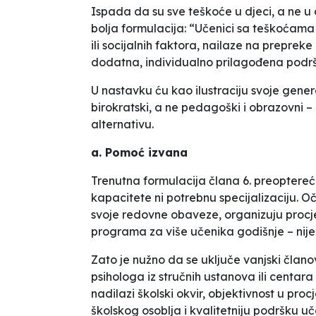
Ispada da su sve teškoće u djeci, a ne u
bolja formulacija: “Učenici sa teškoćama su
ili socijalnih faktora, nailaze na preprek
dodatna, individualno prilagođena podrška
U nastavku ću kao ilustraciju svoje gener
birokratski, a ne pedagoški i obrazovni – 
alternativu.
a. Pomoć izvana
Trenutna formulacija člana 6. preoptereć
kapacitete ni potrebnu specijalizaciju. 
svoje redovne obaveze, organizuju procje
programa za više učenika godišnje – nije
Zato je nužno da se uključe vanjski član
psihologa iz stručnih ustanova ili centara 
nadilazi školski okvir, objektivnost u pr
školskog osoblja i kvalitetniju podršku uč