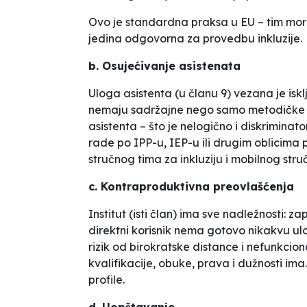
Ovo je standardna praksa u EU – tim mora 
jedina odgovorna za provedbu inkluzije.
b. Osujećivanje asistenata
Uloga asistenta (u članu 9) vezana je iskl
nemaju sadržajne nego samo metodičke p
asistenta – što je nelogično i diskriminat
rade po IPP-u, IEP-u ili drugim oblicim
stručnog tima za inkluziju i mobilnog stru
c. Kontraproduktivna preovlašćenja
Institut (isti član) ima sve nadležnosti: 
direktni korisnik nema gotovo nikakvu ulog
rizik od birokratske distance i nefunkciona
kvalifikacije, obuke, prava i dužnosti im
profile.
d. Uopštavanje