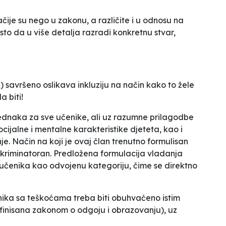
ačije su nego u zakonu, a različite i u odnosu na
sto da u više detalja razradi konkretnu stvar,
 savršeno oslikava inkluziju na način kako to žele
a biti!
jednaka za sve učenike, ali uz razumne prilagodbe
ocijalne i mentalne karakteristike djeteta, kao i
e. Način na koji je ovaj član trenutno formulisan
iskriminatoran. Predložena formulacija vladanja
učenika kao odvojenu kategoriju, čime se direktno
ika sa teškoćama treba biti obuhvaćeno istim
efinisana zakonom o odgoju i obrazovanju), uz