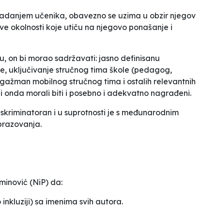
s vladanjem učenika, obavezno se uzima u obzir njegov
i sve okolnosti koje utiču na njegovo ponašanje i
u, on bi morao sadržavati: jasno definisanu
e, uključivanje stručnog tima škole (pedagog,
angažman mobilnog stručnog tima i ostalih relevantnih
 bi onda morali biti i posebno i adekvatno nagrađeni.
iskriminatoran i u suprotnosti je s međunarodnim
brazovanja.
inović (NiP) da:
 inkluziji) sa imenima svih autora.