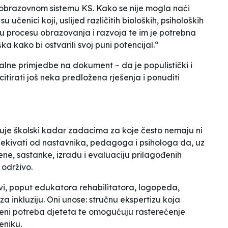
 obrazovnom sistemu KS. Kako se nije mogla naći
 učenici koji, uslijed različitih bioloških, psiholoških
e u procesu obrazovanja i razvoja te im je potrebna
 kako bi ostvarili svoj puni potencijal.“
alne primjedbe na dokument – da je populistički i
citirati još neka predložena rješenja i ponuditi
uje školski kadar zadacima za koje često nemaju ni
Očekivati od nastavnika, pedagoga i psihologa da, uz
ne, sastanke, izradu i evaluaciju prilagođenih
 održivo.
ovi, poput edukatora rehabilitatora, logopeda,
za inkluziju. Oni unose: stručnu ekspertizu koja
ocjeni potreba djeteta te omogućuju rasterećenje
eniku.