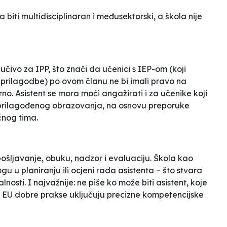
biti multidisciplinaran i međusektorski, a škola nije
jučivo za IPP, što znači da učenici s IEP-om (koji
rilagodbe) po ovom članu ne bi imali pravo na
orno. Asistent se mora moći angažirati i za učenike koji
a prilagođenog obrazovanja, na osnovu preporuke
čnog tima.
zapošljavanje, obuku, nadzor i evaluaciju. Škola kao
u u planiranju ili ocjeni rada asistenta – što stvara
lnosti. I najvažnije: ne piše ko može biti asistent, koje
a. EU dobre prakse uključuju precizne kompetencijske