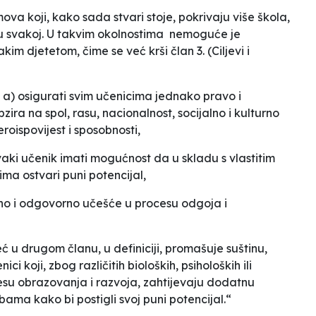
ova koji, kako sada stvari stoje,
pokrivaju
više škola,
 u svakoj. U takvim okolnostima nemoguće je
kim djetetom, čime se već krši član 3. (Ciljevi i
u: a) osigurati svim učenicima jednako pravo i
ra na spol, rasu, nacionalnost, socijalno i kulturno
eroispovijest i sposobnosti,
vaki učenik imati mogućnost da u skladu s vlastitim
ma ostvari puni potencijal,
vno i odgovorno učešće u procesu odgoja i
ć u drugom članu, u definiciji, promašuje suštinu,
i koji, zbog različitih bioloških, psiholoških ili
cesu obrazovanja i razvoja, zahtijevaju dodatnu
ama kako bi postigli svoj puni potencijal.“