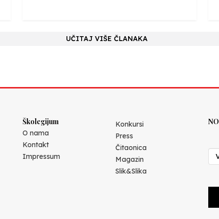
UČITAJ VIŠE ČLANAKA
Školegijum
NO
Konkursi
O nama
Press
Kontakt
Čitaonica
Impressum
Magazin
Slik&Slika