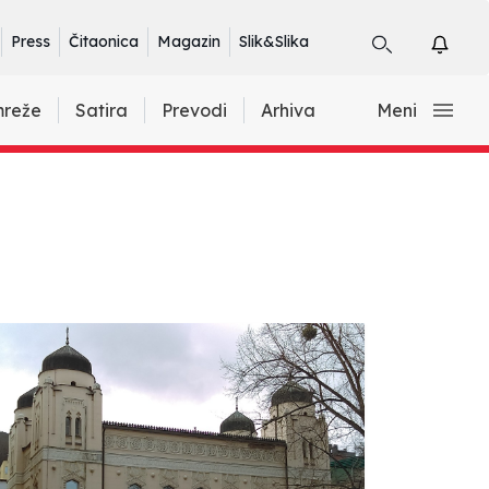
Press
Čitaonica
Magazin
Slik&Slika
mreže
Satira
Prevodi
Arhiva
Meni