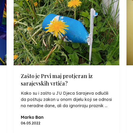
Zašto je Prvi maj protjeran iz
sarajevskih vrtića?
Kako su i zašto u JU Djeca Sarajeva odlučili
da poštuju zakon u onom dijelu koji se odnosi
na neradne dane, ali da ignoriraju praznik ...
Marko Ban
06.05.2022