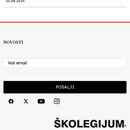
10.06.2025
Kraj školske godine, fotofiniš
Anes Osmić
04.06.2025
NOVOSTI
Reformar’s Coming
Nenad Veličković
29.10.2024
Cuke i djeca
POŠALJI
Školegijum redakcija
06.12.2023
Francuski i može i ne može, ali turski može
svakako
>