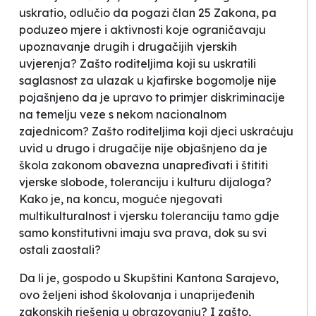
uskratio, odlučio da pogazi član 25 Zakona, pa
poduzeo
mjere i aktivnosti koje ograničavaju
upoznavanje drugih i drugačijih vjerskih
uvjerenja
? Zašto roditeljima koji su uskratili
saglasnost za ulazak u
kjafirske
bogomolje nije
pojašnjeno da je upravo to primjer
diskriminacije
na temelju veze s nekom nacionalnom
zajednicom
? Zašto roditeljima koji djeci uskraćuju
uvid u drugo i drugačije nije objašnjeno da je
škola zakonom obavezna
unapređivati i štititi
vjerske slobode, toleranciju i kulturu dijaloga
?
Kako je, na koncu, moguće njegovati
multikulturalnost i vjersku toleranciju tamo gdje
samo konstitutivni imaju sva prava, dok su svi
ostali
zaostali
?
Da li je, gospodo u Skupštini Kantona Sarajevo,
ovo željeni ishod školovanja i unaprijeđenih
zakonskih rješenja u obrazovanju? I zašto,