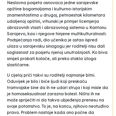
Neslavna posjeta osnovaca jedne sarajevske
opštine bogomoljama i kulturno-istorijskim
znamenitostima u drugoj, petnaestak kilometara
udaljenoj opštini, vrhunski je primjer licemjerja
obrazovnih vlasti i obrazovnog sistema u Kantonu
Sarajevo, kao i njegove hinjene multikulturalnosti.
Podsjećanja radi, dio učenika je ostao ispred
ulaza u sarajevsku sinagogu jer roditelji nisu dali
saglasnost za posjetu njenoj unutrašnjosti. Ko biva:
smiješ probati kolače, ali preko stakla izloga
slastičarne
.
U cijeloj priči takvi su roditelji najmanje bitni.
Oduvijek je bilo i biće ljudi koji preskaču
tramvajske šine da ih ne
udari
struja i koji misle da
je homoseksualnost zarazna bolest. Ništa ih ne
može spriječiti ni da takva ubjeđenja prenesu na
svoje potomstvo. To je, na koncu, njihovo neotuđivo
pravo. Problem nastaje kada ono počne da