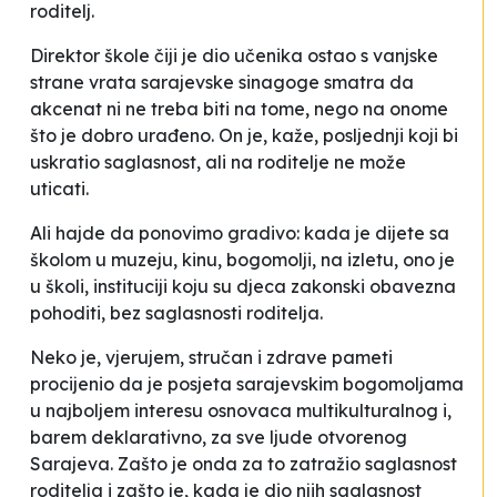
roditelj.
Direktor škole čiji je dio učenika ostao s vanjske
strane vrata sarajevske sinagoge smatra da
akcenat ni ne treba biti na tome, nego na onome
što je dobro urađeno
. On je, kaže, posljednji koji bi
uskratio saglasnost, ali na roditelje ne može
uticati.
Ali hajde da ponovimo gradivo: kada je dijete sa
školom u muzeju, kinu, bogomolji, na izletu, ono je
u školi, instituciji koju su djeca zakonski obavezna
pohoditi, bez saglasnosti roditelja.
Neko je, vjerujem, stručan i zdrave pameti
procijenio da je posjeta sarajevskim bogomoljama
u najboljem interesu osnovaca multikulturalnog i,
barem deklarativno, za sve ljude otvorenog
Sarajeva. Zašto je onda za to zatražio saglasnost
roditelja i zašto je, kada je dio njih saglasnost