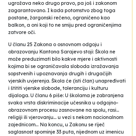
ugrožava neko drugo pravo, pa još i zakonom
zagarantovano. I kada potomstvo zbog toga
postane, žargonski rečeno, ograničeno kao
balkon, a oni koji to ne smiju pred ograničenjima
zatvore oči.
U članu 25 Zakona o osnovnom odgoju i
obrazovanju Kantona Sarajevo stoji:
Škola ne
može preduzimati bilo kakve mjere i aktivnosti
kojima bi se ograničavala sloboda
izražavanja
sopstvenih
i
upoznavanja drugih i drugačijih
vjerskih uvjerenja
.
Škola će
(isti član)
unapređivati
i štititi vjerske slobode, toleranciju i kulturu
dijaloga.
U članu 6 piše:
U školama je zabranjena
svaka vrsta diskriminacije učesnika u odgojno-
obrazovnom procesu zasnovane na
spolu, rasi...
religiji ili vjerovanju… u vezi s nekom nacionalnom
zajednicom…
Na koncu, u Zakonu se riječ
saglasnost spominje 33 puta, nijednom uz imenicu