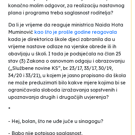
konačno molim odgovor, za realizaciju nastavnog
plana i programa treba saglasnost roditelja?
Da li je vrijeme da reaguje ministrica Naida Hota
Muminović
kao što je prošle godine reagovala
kada je direktorica škole djeci zabranila da u
vrijeme nastave odlaze na vjerske obrede ili ih
obavljaju u školi
. I tada je podsjećala na
član 25
stav (3) Zakona o osnovnom odgoju i obrazovanju
(„Službene novine KS“, br. 23/17, 33/17, 30/19,
34/20 i 33/21), u kojem je jasno propisano da škola
ne može preduzimati bilo kakve mjere kojima bi se
ograničavala sloboda izražavanja sopstvenih i
upoznavanja drugih i drugačijih uvjerenja
?
*
- Hej, bolan, što ne uđe juče u sinagogu?
- Babo nije potpisao saglasnost.