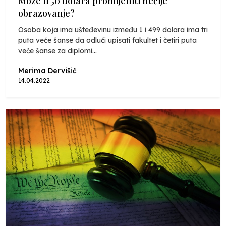
Može li 50 dolara promijeniti nečije
obrazovanje?
Osoba koja ima ušteđevinu između 1 i 499 dolara ima tri
puta veće šanse da odluči upisati fakultet i četiri puta
veće šanse za diplomi...
Merima Dervišić
14.04.2022