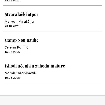
29.12.2025
Stvaralački otpor
Mervan Miraščija
28.10.2025
Camp Nou nauke
Jelena Kalinić
16.06.2025
Ishodi učenja u zahodu mature
Namir Ibrahimović
10.06.2025
Kraj školske godine, fotofiniš
Anes Osmić
04.06.2025