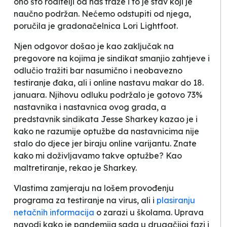
ono što roditelji od nas traže i to je stav koji je
naučno podržan. Nećemo odstupiti od njega
,
poručila je gradonačelnica Lori Lightfoot.
Njen odgovor došao je kao zaključak na
pregovore na kojima je sindikat smanjio zahtjeve i
odlučio tražiti bar nasumično i neobavezno
testiranje đaka, ali i online nastavu makar do 18.
januara. Njihovu odluku podržalo je gotovo 73%
nastavnika i nastavnica ovog grada, a
predstavnik sindikata Jesse Sharkey kazao je i
kako ne razumije optužbe da nastavnicima nije
stalo do djece jer biraju online varijantu.
Znate
kako mi doživljavamo takve optužbe? Kao
maltretiranje
,
rekao je Sharkey.
Vlastima zamjeraju na lošem provođenju
programa za testiranje na virus, ali i
plasiranju
netačnih informacija
o zarazi u školama
. Uprava
navodi kako je pandemija sada u drugačijoj fazi i