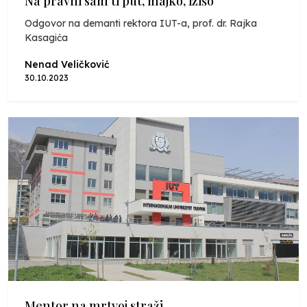
Na pravni sam ti put, majko, izišo
Odgovor na demanti rektora IUT-a, prof. dr. Rajka
Kasagića
Nenad Veličković
30.10.2023
Mentor na mrtvoj straži