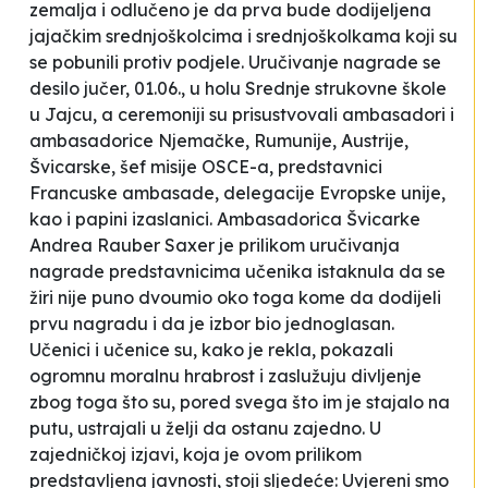
zemalja i odlučeno je da prva bude dodijeljena
jajačkim srednjoškolcima i srednjoškolkama koji su
se pobunili protiv podjele. Uručivanje nagrade se
desilo jučer, 01.06., u holu Srednje strukovne škole
u Jajcu, a ceremoniji su prisustvovali ambasadori i
ambasadorice Njemačke, Rumunije, Austrije,
Švicarske, šef misije OSCE-a, predstavnici
Francuske ambasade, delegacije Evropske unije,
kao i papini izaslanici. Ambasadorica Švicarke
Andrea Rauber Saxer je prilikom uručivanja
nagrade predstavnicima učenika istaknula da se
žiri nije puno dvoumio oko toga kome da dodijeli
prvu nagradu i da je izbor bio jednoglasan.
Učenici i učenice su, kako je rekla, pokazali
ogromnu moralnu hrabrost i zaslužuju divljenje
zbog toga što su, pored svega što im je stajalo na
putu, ustrajali u želji da ostanu zajedno. U
zajedničkoj izjavi, koja je ovom prilikom
predstavljena javnosti, stoji sljedeće:
Uvjereni smo