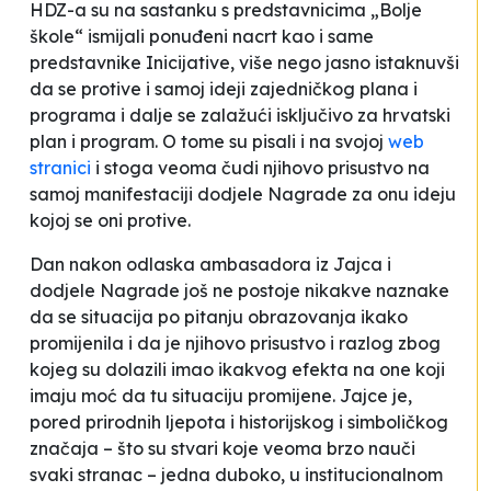
HDZ-a su na sastanku s predstavnicima „Bolje
škole“ ismijali ponuđeni nacrt kao i same
predstavnike Inicijative, više nego jasno istaknuvši
da se protive i samoj ideji zajedničkog plana i
programa i dalje se zalažući isključivo za hrvatski
plan i program. O tome su pisali i na svojoj
web
stranici
i stoga veoma čudi njihovo prisustvo na
samoj manifestaciji dodjele Nagrade za onu ideju
kojoj se oni protive.
Dan nakon odlaska ambasadora iz Jajca i
dodjele Nagrade još ne postoje nikakve naznake
da se situacija po pitanju obrazovanja ikako
promijenila i da je njihovo prisustvo i razlog zbog
kojeg su dolazili imao ikakvog efekta na one koji
imaju moć da tu situaciju promijene. Jajce je,
pored prirodnih ljepota i historijskog i simboličkog
značaja – što su stvari koje veoma brzo nauči
svaki stranac – jedna duboko, u institucionalnom