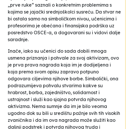
„prve ruke“ saznali o konkretnim problemima s
kojima se jajački srednjoškolci susreću. Da stvar ne
bi ostala samo na simboličkom nivou, učenicima i
profesorima je obećana i finansijska podrška uz
posredstvo OSCE-a, a dogovarani su i vidovi dalje
saradnje.
Inače, iako su učenici do sada dobili mnoga
usmena priznanja i pohvale za svoj aktivizam, ovo
je prva prava nagrada koja im je dodijeljena i
koja prema svom opisu zapravo potpuno
odgovara ciljevima njihove borbe. Simbolički, ona
podrazumijeva pohvalu stvarima kakve su
hrabrost, borba, zajedništvo, solidarnost i
ustrajnost i služi kao sjajna potvrda njihovog
aktivizma. Nema sumnje da im je bilo veoma
ugodno dok su bili u središtu pažnje svih tih visokih
zvaničnika i da im ova nagrada može služiti kao
daljnji podstrek i potvrda njihovog truda i