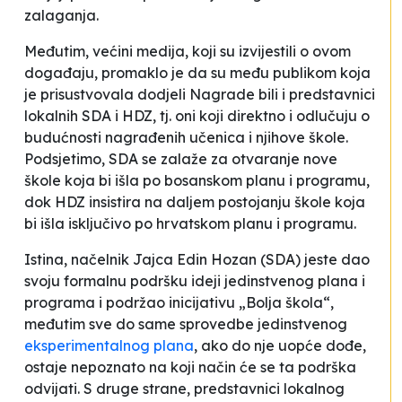
zalaganja.
Međutim, većini medija, koji su izvijestili o ovom
događaju, promaklo je da su među publikom koja
je prisustvovala dodjeli Nagrade bili i predstavnici
lokalnih SDA i HDZ, tj. oni koji direktno i odlučuju o
budućnosti nagrađenih učenica i njihove škole.
Podsjetimo, SDA se zalaže za otvaranje nove
škole koja bi išla po bosanskom planu i programu,
dok HDZ insistira na daljem postojanju škole koja
bi išla isključivo po hrvatskom planu i programu.
Istina, načelnik Jajca Edin Hozan (SDA) jeste dao
svoju formalnu podršku ideji jedinstvenog plana i
programa i podržao inicijativu „Bolja škola“,
međutim sve do same sprovedbe jedinstvenog
eksperimentalnog plana
, ako do nje uopće dođe,
ostaje nepoznato na koji način će se ta podrška
odvijati. S druge strane, predstavnici lokalnog