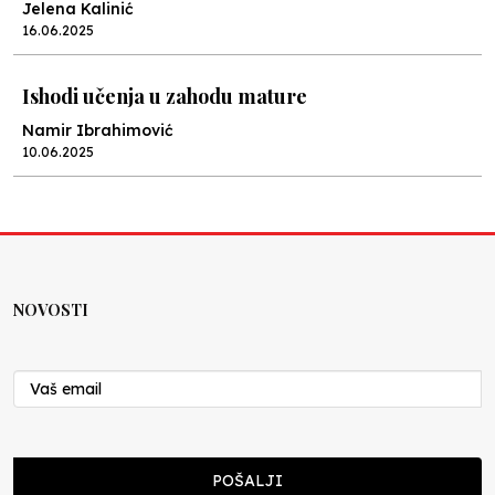
Jelena Kalinić
16.06.2025
Ishodi učenja u zahodu mature
Namir Ibrahimović
10.06.2025
Kraj školske godine, fotofiniš
Anes Osmić
04.06.2025
NOVOSTI
Reformar’s Coming
Nenad Veličković
29.10.2024
Cuke i djeca
POŠALJI