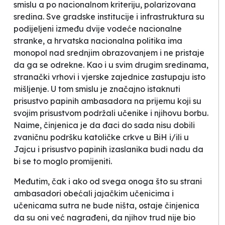
smislu a po nacionalnom kriteriju, polarizovana
sredina. Sve gradske institucije i infrastruktura su
podijeljeni između dvije vodeće nacionalne
stranke, a hrvatska nacionalna politika ima
monopol nad srednjim obrazovanjem i ne pristaje
da ga se odrekne. Kao i u svim drugim sredinama,
stranački vrhovi i vjerske zajednice zastupaju isto
mišljenje. U tom smislu je značajno istaknuti
prisustvo papinih ambasadora na prijemu koji su
svojim prisustvom podržali učenike i njihovu borbu.
Naime, činjenica je da đaci do sada nisu dobili
zvaničnu podršku katoličke crkve u BiH i/ili u
Jajcu i prisustvo papinih izaslanika budi nadu da
bi se to moglo promijeniti.
Međutim, čak i ako od svega onoga što su strani
ambasadori obećali jajačkim učenicima i
učenicama sutra ne bude ništa, ostaje činjenica
da su oni već nagrađeni, da njihov trud nije bio