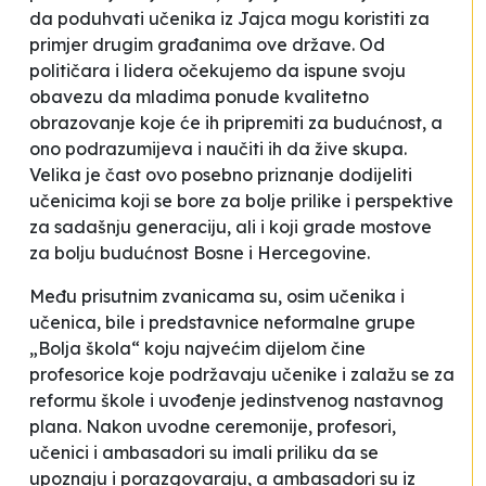
da poduhvati učenika iz Jajca mogu koristiti za
primjer drugim građanima ove države. Od
političara i lidera očekujemo da ispune svoju
obavezu da mladima ponude kvalitetno
obrazovanje koje će ih pripremiti za budućnost, a
ono podrazumijeva i naučiti ih da žive skupa.
Velika je čast ovo posebno priznanje dodijeliti
učenicima koji se bore za bolje prilike i perspektive
za sadašnju generaciju, ali i koji grade mostove
za bolju budućnost Bosne i Hercegovine
.
Među prisutnim zvanicama su, osim učenika i
učenica, bile i predstavnice neformalne grupe
„Bolja škola“ koju najvećim dijelom čine
profesorice koje podržavaju učenike i zalažu se za
reformu škole i uvođenje jedinstvenog nastavnog
plana. Nakon uvodne ceremonije, profesori,
učenici i ambasadori su imali priliku da se
upoznaju i porazgovaraju, a ambasadori su iz