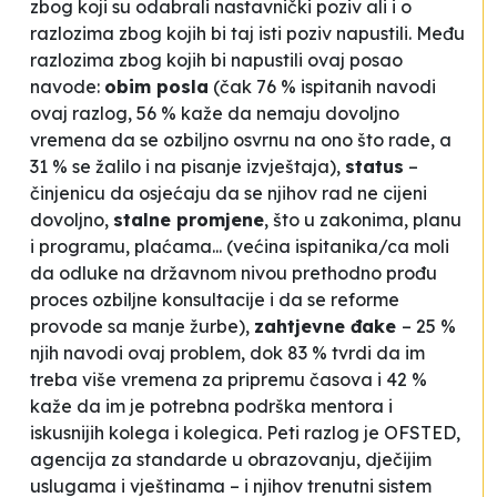
zbog koji su odabrali nastavnički poziv ali i o
razlozima zbog kojih bi taj isti poziv napustili. Među
razlozima zbog kojih bi napustili ovaj posao
navode:
obim posla
(čak 76 % ispitanih navodi
ovaj razlog, 56 % kaže da nemaju dovoljno
vremena da se ozbiljno osvrnu na ono što rade, a
31 % se žalilo i na pisanje izvještaja),
status
–
činjenicu da osjećaju da se njihov rad ne cijeni
dovoljno,
stalne promjene
, što u zakonima, planu
i programu, plaćama... (većina ispitanika/ca moli
da odluke na državnom nivou prethodno prođu
proces ozbiljne konsultacije i da se reforme
provode sa manje žurbe),
zahtjevne đake
– 25 %
njih navodi ovaj problem, dok 83 % tvrdi da im
treba više vremena za pripremu časova i 42 %
kaže da im je potrebna podrška mentora i
iskusnijih kolega i kolegica. Peti razlog je OFSTED,
agencija za standarde u obrazovanju, dječijim
uslugama i vještinama – i njihov trenutni sistem