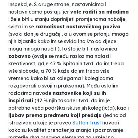
inspekcije. S druge strane, nastavnicima i
nastavnicama postaju jer
vole raditi sa mladima
i žele biti u stanju doprinijeti promjenama nabolje,
sviđa im se
raznolikost nastavničkog poziva
(svaki dan je drugačiji, a u ovom se pitanju mnogo
njih izjasnilo kako im se sviđa i to što od djece
mogu mnogo naučiti), to što je biti nastavnica
zabavno
(ovdje se među razlozima nalazi i
kreativnost, gdje 47 % ispitanih tvrdi da im treba
više slobode, a 70 % kaže da im treba više
vremena kako bi sa kolegama i kolegicama
razgovarali o svojim praksama). Među ostalim
razlozima navode
nastavnike koji su ih
inspirirali
(42 % njih također tvrdi da im je
potrebna veća podrška iskusnijih koleg(ic)a), kao i
ljubav prema predmetu koji predaju
(jedno od
istraživanja koje je proveo
Sutton Trust
navodi
kako su kvalitet prenošenja znanja i poznavanje
materije dva osnovna elementa za uspješno