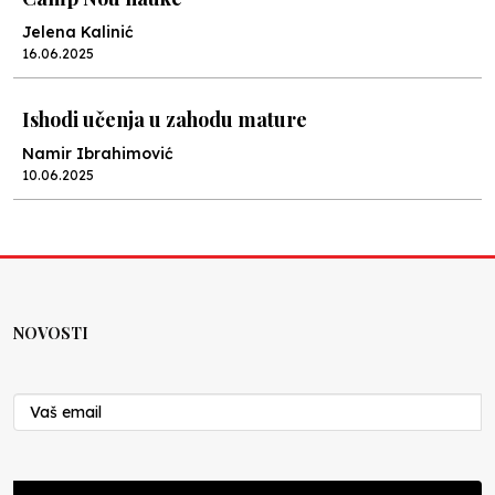
Jelena Kalinić
16.06.2025
Ishodi učenja u zahodu mature
Namir Ibrahimović
10.06.2025
Kraj školske godine, fotofiniš
Anes Osmić
04.06.2025
NOVOSTI
Reformar’s Coming
Nenad Veličković
29.10.2024
Cuke i djeca