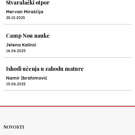
Stvaralački otpor
Mervan Miraščija
28.10.2025
Camp Nou nauke
Jelena Kalinić
16.06.2025
Ishodi učenja u zahodu mature
Namir Ibrahimović
10.06.2025
Kraj školske godine, fotofiniš
Anes Osmić
04.06.2025
NOVOSTI
Reformar’s Coming