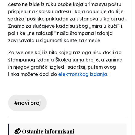
često ne iziđe iz ruku osobe koja prima svu poštu
prispjelu na školsku adresu i koja odlučuje da li je
sadržaj pošiljke prikladan za ustanovu u kojoj radi.
Znamo za slučajeve kada su zbog „mira u kući“ i
politike „ne talasaj!“ naša štampana izdanja
završavala u sigurnosti kante za smeće.
Za sve one koji iz bilo kojeg razloga nisu došli do
štampanog izdanja Školegijuma broj 6, a zanima
ih njegov grafički izgled i sadržaj, putem ovog
linka možete doći do
elektronskog izdanja
.
#novi broj
📬 Ostanite informisani